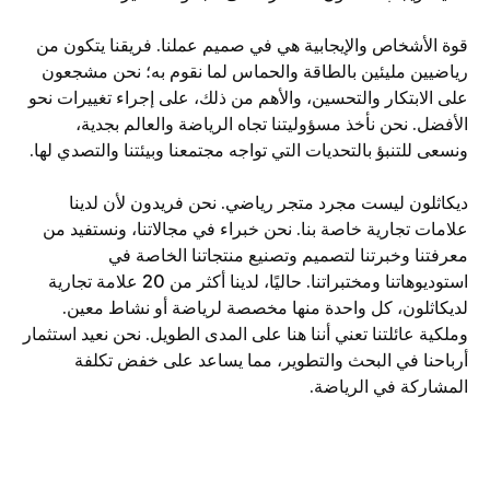
قوة الأشخاص والإيجابية هي في صميم عملنا. فريقنا يتكون من
رياضيين مليئين بالطاقة والحماس لما نقوم به؛ نحن مشجعون
على الابتكار والتحسين، والأهم من ذلك، على إجراء تغييرات نحو
الأفضل. نحن نأخذ مسؤوليتنا تجاه الرياضة والعالم بجدية،
ونسعى للتنبؤ بالتحديات التي تواجه مجتمعنا وبيئتنا والتصدي لها.
ديكاثلون ليست مجرد متجر رياضي. نحن فريدون لأن لدينا
علامات تجارية خاصة بنا. نحن خبراء في مجالاتنا، ونستفيد من
معرفتنا وخبرتنا لتصميم وتصنيع منتجاتنا الخاصة في
استوديوهاتنا ومختبراتنا. حاليًا، لدينا أكثر من 20 علامة تجارية
لديكاثلون، كل واحدة منها مخصصة لرياضة أو نشاط معين.
وملكية عائلتنا تعني أننا هنا على المدى الطويل. نحن نعيد استثمار
أرباحنا في البحث والتطوير، مما يساعد على خفض تكلفة
المشاركة في الرياضة.