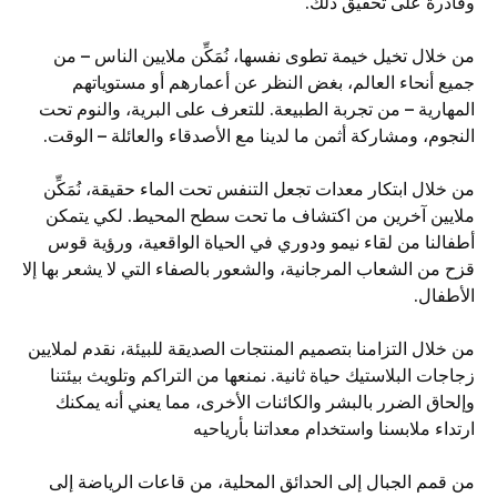
وقادرة على تحقيق ذلك.
من خلال تخيل خيمة تطوى نفسها، نُمَكِّن ملايين الناس – من
جميع أنحاء العالم، بغض النظر عن أعمارهم أو مستوياتهم
المهارية – من تجربة الطبيعة. للتعرف على البرية، والنوم تحت
النجوم، ومشاركة أثمن ما لدينا مع الأصدقاء والعائلة – الوقت.
من خلال ابتكار معدات تجعل التنفس تحت الماء حقيقة، نُمَكِّن
ملايين آخرين من اكتشاف ما تحت سطح المحيط. لكي يتمكن
أطفالنا من لقاء نيمو ودوري في الحياة الواقعية، ورؤية قوس
قزح من الشعاب المرجانية، والشعور بالصفاء التي لا يشعر بها إلا
الأطفال.
من خلال التزامنا بتصميم المنتجات الصديقة للبيئة، نقدم لملايين
زجاجات البلاستيك حياة ثانية. نمنعها من التراكم وتلويث بيئتنا
وإلحاق الضرر بالبشر والكائنات الأخرى، مما يعني أنه يمكنك
ارتداء ملابسنا واستخدام معداتنا بأرياحيه
من قمم الجبال إلى الحدائق المحلية، من قاعات الرياضة إلى