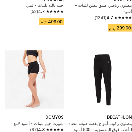
بنطلون رياضي ضيق قطن للبنات -
جيبة باليه للبنات - لبني
أسود
4.7
(52)
4.7 out of 5 stars from 52 reviews
(1241)
4.7
4.7 out of 5 stars from 1241 reviews
499.00 ج.م
299.00 ج.م
DOMYOS
DECATHLON
بنطلون ركوب أمواج بقصة ضيقة مضاد
شورت جيم للبنات - أسود لامع
للأشعة فوق البنفسجية - 500 أسود
4.8
(87)