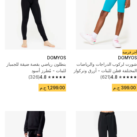
آخر فرصة
DOMYOS
DOMYOS
شورت لركوب الدراجات والرياضات
بنطلون رياضي بقصة ضيقة للجمباز
المختلفة قطن للبنات - أزرق وتركواز
للبنات - مُطرز أسود
(326)
4.8
(621)
4.8
4.8 out of 5 stars from 326 reviews
4.8 out of 5 stars from 621 reviews
399.00 ج.م
1,299.00 ج.م