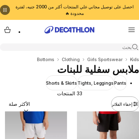
احصل على توصيل مجاني علي المنتجات أكثر من 2000 جنيه، لفترة
محدودة 🔥
cart
Menu
Open search
Kids
المنزل
Girls Sportswear
Clothing
Bottoms
ملابس سفلية للبنات
Shorts & Skirts
Tights, Leggings
Pants
33 المنتجات
إخفاء الفلاتر
ترتيب حسب:
(optional)