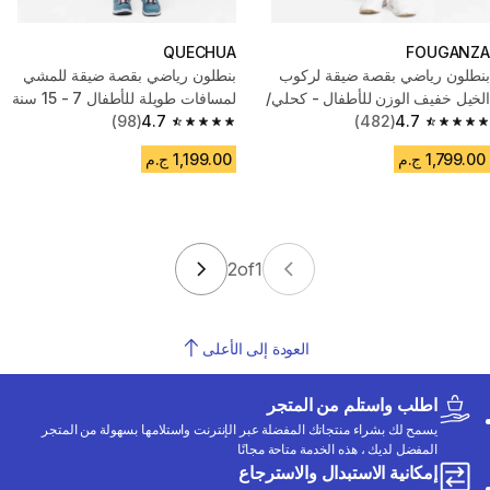
QUECHUA
FOUGANZA
بنطلون رياضي بقصة ضيقة لركوب
بنطلون رياضي بقصة ضيقة للمشي
الخيل خفيف الوزن للأطفال - كحلي/
لمسافات طويلة للأطفال 7 - 15 سنة
بنفسجي فاتح
4.7
(482)
4.7
(98)
4.7 out of 5 stars from 98 reviews
4.7 out of 5 stars from 482 reviews
1,799.00 ج.م
1,199.00 ج.م
2
of
1
العودة إلى الأعلى
اطلب واستلم من المتجر
يسمح لك بشراء منتجاتك المفضلة عبر الإنترنت واستلامها بسهولة من المتجر
المفضل لديك ، هذه الخدمة متاحة مجانًا
إمكانية الاستبدال والاسترجاع