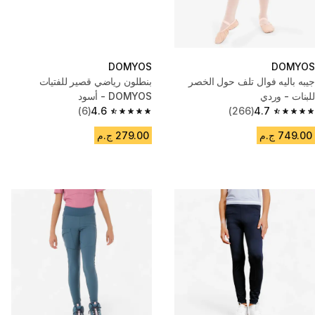
DOMYOS
DOMYOS
جيبه باليه فوال تلف حول الخصر
بنطلون رياضي قصير للفتيات
للبنات - وردي
DOMYOS - أسود
(6)
4.6
(266)
4.7
4.6 out of 5 stars from 6 reviews
4.7 out of 5 stars from 266 reviews
749.00 ج.م
279.00 ج.م