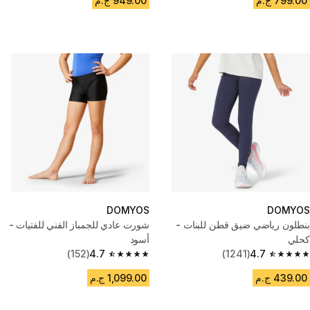
799.00 ج.م
949.00 ج.م
DOMYOS
DOMYOS
بنطلون رياضي ضيق قطن للبنات -
شورت عادي للجمباز الفني للفتيات -
كحلي
أسود
(152)
4.7
(1241)
4.7
4.7 out of 5 stars from 152 reviews
4.7 out of 5 stars from 1241 reviews
439.00 ج.م
1,099.00 ج.م