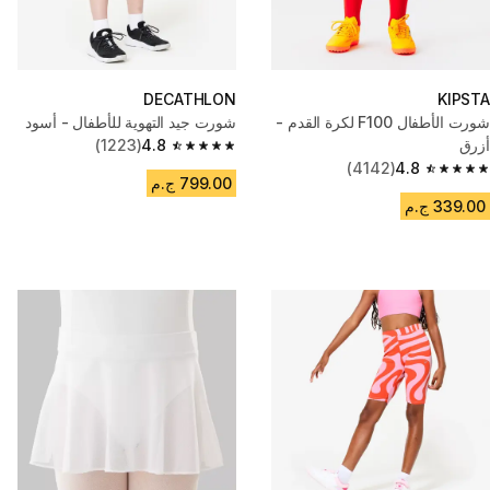
DECATHLON
KIPSTA
شورت الأطفال F100 لكرة القدم -
شورت جيد التهوية للأطفال - أسود
أزرق
4.8
(1223)
4.8 out of 5 stars from 1223 reviews
(4142)
4.8
4.8 out of 5 stars from 4142 reviews
799.00 ج.م
339.00 ج.م