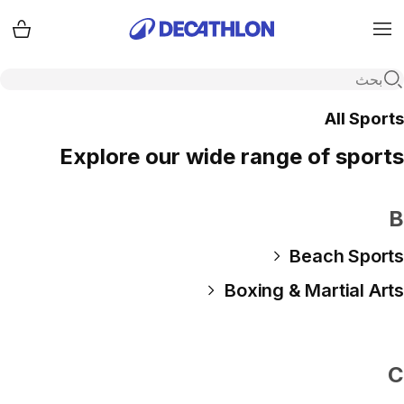
cart
Menu
Open search
All Sports
Explore our wide range of sports
B
Beach Sports
Boxing & Martial Arts
C