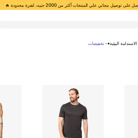
 على توصيل مجاني علي المنتجات أكثر من 2000 جنيه، لفترة محدودة 🔥
Open 
الاستدامة البيئية
تخفيضات