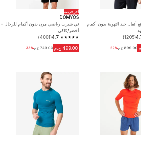
آخر فرصة
DOMYOS
أثقال جيد التهوية بدون أكمام
تي شيرت رياضي مرن بدون أكمام للرجال -
د
أخضر/كاكي
(4001)
4.7
(1205)
4.
4.7 out of 5 stars from 4001 reviews
499.00 ج.م
899.00 ج.م
السعر قبل التخفيض
22%
749.00 ج.م
السعر قبل التخفيض
33%