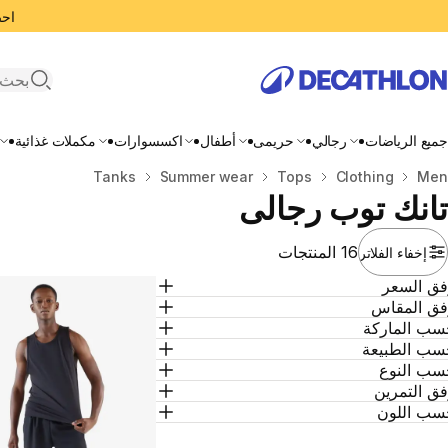
احصل
search
جميع الرياضات
رجالي
حريمى
أطفال
اكسسوارات
مكملات غذائية
Men
المنزل
Clothing
Tops
Summer wear
Tanks
تانك توب رجالى
16 المنتجات
إخفاء الفلاتر
فق السعر
فق المقاس
سب الماركة
سب الطبيعة
سب النوع
ق التمرين
سب اللون