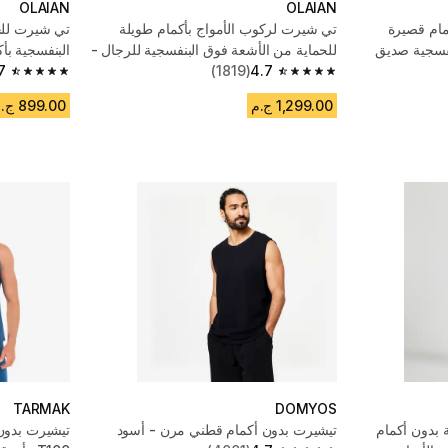
OLAIAN
OLAIAN
مام قصيرة
تي شيرت لركوب الأمواج بأكمام طويلة
تي شيرت للح
نفسجية صديق
للحماية من الأشعة فوق البنفسجية للرجال -
البنفسجية بأ
أبيض
4.7
(1819)
7
4.7 out of 5 stars from 1708 reviews
4.7 out of 5 stars from 1819 reviews
1,299.00 ج.م
899.00 ج.م
TARMAK
DOMYOS
 بدون أكمام
تيشيرت بدون أكمام قطني مرن - أسود
تيشيرت بدون 