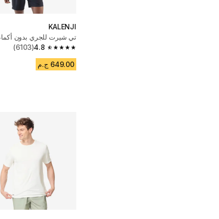
KALENJI
تي شيرت للجري بدون أكمام
(6103)
4.8
4.8 out of 5 stars from 6103 reviews
649.00 ج.م