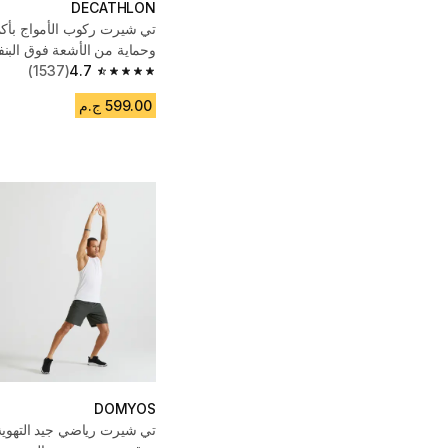
DECATHLON
تي شيرت ركوب الأمواج بأك
وحماية من الأشعة فوق الب
4.7
(1537)
للبيئة للرجال - أبيض
4.7 out of 5 stars from 1537 reviews
599.00 ج.م
DOMYOS
تي شيرت رياضي جيد التهوية