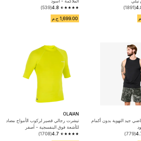
الملاكمة - أسود
(539)
4.8
(1891)
4.
4.8 out of 5 stars from 539 reviews
1,699.00 ج.م
OLAIAN
ي جيد التهوية بدون أكمام
تيشرت رجالي قصير لركوب الأمواج مضاد
د
للأشعة فوق البنفسجية - أصفر
(1708)
4.7
(779)
4.
4.7 out of 5 stars from 1708 reviews