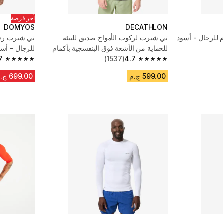
آخر فرصة
DOMYOS
DECATHLON
 للرجال - أسود
تي شيرت لركوب الأمواج صديق للبيئة
تي شيرت رفع 
للحماية من الأشعة فوق البنفسجية بأكمام
للرجال - أسو
4.7
(1537)
قصيرة للرجال - أسود
7
4.7 out of 5 stars from 1205 reviews
4.7 out of 5 stars from 1537 reviews
599.00 ج.م
699.00 ج.م