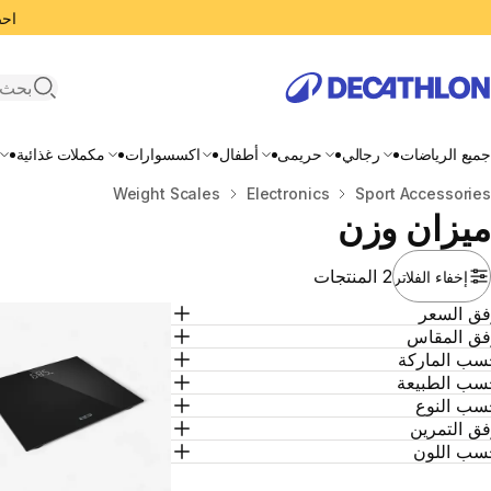
احصل
search
جميع الرياضات
رجالي
حريمى
أطفال
اكسسوارات
مكملات غذائية
المنزل
Sport Accessories
Electronics
Weight Scales
ميزان وزن
2 المنتجات
إخفاء الفلاتر
فق السعر
فق المقاس
سب الماركة
سب الطبيعة
سب النوع
ق التمرين
سب اللون