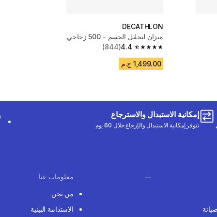
DECATHLON
ميزان لتحليل الجسم - 500 زجاجي
(844)
4.4
4.4 out of 5 stars from 844 reviews
1,499.00 ج.م
إمكانية الاستبدال والاسترجاع
تتوفر إمكانية الاستبدال والإرجاع خلال 60 يوم
معلومات عنا
من نحن
صيانة
الاستدامة البيئية