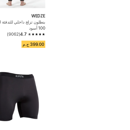
WEDZE
100 أسود
(9062)
4.7
4.7 out of 5 stars from 9062 reviews
399.00 ج.م