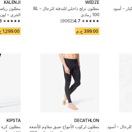
KALENJI
WEDZE
بار - أسود
بنطلون تزلج داخلي للتدفئة للرجال - BL
100 رمادي
الجري – لون
8
(9062)
4.7
4.8 out of 5 stars from 1117 reviews
4.7 out of 5 stars from 9062 reviews
399.00 ج.م
1,299.00 ج.م
KIPSTA
DECATHLON
لرجال - أسود
بنطلون لركوب الأمواج ضيق مقاوم للأشعة