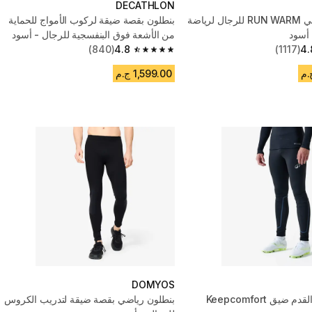
DECATHLON
بنطلون رياضي RUN WARM للرجال لرياضة
بنطلون بقصة ضيقة لركوب الأمواج للحماية
 أسود
من الأشعة فوق البنفسجية للرجال - أسود
(840)
4.8
(1117)
4.
4.8 out of 5 stars from 840 reviews
1,599.00 ج.م
DOMYOS
بنطلون كرة القدم ضيق Keepcomfort
بنطلون رياضي بقصة ضيقة لتدريب الكروس