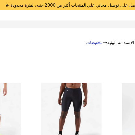
 على توصيل مجاني علي المنتجات أكثر من 2000 جنيه، لفترة محدودة 🔥
Open 
الاستدامة البيئية
تخفيضات