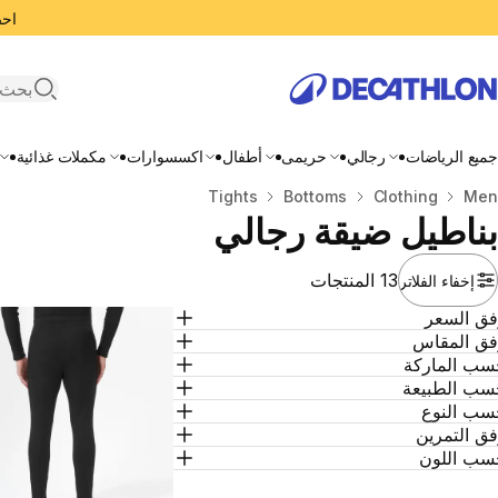
احصل
search
جميع الرياضات
رجالي
حريمى
أطفال
اكسسوارات
مكملات غذائية
Men
المنزل
Clothing
Bottoms
Tights
بناطيل ضيقة رجالي
13 المنتجات
إخفاء الفلاتر
فق السعر
فق المقاس
سب الماركة
سب الطبيعة
سب النوع
ق التمرين
سب اللون