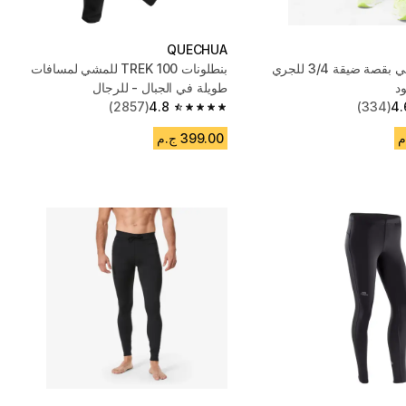
QUECHUA
بنطلون رياضي بقصة ضيقة 3/4 للجري
بنطلونات TREK 100 للمشي لمسافات
د
طويلة في الجبال - للرجال
(2857)
4.8
(334)
4.
4.8 out of 5 stars from 2857 reviews
399.00 ج.م