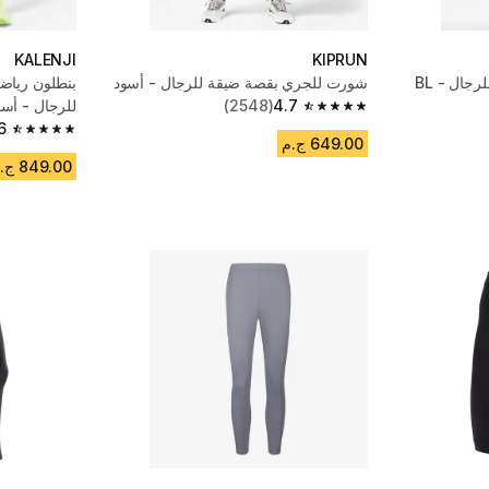
KALENJI
KIPRUN
بنطلون تزلج داخلي للتدفئة للرجال - BL
شورت للجري بقصة ضيقة للرجال - أسود
4.7
(2548)
للرجال - أسو
4.7 out of 5 stars from 2548 reviews
6
4.6 out of 5 stars from 334 reviews
649.00 ج.م
849.00 ج.م