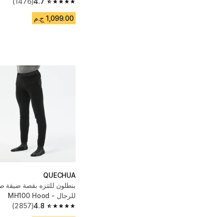
(1476)
4.7
4.7 out of 5 stars from 1476 reviews
1,099.00 ج.م
QUECHUA
بنطلون للتنزه بقصة ضيقة 
للرجال - MH100 Hood
(2857)
4.8
4.8 out of 5 stars from 2857 reviews