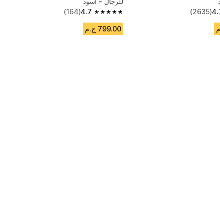
للرجال - أسود
(164)
4.7
(2635)
4.
4.7 out of 5 stars from 164 reviews
799.00 ج.م