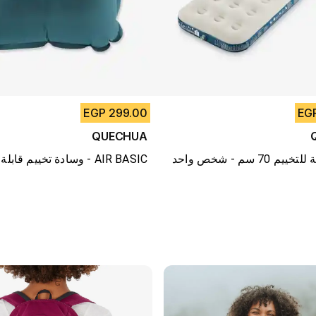
299.00 EGP
QUECHUA
 70 سم - شخص واحد
وسادة تخييم قابلة للنفخ - AIR BASIC