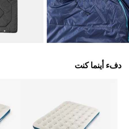
دفء أينما كنت