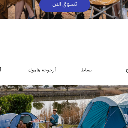
خ
بساط
أرجوحة هاموك
أ