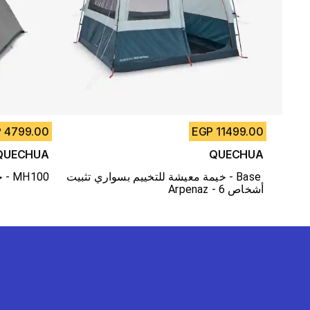
4799.00 EGP
11499.00 EGP
QUECHUA
QUECHUA
خيمة معيشة للتخييم بسواري تثبيت - Base 
خيمة رحلات 3 أفراد - MH100
Arpenaz - 6 أشخاص