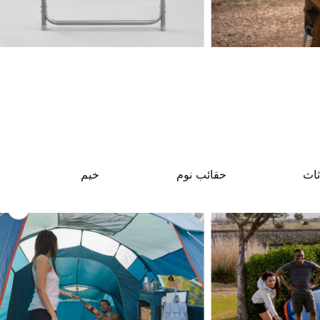
ثاث
حقائب نوم
خيم