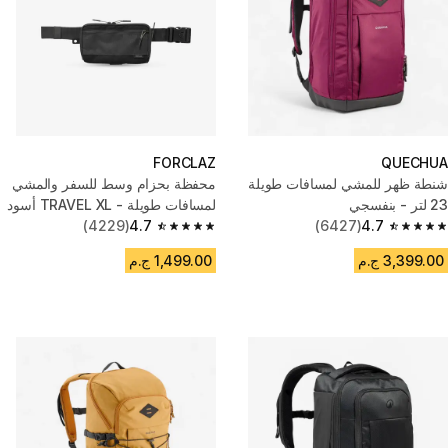
FORCLAZ
QUECHUA
شنطة ظهر للمشي لمسافات طويلة
محفظة بحزام وسط للسفر والمشي
23 لتر - بنفسجي
لمسافات طويلة - TRAVEL XL أسود
(4229)
4.7
(6427)
4.7
4.7 out of 5 stars from 4229 reviews
4.7 out of 5 stars from 6427 reviews
3,399.00 ج.م
1,499.00 ج.م