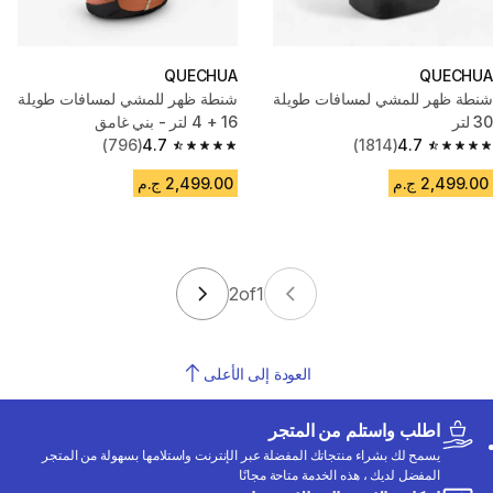
QUECHUA
QUECHUA
شنطة ظهر للمشي لمسافات طويلة
شنطة ظهر للمشي لمسافات طويلة
30 لتر
16 + 4 لتر - بني غامق
(796)
4.7
(1814)
4.7
4.7 out of 5 stars from 796 reviews
4.7 out of 5 stars from 1814 reviews
2,499.00 ج.م
2,499.00 ج.م
2
of
1
العودة إلى الأعلى
اطلب واستلم من المتجر
يسمح لك بشراء منتجاتك المفضلة عبر الإنترنت واستلامها بسهولة من المتجر
المفضل لديك ، هذه الخدمة متاحة مجانًا