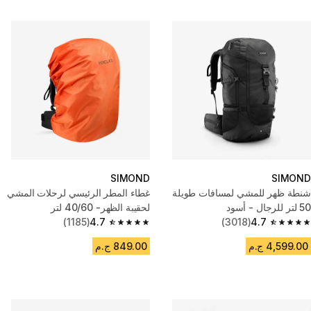
SIMOND
SIMOND
شنطة ظهر للمشي لمسافات طويلة
غطاء المطر الرئيسي لرحلات المشي
50 لتر للرجال - أسود
لحقيبة الظهر- 40/60 لتر
(1185)
4.7
(3018)
4.7
4.7 out of 5 stars from 1185 reviews
4.7 out of 5 stars from 3018 reviews
4,599.00 ج.م
849.00 ج.م