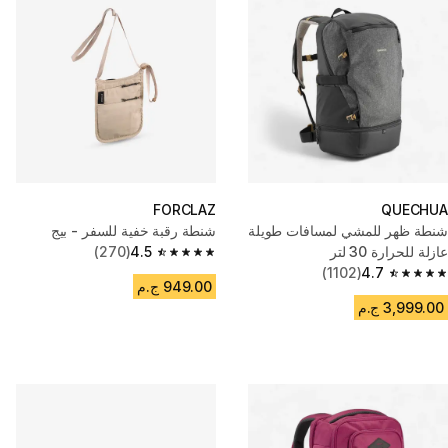
FORCLAZ
QUECHUA
شنطة ظهر للمشي لمسافات طويلة
شنطة رقبة خفية للسفر - بيج
عازلة للحرارة 30 لتر
4.5
(270)
4.5 out of 5 stars from 270 reviews
(1102)
4.7
4.7 out of 5 stars from 1102 reviews
949.00 ج.م
3,999.00 ج.م