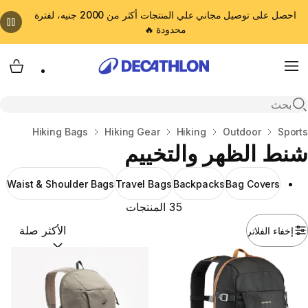
احصل على توصيل مجاني علي المنتجات أكثر من 2000 جنيه، لفترة
محدودة 🔥
cart
Menu
Open search
المنزل
Sports
Outdoor
Hiking
Hiking Gear
Hiking Bags
شنط الظهر والتخييم
Waist & Shoulder Bags
Travel Bags
Backpacks
Bag Covers
35 المنتجات
إخفاء الفلاتر
ترتيب حسب:
(optional)