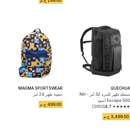
299.00 ج.م
MAGMA SPORTSWEAR
QUECHUA
شنطة ظهر للتنزه 32 لتر - NH
حقيبة ظهر 24 لتر
Escape 500 أسود
499.00 ج.م
(3650)
4.7
4.7 out of 5 stars from 3650 reviews
3,499.00 ج.م