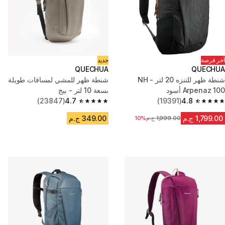
آخر فرصة
جديد
QUECHUA
QUECHUA
شنطة ظهر للتنزه 20 لتر - NH
شنطة ظهر للمشي لمسافات طويلة
Arpenaz 100 أسود
بسعة 10 لتر - بيج
(23847)
4.7
(19391)
4.8
4.7 out of 5 stars from 23847 reviews
4.8 out of 5 stars from 19391 reviews
1,799.00 ج.م
349.00 ج.م
1,999.00 ج.م
السعر قبل التخفيض
10%