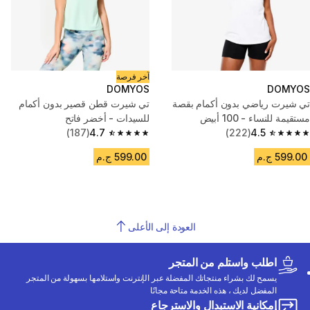
آخر فرصة
DOMYOS
DOMYOS
تي شيرت رياضي بدون أكمام بقصة
تي شيرت قطن قصير بدون أكمام
مستقيمة للنساء - 100 أبيض
للسيدات - أخضر فاتح
(187)
4.7
(222)
4.5
4.7 out of 5 stars from 187 reviews
4.5 out of 5 stars from 222 reviews
599.00 ج.م
599.00 ج.م
العودة إلى الأعلى
اطلب واستلم من المتجر
يسمح لك بشراء منتجاتك المفضلة عبر الإنترنت واستلامها بسهولة من المتجر
المفضل لديك ، هذه الخدمة متاحة مجانًا
إمكانية الاستبدال والاسترجاع