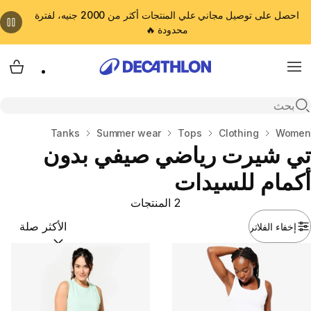
احصل على توصيل مجاني علي المنتجات أكثر من 2000 جنيه، لفترة
محدودة 🔥
cart
Menu
Open search
المنزل
Women
Clothing
Tops
Summer wear
Tanks
تي شيرت رياضي صيفي بدون
أكمام للسيدات
2 المنتجات
إخفاء الفلاتر
ترتيب حسب:
(optional)