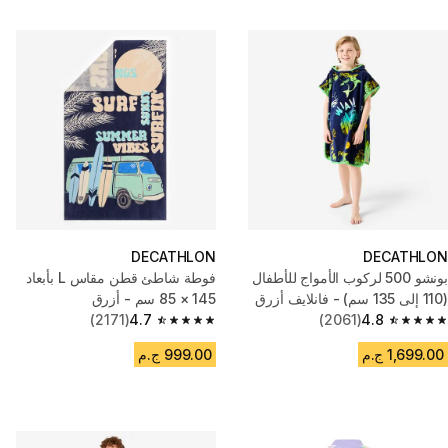
DECATHLON
DECATHLON
بونشو 500 لركوب الأمواج للأطفال
فوطة شاطئ قطن مقاس L بأبعاد
(110 إلى 135 سم) - فانلايف أزرق
145 × 85 سم - أزرق
(2171)
4.7
(2061)
4.8
4.7 out of 5 stars from 2171 reviews
4.8 out of 5 stars from 2061 reviews
1,699.00 ج.م
999.00 ج.م