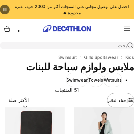
احصل على توصيل مجاني علي المنتجات أكثر من 2000 جنيه، لفترة
محدودة 🔥
cart
Menu
Open search
Kids
المنزل
Girls Sportswear
Swimsuit
ملابس ولوازم سباحة للبنات
Swimwear
Towels
Wetsuits
51 المنتجات
إخفاء الفلاتر
ترتيب حسب:
(optional)