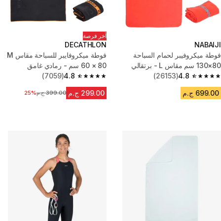
آخر فرصة
DECATHLON
NABAIJI
فوطة ميكروفيبر لحمام السباحة
فوطة ميكروفايبر للسباحة مقاس M
80×130 سم مقاس L - برتقالي
60 × 80 سم - رمادي غامق
(7059)
4.8
(26153)
4.8
4.8 out of 5 stars from 7059 reviews
4.8 out of 5 stars from 26153 reviews
699.00 ج.م
299.00 ج.م
399.00 ج.م
السعر قبل التخفيض
25%