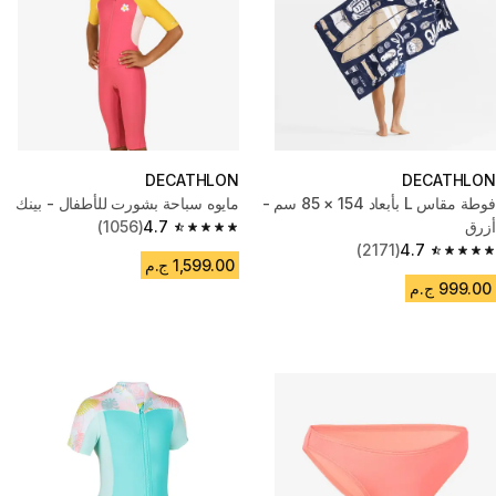
DECATHLON
DECATHLON
فوطة مقاس L بأبعاد 154 × 85 سم -
مايوه سباحة بشورت للأطفال - بينك
أزرق
4.7
(1056)
4.7 out of 5 stars from 1056 reviews
(2171)
4.7
4.7 out of 5 stars from 2171 reviews
1,599.00 ج.م
999.00 ج.م