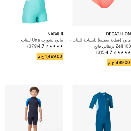
NABAIJI
DECATHLON
مايوه (قطعة سفلية) للسباحة للبنات -
مايوه بشورت Una للبنات
100 Zeli برتقالي فاتح
4.7
(379)
4.7 out of 5 stars from 379 reviews
(315)
4.7
4.7 out of 5 stars from 315 reviews
1,499.00 ج.م
499.00 ج.م