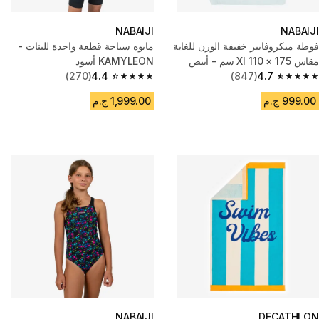
NABAIJI
NABAIJI
فوطة ميكروفايبر خفيفة الوزن للغاية
مايوه سباحة قطعة واحدة للبنات -
مقاس Xl 110 × 175 سم - أبيض
KAMYLEON أسود
(270)
4.4
(847)
4.7
4.4 out of 5 stars from 270 reviews
4.7 out of 5 stars from 847 reviews
999.00 ج.م
1,999.00 ج.م
NABAIJI
DECATHLON