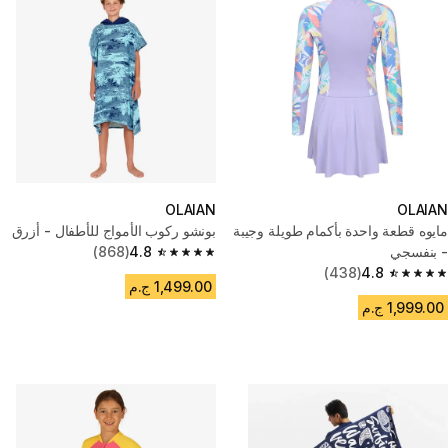
OLAIAN
OLAIAN
مايوه قطعة واحدة بأكمام طويلة وجيبة
بونشو ركوب الأمواج للأطفال - أزرق
- بنفسجي
4.8
(868)
4.8 out of 5 stars from 868 reviews
(438)
4.8
4.8 out of 5 stars from 438 reviews
1,499.00 ج.م
1,999.00 ج.م