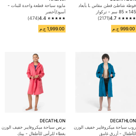
فوطة شاطئ قطن مقاس L بأبعاد
مايوه سباحة قطعة واحدة للبنات -
145 × 85 سم - تركواز
أسود/أخضر
(474)
4.4
(2171)
4.7
4.4 out of 5 stars from 474 reviews
4.7 out of 5 stars from 2171 reviews
999.00 ج.م
1,999.00 ج.م
DECATHLON
DECATHLON
روب سباحة ميكروفايبر خفيف الوزن
برنص سباحة ميكروفايبر خفيف الوزن
للأطفال - أزرق غامق
بغطاء للرأس للأطفال - بينك