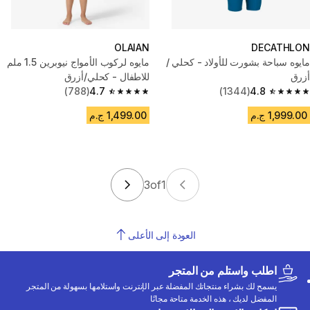
OLAIAN
DECATHLON
مايوه سباحة بشورت للأولاد - كحلي /
مايوه لركوب الأمواج نيوبرين 1.5 ملم
أزرق
للاطفال - كحلي/أزرق
(788)
4.7
(1344)
4.8
4.7 out of 5 stars from 788 reviews
4.8 out of 5 stars from 1344 reviews
1,999.00 ج.م
1,499.00 ج.م
3
of
1
العودة إلى الأعلى
اطلب واستلم من المتجر
يسمح لك بشراء منتجاتك المفضلة عبر الإنترنت واستلامها بسهولة من المتجر
المفضل لديك ، هذه الخدمة متاحة مجانًا