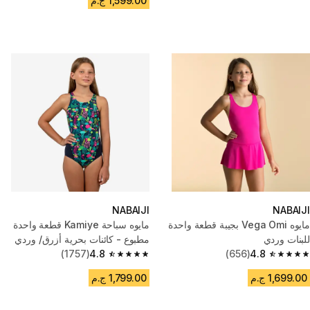
1,599.00 ج.م
NABAIJI
NABAIJI
مايوه Vega Omi بجيبة قطعة واحدة
مايوه سباحة Kamiye قطعة واحدة
للبنات وردي
مطبوع - كائنات بحرية أزرق/ وردي
(1757)
4.8
(656)
4.8
4.8 out of 5 stars from 1757 reviews
4.8 out of 5 stars from 656 reviews
1,699.00 ج.م
1,799.00 ج.م