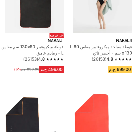
آخر فرصة
NABAIJI
NABAIJI
فوطة سباحة ميكروفايبر مقاس L 80
فوطة ميكروفيبر 80×130 سم مقاس
x 130 سم - أخضر فاتح
L - رمادي غامق
(26153)
4.8
(26153)
4.8
4.8 out of 5 stars from 26153 reviews
4.8 out of 5 stars from 26153 reviews
699.00 ج.م
499.00 ج.م
699.00 ج.م
السعر قبل التخفيض
28%