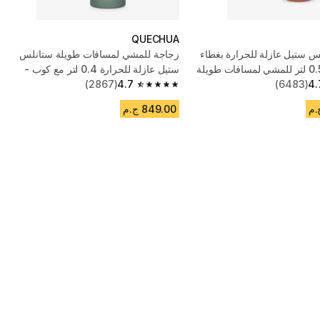
QUECHUA
س ستيل عازلة للحرارة بغطاء
زجاجة للمشي لمسافات طويلة ستانلس
ستيل عازلة للحرارة 0.4 لتر مع كوب -
4.
(6483)
أخضر
4.7
(2867)
4.7 out of 5 stars from 2867 reviews
849.00 ج.م