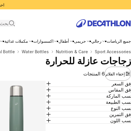
احصل
search
جميع الرياضات
رجالي
حريمى
أطفال
اكسسوارات
مكملات غذائية
المنزل
Sport Accessories
Nutrition & Care
Water Bottles
l Bottle
زجاجات عازلة للحرارة
6 المنتجات
إخفاء الفلاتر
فق السعر
فق المقاس
سب الماركة
سب الطبيعة
سب النوع
ق التمرين
سب اللون