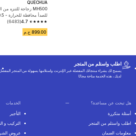
QUECHUA
MH500 زجاجة للتنزه من 
للصدأ محافظة للحرارة - 0.5 لتر - لون أبيض
(6483)
4.7
4.7 out of 5 stars from 6483 reviews
899.00 ج.م
اطلب واستلم من المتجر
يسمح لك بشراء منتجاتك المفضلة عبر الإنترنت واستلامها بسهولة من المتجر المفضل
لديك ، هذه الخدمة متاحة مجانًا
هل تبحث عن مساعدة؟
الخدمات
أسئلة متكررة
التأجير
اطلب واستلم من المتجر
التركيب و ال
معلومات الضمان
عروض الشر