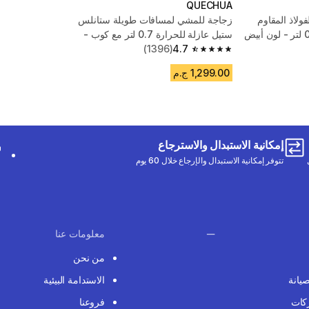
QUECHUA
الفولاذ المقاوم
زجاجة للمشي لمسافات طويلة ستانلس
ستيل عازلة للحرارة 0.7 لتر مع كوب -
أخضر
4.7
(1396)
4.7 out of 5 stars from 1396 reviews
1,299.00 ج.م
إمكانية الاستبدال والاسترجاع
تتوفر إمكانية الاستبدال والإرجاع خلال 60 يوم
معلومات عنا
من نحن
صيانة
الاستدامة البيئية
كات
فروعنا