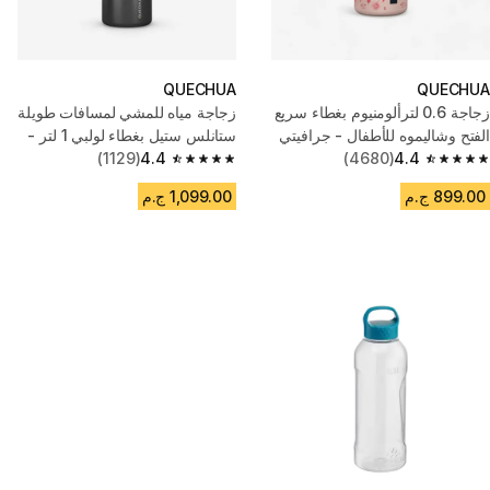
QUECHUA
QUECHUA
زجاجة 0.6 لترألومنيوم بغطاء سريع
زجاجة مياه للمشي لمسافات طويلة
الفتح وشاليموه للأطفال - جرافيتي
ستانلس ستيل بغطاء لولبي 1 لتر -
4.4
(4680)
رمادي
4.4
(1129)
4.4 out of 5 stars from 1129 reviews
4.4 out of 5 stars from 4680 reviews
899.00 ج.م
1,099.00 ج.م