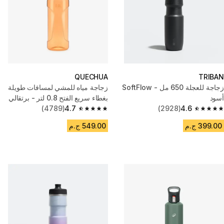
QUECHUA
TRIBAN
زجاجة للعجلة 650 مل - SoftFlow
زجاجة مياه للمشي لمسافات طويلة
أسود
بغطاء سريع الفتح 0.8 لتر - برتقالي
(4789)
4.7
(2928)
4.6
4.7 out of 5 stars from 4789 reviews
4.6 out of 5 stars from 2928 reviews
399.00 ج.م
549.00 ج.م