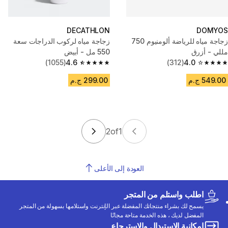
DECATHLON
DOMYOS
زجاجة مياه للرياضة ألومنيوم 750
زجاجة مياه لركوب الدراجات سعة
مللي - أزرق
550 مل - أبيض
(1055)
4.6
(312)
4.0
4.6 out of 5 stars from 1055 reviews
4.0 out of 5 stars from 312 reviews
549.00 ج.م
299.00 ج.م
2
of
1
العودة إلى الأعلى
اطلب واستلم من المتجر
يسمح لك بشراء منتجاتك المفضلة عبر الإنترنت واستلامها بسهولة من المتجر
المفضل لديك ، هذه الخدمة متاحة مجانًا
إمكانية الاستبدال والاسترجاع