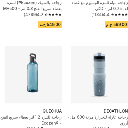
زجاجة مياه للتنزه الومنيوم مع غطاء
زجاجة بلاستيك (Ecozen®) للتنزه
لف 0.75 لتر - كاكي
بغطاء سريع الفتح 0.8 لتر - MH500
4.4
(1184)
أزرق.
4.7
(4789)
4.7 out of 5 stars from 4789 reviews
4.4 out of 5 stars from 1184 reviews
599.00 ج.م
549.00 ج.م
QUECHUA
DECATHLON
زجاجة عازلة للحرارة مرنة 600 مل -
‎‎‎زجاجة للتنزه 1.2 لتر بغطاء سريع الفتح
أزرق
- Ecozen®‎