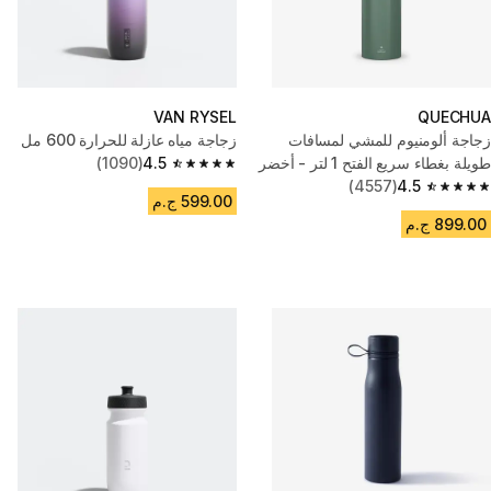
VAN RYSEL
QUECHUA
زجاجة ألومنيوم للمشي لمسافات
زجاجة مياه عازلة للحرارة 600 مل
طويلة بغطاء سريع الفتح 1 لتر - أخضر
4.5
(1090)
4.5 out of 5 stars from 1090 reviews
(4557)
4.5
4.5 out of 5 stars from 4557 reviews
599.00 ج.م
899.00 ج.م