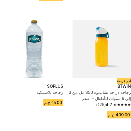
آخر فرصة
SOPLUS
BTWIN
زجاجة دراجة بشاليموه 350 مل من 3
زجاجة بلاستيكية
إلى 6 سنوات للأطفال - أصفر
15.00 ج.م
(125)
4.7
4.7 out of 5 stars from 125 reviews
499.00 ج.م