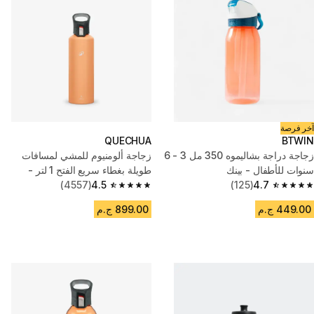
آخر فرصة
QUECHUA
BTWIN
زجاجة دراجة بشاليموه 350 مل 3 - 6
زجاجة ألومنيوم للمشي لمسافات
سنوات للأطفال - بينك
طويلة بغطاء سريع الفتح 1 لتر -
4.7
(125)
برتقالي
4.5
(4557)
4.5 out of 5 stars from 4557 reviews
4.7 out of 5 stars from 125 reviews
449.00 ج.م
899.00 ج.م