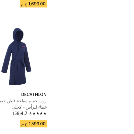
1,699.00 ج.م
DECATHLON
روب حمام سباحة قطن خف
غطاء للرأس - كحلي
(58)
4.7
4.7 out of 5 stars from 58 reviews
1,599.00 ج.م