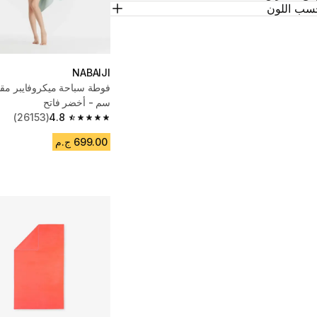
سب اللون
NABAIJI
سم - أخضر فاتح
(26153)
4.8
4.8 out of 5 stars from 26153 reviews
699.00 ج.م