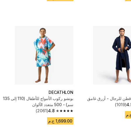
DECATHLON
طن للرجال - أزرق غامق
بونشو ركوب الأمواج للأطفال (110 إلى 135
4.
(1019)
سم) - 500 متعدد الألوان
(2061)
4.8
4.8 out of 5 stars from 2061 reviews
1,699.00 ج.م