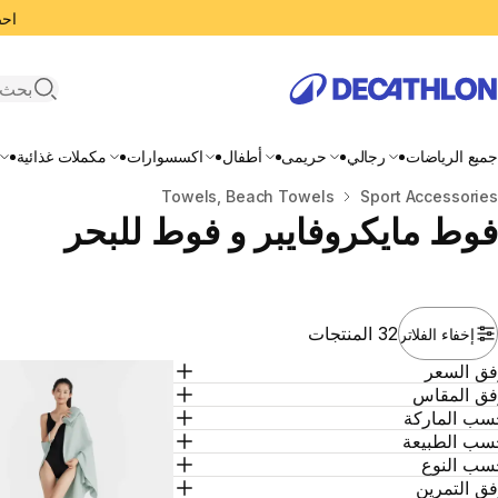
احصل
search
جميع الرياضات
رجالي
حريمى
أطفال
اكسسوارات
مكملات غذائية
المنزل
Sport Accessories
Towels, Beach Towels
فوط مايكروفايبر و فوط للبحر
32 المنتجات
إخفاء الفلاتر
فق السعر
فق المقاس
سب الماركة
سب الطبيعة
سب النوع
ق التمرين