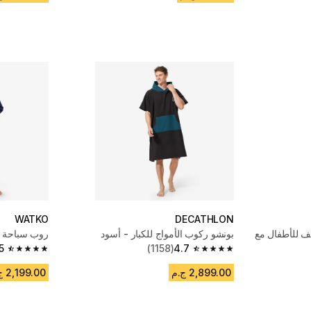
WATKO
DECATHLON
يف للأطفال مع
بونشو ركوب الأمواج للكبار - أسود
روب سباحة ق
5
(1158)
4.7
4.5 out of 5 stars from 1019 reviews
4.7 out of 5 stars from 1158 reviews
2,899.00 ج.م
2,199.00 ج.م