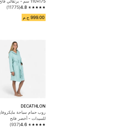
110×175 سم - برتقالي فاتح
(11775)
4.8
4.8 out of 5 stars from 11775 reviews
999.00 ج.م
DECATHLON
روب حمام سباحة مايكروفايب
للسيدات - أخضر فاتح
(937)
4.6
4.6 out of 5 stars from 937 reviews