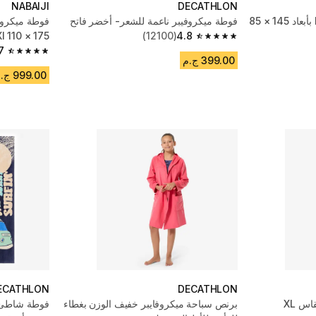
NABAIJI
DECATHLON
فوطة شاطئ قطن مقاس L بأبعاد 145 × 85
فوطة ميكروفيبر ناعمة للشعر- أخضر فاتح
فوطة ميكروفا
4.8
(12100)
Xl 110 × 175 سم - أبي
4.8 out of 5 stars from 12100 reviews
7
4.7 out of 5 stars from 847 reviews
399.00 ج.م
999.00 ج.م
ECATHLON
DECATHLON
فوطة ميكروفيبر للسباحة مقاس XL
برنص سباحة ميكروفايبر خفيف الوزن بغطاء