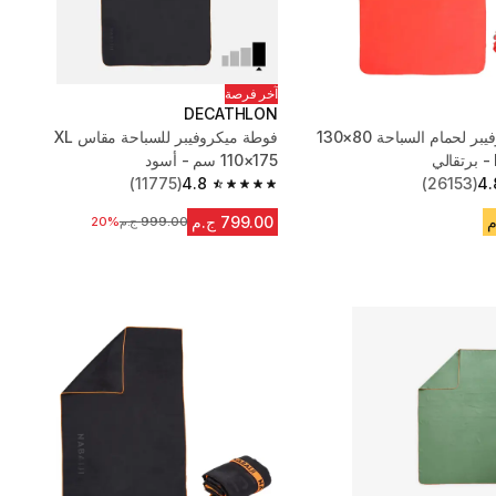
آخر فرصة
DECATHLON
فوطة ميكروفيبر لحمام السباحة 80×130
فوطة ميكروفيبر للسباحة مقاس XL
110×175 سم - أسود
(11775)
4.8
(26153)
4.
4.8 out of 5 stars from 11775 reviews
799.00 ج.م
999.00 ج.م
السعر قبل التخفيض
20%