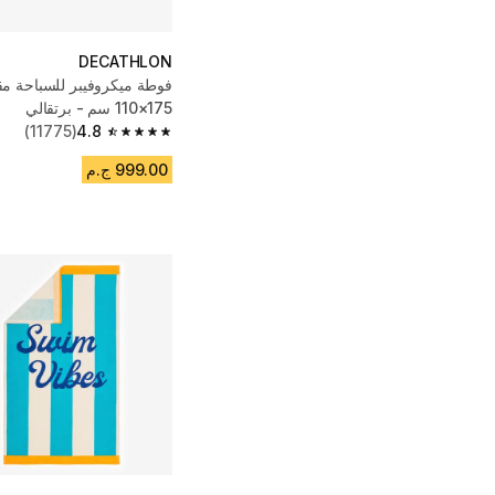
DECATHLON
110×175 سم - برتقالي
(11775)
4.8
4.8 out of 5 stars from 11775 reviews
999.00 ج.م