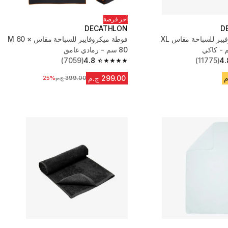
آخر فرصة
DECATHLON
D
فوطة ميكروفيبر للسباحة مقاس XL
فوطة ميكروفايبر للسباحة مقاس M 60 ×
80 سم - رمادي غامق
(7059)
4.8
(11775)
4.
4.8 out of 5 stars from 7059 reviews
299.00 ج.م
399.00 ج.م
السعر قبل التخفيض
25%