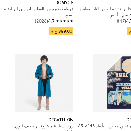
DOMYOS
يبر خفيفة الوزن للغاية مقاس
فوطة صغيرة من القطن للتمارين الرياضية -
ض
أسود
(2028)
4.7
(847)
4.
4.7 out of 5 stars from 2028 reviews
399.00 ج.م
DECATHLON
D
فوطة شاطئ قطن مقاس L بأبعاد 145 × 85
روب سباحة ميكروفايبر خفيف الوزن