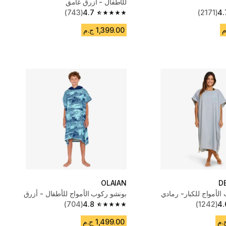
للأطفال - أزرق غامق
(743)
4.7
(2171)
4.
4.7 out of 5 stars from 743 reviews
1,399.00 ج.م
OLAIAN
D
الأمواج للكبار- رمادي
بونشو ركوب الأمواج للأطفال - أزرق
(704)
4.8
(1242)
4.
4.8 out of 5 stars from 704 reviews
1,499.00 ج.م