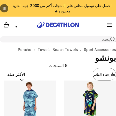
احصل على توصيل مجاني علي المنتجات أكثر من 2000 جنيه، لفترة
محدودة 🔥
cart
Menu
Open search
المنزل
Sport Accessories
Towels, Beach Towels
Poncho
بونشو
9 المنتجات
إخفاء الفلاتر
ترتيب حسب:
(optional)