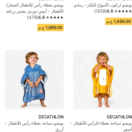
بونشو لركوب الأمواج للكبار- رمادي
بونشو بغطاء رأس للأطفال الصغار/
4.6
(1258)
الأطفال - أبيض-وردي بنقش زرافة
4.6 out of 5 stars from 1258 reviews
(478)
4.8
4.8 out of 5 stars from 478 reviews
1,499.00 ج.م
1,999.00 ج.م
DECATHLON
DECATHLON
بونشو سباحة بغطاء للرأس للأطفال -
بونشو سباحة بغطاء رأس للأطفال -
أصفر
أزرق