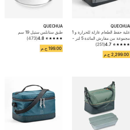
QUECHUA
QUECHUA
علبة حفظ الطعام عازلة للحرارة و 1
طبق ستانلس ستيل 19 سم
مجموعة من مفارش المائدة 5 لتر -
4.8
(473)
4.8 out of 5 stars from 473 reviews
رمادي
4.7
(251)
4.7 out of 5 stars from 251 reviews
199.00 ج.م
2,299.00 ج.م