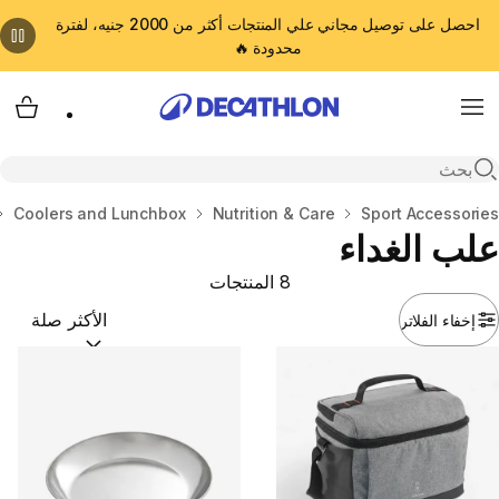
احصل على توصيل مجاني علي المنتجات أكثر من 2000 جنيه، لفترة
محدودة 🔥
cart
Menu
Open search
المنزل
Sport Accessories
Nutrition & Care
Coolers and Lunchbox
علب الغداء
8 المنتجات
إخفاء الفلاتر
ترتيب حسب:
(optional)