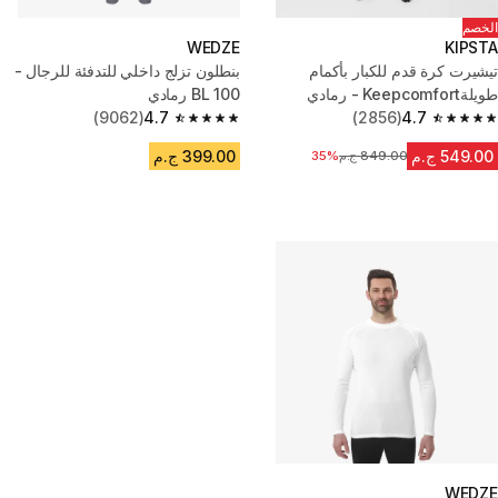
الخصم
WEDZE
KIPSTA
تيشيرت كرة قدم للكبار بأكمام
بنطلون تزلج داخلي للتدفئة للرجال -
طويلةKeepcomfort - رمادي
BL 100 رمادي
(9062)
4.7
(2856)
4.7
4.7 out of 5 stars from 9062 reviews
4.7 out of 5 stars from 2856 reviews
549.00 ج.م
399.00 ج.م
849.00 ج.م
السعر قبل التخفيض
35%
WEDZE