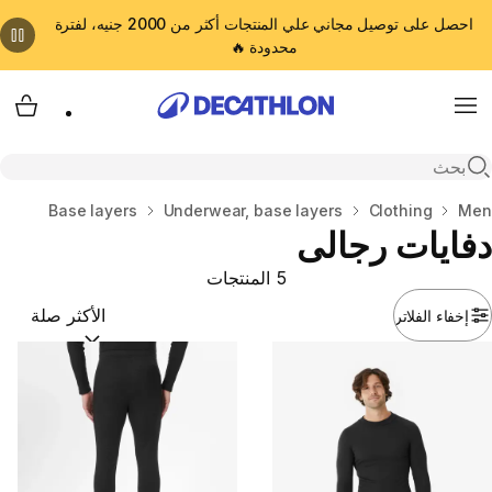
احصل على توصيل مجاني علي المنتجات أكثر من 2000 جنيه، لفترة
محدودة 🔥
cart
Menu
Open search
Men
المنزل
Clothing
Underwear, base layers
Base layers
دفايات رجالى
5 المنتجات
إخفاء الفلاتر
ترتيب حسب:
(optional)