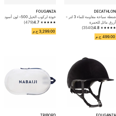
FOUGANZA
DECATHLON
شنطة سباحة مقاومة للماء 3 لتر -
خوذة لركوب الخيل 500– لون أسود
أزرق مائل للحمرة
4.7
(479)
4.7 out of 5 stars from 479 reviews
(3540)
4.8
4.8 out of 5 stars from 3540 reviews
3,299.00 ج.م
499.00 ج.م
TRIBORD
FOUGANZA