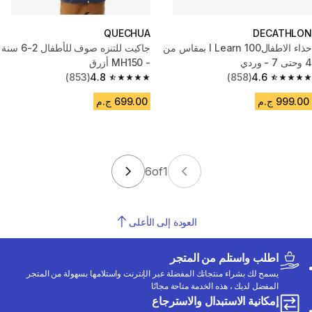
QUECHUA
DECATHLON
حذاء الاطفال100 I Learn بمقاس من
جاكيت للتنزه صوف للأطفال 2-6 سنة
4 وحتى 7 - وردي
- MH150 أزرق
(853)
4.8
(858)
4.6
4.8 out of 5 stars from 853 reviews
4.6 out of 5 stars from 858 reviews
999.00 ج.م
699.00 ج.م
6
of
1
العودة إلى الأعلى
اطلب واستلم من المتجر
يسمح لك بشراء منتجاتك المفضلة عبر الإنترنت واستلامها بسهولة من المتجر
المفضل لديك ، هذه الخدمة متاحة مجانًا
إمكانية الاستبدال والاسترجاع