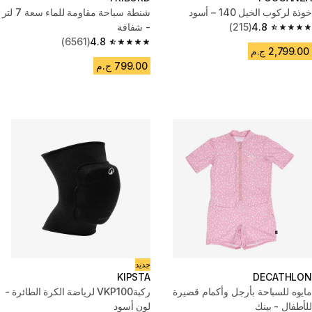
خوذة لركوب الخيل 140 – أسود
شنطة سباحة مقاومة للماء سعة 7 لتر
4.8
(215)
- شفافة
4.8 out of 5 stars from 215 reviews
(6561)
4.8
4.8 out of 5 stars from 6561 reviews
2,799.00 ج.م
799.00 ج.م
جديد
KIPSTA
DECATHLON
مايوه للسباحة بأرجل وأكمام قصيرة
ركبةVKP100 لرياضة الكرة الطائرة -
للأطفال - بينك
لون أسود