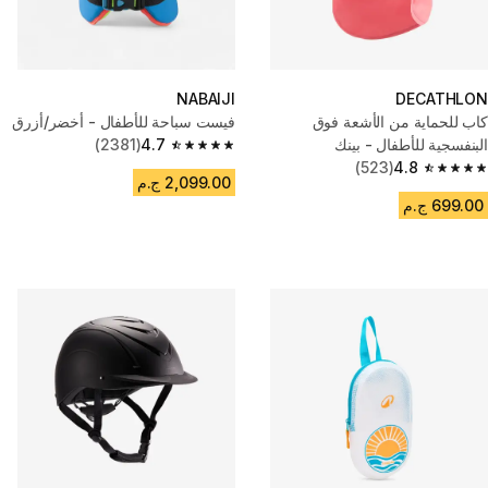
NABAIJI
DECATHLON
كاب للحماية من الأشعة فوق
فيست سباحة للأطفال - أخضر/أزرق
البنفسجية للأطفال - بينك
4.7
(2381)
4.7 out of 5 stars from 2381 reviews
(523)
4.8
4.8 out of 5 stars from 523 reviews
2,099.00 ج.م
699.00 ج.م