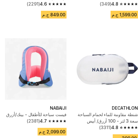
(2291)
4.6
(349)
4.8
4.6 out of 5 stars from 2291 reviews
4.8 out of 5 stars from 349 reviews
1,599.00 ج.م
849.00 ج.م
NABAIJI
DECATHLON
شنطة مقاومة للماء لحمام السباحة
فيست سباحة للأطفال - بينك/أزرق
سعة 3 لتر - 100 أزرق/ أبيض
4.7
(2381)
4.7 out of 5 stars from 2381 reviews
(3311)
4.8
4.8 out of 5 stars from 3311 reviews
2,099.00 ج.م