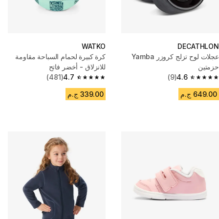
WATKO
DECATHLON
عجلات لوح تزلج كروزر Yamba
كرة كبيرة لحمام السباحة مقاومة
حزمتين
للانزلاق - أخضر فاتح
(481)
4.7
(9)
4.6
4.7 out of 5 stars from 481 reviews
4.6 out of 5 stars from 9 reviews
649.00 ج.م
339.00 ج.م