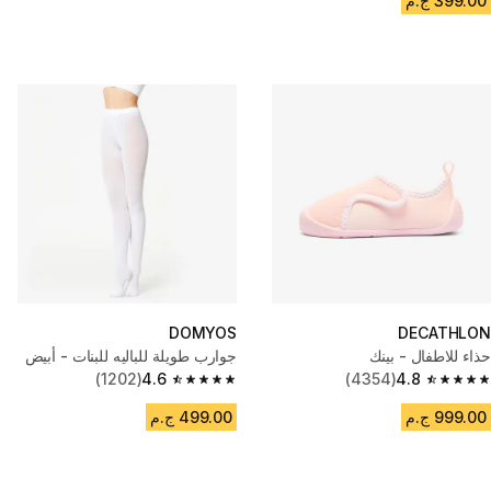
399.00 ج.م
DOMYOS
DECATHLON
حذاء للاطفال - بينك
جوارب طويلة للباليه للبنات - أبيض
(1202)
4.6
(4354)
4.8
4.6 out of 5 stars from 1202 reviews
4.8 out of 5 stars from 4354 reviews
999.00 ج.م
499.00 ج.م