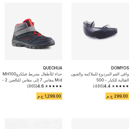
QUECHUA
DOMYOS
واقي الفم المزدوج للملاكمة والفنون
حذاء للأطفال بشريط فيلكروMH100
القتالية للكبار - 500
Mid مقاس 7 إلى مقاس للبالغين 2 -
4.4
(486)
رمادي
4.6
(865)
4.6 out of 5 stars from 865 reviews
4.4 out of 5 stars from 486 reviews
299.00 ج.م
1,299.00 ج.م