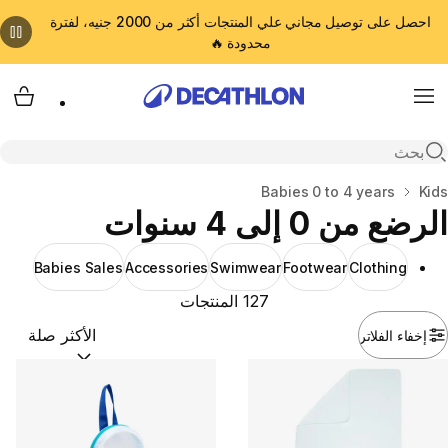
احصل على توصيل مجاني علي المنتجات أكثر من 2000 جنيه، لفترة
محدودة 🔥
cart
Menu
Open search
Kids
المنزل
Babies 0 to 4 years
الرضع من 0 إلى 4 سنوات
Babies Sales
Accessories
Swimwear
Footwear
Clothing
127 المنتجات
إخفاء الفلاتر
ترتيب حسب:
(optional)