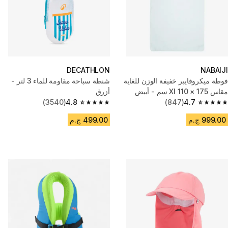
DECATHLON
NABAIJI
فوطة ميكروفايبر خفيفة الوزن للغاية
شنطة سباحة مقاومة للماء 3 لتر -
مقاس Xl 110 × 175 سم - أبيض
أزرق
(3540)
4.8
(847)
4.7
4.8 out of 5 stars from 3540 reviews
4.7 out of 5 stars from 847 reviews
999.00 ج.م
499.00 ج.م