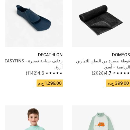
DECATHLON
DOMYOS
فوطة صغيرة من القطن للتمارين
زعانف سباحة قصيرة - EASYFINS
الرياضية - أسود
أزرق
(1142)
4.6
(2028)
4.7
4.6 out of 5 stars from 1142 reviews
4.7 out of 5 stars from 2028 reviews
399.00 ج.م
1,299.00 ج.م