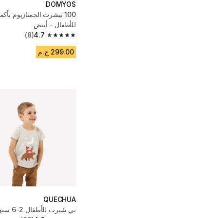
DOMYOS
100 تيشرت الجمنازيوم بأك
للأطفال - أبيض
(8)
4.7
4.7 out of 5 stars from 8 reviews
299.00 ج.م
QUECHUA
تي شيرت للأطفال 2-6 سنوات - بيج