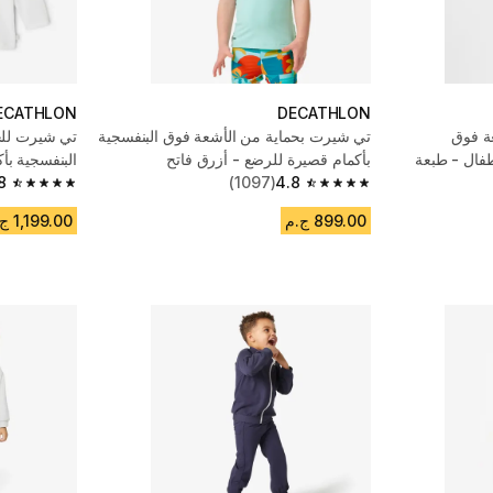
ECATHLON
DECATHLON
ة فوق
تي شيرت بحماية من الأشعة فوق البنفسجية
تي شيرت للح
طفال - طبعة
بأكمام قصيرة للرضع - أزرق فاتح
الب
4.8
(1097)
بطبعةSAVANNAH
8
4.8 out of 5 stars from 1479 reviews
4.8 out of 5 stars from 1097 reviews
899.00 ج.م
1,199.00 ج.م