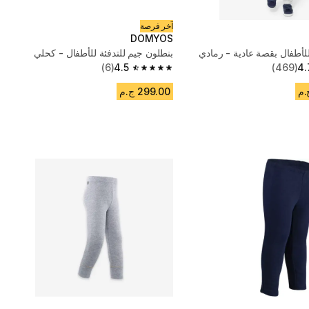
آخر فرصة
DOMYOS
للأطفال بقصة عادية - رمادي
بنطلون جيم للتدفئة للأطفال - كحلي
(6)
4.5
(469)
4.
4.5 out of 5 stars from 6 reviews
299.00 ج.م