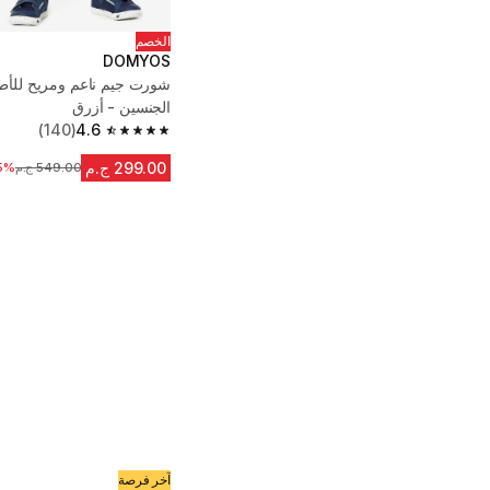
الخصم
DOMYOS
شورت جيم ناعم ومريح للأط
الجنسين - أزرق
(140)
4.6
4.6 out of 5 stars from 140 reviews
299.00 ج.م
549.00 ج.م
السعر قبل التخف
5%
آخر فرصة