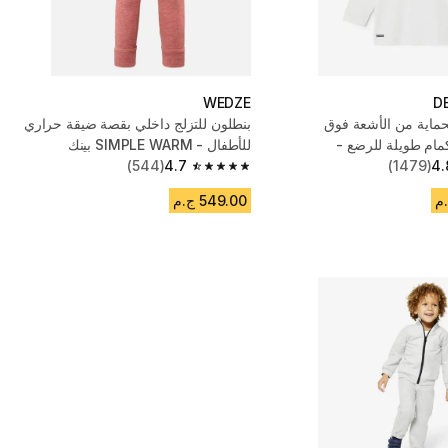
WEDZE
D
ماية من الأشعة فوق
بنطلون للتزلج داخلي بقصة ضيقة حراري
نفسجية بأكمام طويلة للرضع -
للأطفال - SIMPLE WARM بينك
(544)
4.7
(1479)
4.
4.7 out of 5 stars from 544 reviews
549.00 ج.م