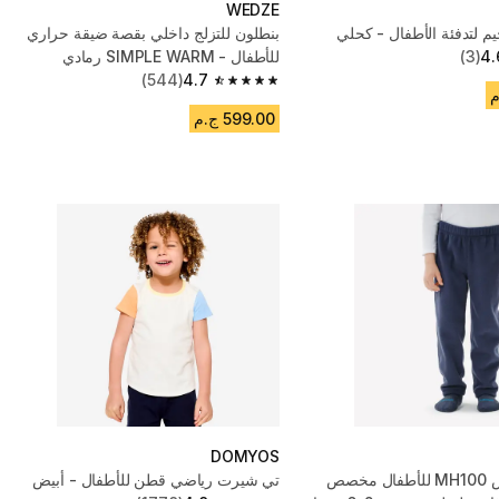
WEDZE
يم لتدفئة الأطفال - كحلي
بنطلون للتزلج داخلي بقصة ضيقة حراري
4.
(3)
للأطفال - SIMPLE WARM رمادي
(544)
4.7
4.7 out of 5 stars from 544 reviews
599.00 ج.م
DOMYOS
بنطلون فليس MH100 للأطفال مخصص
تي شيرت رياضي قطن للأطفال - أبيض