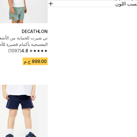
سب اللون
DECATHLON
تي شيرت للحماية من الأشع
البنفسجية بأكمام قصيرة للأ
سمك
4.8
(1097)
4.8 out of 5 stars from 1097 reviews
899.00 ج.م