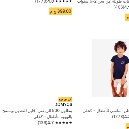
للمشي مسافات طويلة من سن 2-6 سنوات
4.8
(1778)
4.8 out of 5 stars from 1778 reviews
(466)
4.
399.00 ج.م
آخر فرصة
DOMYOS
ن أساسي للأطفال - كحلي
بنطلون 500 الرياضي، قابل للتعديل ويسمح
4.
(1778)
بالتهوية للأطفال - كحلي
(136)
4.7
4.7 out of 5 stars from 136 reviews