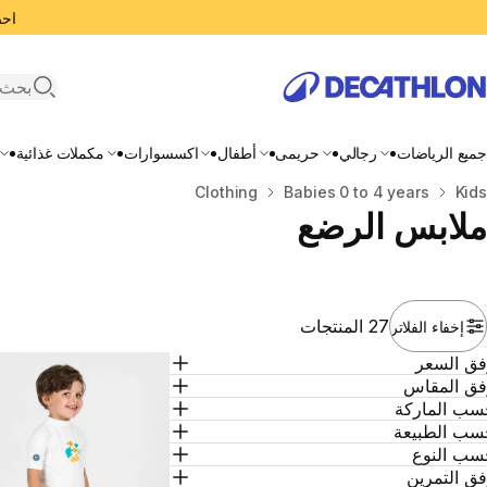
احصل
search
جميع الرياضات
رجالي
حريمى
أطفال
اكسسوارات
مكملات غذائية
Kids
المنزل
Babies 0 to 4 years
Clothing
ملابس الرضع
27 المنتجات
إخفاء الفلاتر
فق السعر
فق المقاس
سب الماركة
سب الطبيعة
سب النوع
ق التمرين