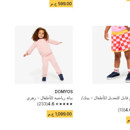
599.00 ج.م
DOMYOS
ابل للتعديل للأطفال - بينك/
بدلة رياضية للأطفال - زهري
(233)
4.6
4.6 out of 5 stars from 233 reviews
(13)
4.
1,099.00 ج.م