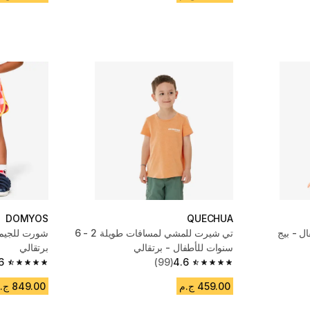
DOMYOS
QUECHUA
 - بيج
تي شيرت للمشي لمسافات طويلة 2 - 6
شورت للجيم ق
سنوات للأطفال - برتقالي
برتقالي
6
(99)
4.6
4.6 out of 5 stars from 13 reviews
4.6 out of 5 stars from 99 reviews
459.00 ج.م
849.00 ج.م