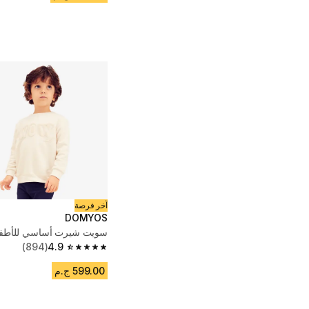
آخر فرصة
DOMYOS
سويت شيرت أساسي للأطفال
(894)
4.9
4.9 out of 5 stars from 894 reviews
599.00 ج.م