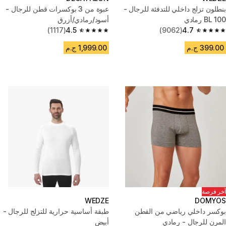
بنطلون تزلج داخلي للتدفئة للرجال -
عبوة من 3 بوكسرات قطن للرجال -
BL 100 رمادي
أسود/رمادي/أزرق
(1117)
4.5
(9062)
4.7
4.5 out of 5 stars from 1117 reviews
4.7 out of 5 stars from 9062 reviews
399.00 ج.م
1,999.00 ج.م
آخر فرصة
WEDZE
DOMYOS
بوكسر داخلي رياضي من القطن
طبقة أساسية حرارية للتزلج للرجال -
المرن للرجال - رمادي
أبيض