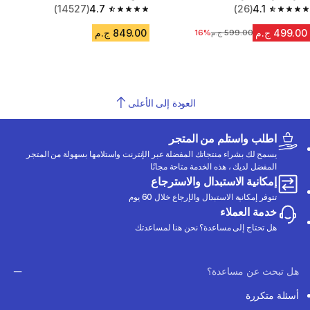
(14527)
4.7
(26)
4.1
4.7 out of 5 stars from 14527 reviews
4.1 out of 5 stars from 26 reviews
499.00 ج.م
849.00 ج.م
599.00 ج.م
16%
السعر قبل التخفيض
العودة إلى الأعلى
اطلب واستلم من المتجر
يسمح لك بشراء منتجاتك المفضلة عبر الإنترنت واستلامها بسهولة من المتجر
المفضل لديك ، هذه الخدمة متاحة مجانًا
إمكانية الاستبدال والاسترجاع
تتوفر إمكانية الاستبدال والإرجاع خلال 60 يوم
خدمة العملاء
هل تحتاج إلى مساعدة؟ نحن هنا لمساعدتك
هل تبحث عن مساعدة؟
أسئلة متكررة