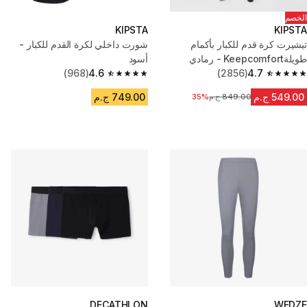
الخصم
KIPSTA
KIPSTA
تيشيرت كرة قدم للكبار بأكمام
شورت داخلي لكرة القدم للكبار -
طويلةKeepcomfort - رمادي
أسود
(968)
4.6
(2856)
4.7
4.6 out of 5 stars from 968 reviews
4.7 out of 5 stars from 2856 reviews
549.00 ج.م
749.00 ج.م
849.00 ج.م
السعر قبل التخفيض
35%
DECATHLON
WEDZE