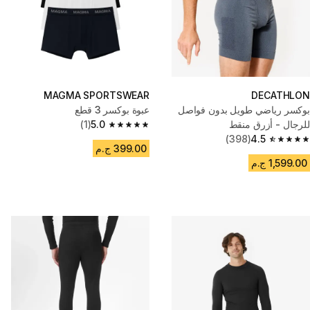
MAGMA SPORTSWEAR
DECATHLON
بوكسر رياضي طويل بدون فواصل
عبوة بوكسر 3 قطع
للرجال - أزرق منقط
5.0
(1)
5.0 out of 5 stars from 1 reviews
(398)
4.5
4.5 out of 5 stars from 398 reviews
399.00 ج.م
1,599.00 ج.م