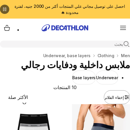
احصل على توصيل مجاني علي المنتجات أكثر من 2000 جنيه، لفترة
محدودة 🔥
cart
Menu
Open search
Men
المنزل
Clothing
Underwear, base layers
ملابس داخلية ودفايات رجالي
Base layers
Underwear
10 المنتجات
إخفاء الفلاتر
ترتيب حسب:
(optional)