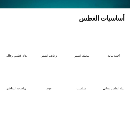
أساسيات الغطس
أحذية مائية
ماسك غطس
زعانف غطس
بدلة غطس رجالى
بدلة غطس نسائى
شباشب
فوط
رياضات الشاطئ