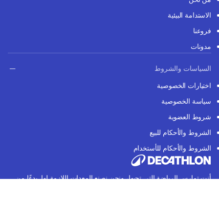
الاستدامة البيئية
فروعنا
مدونات
السياسات والشروط
اختيارات الخصوصية
سياسة الخصوصية
شروط العضوية
الشروط والأحكام للبيع
الشروط والأحكام للأستخدام
أنت تمارس الرياضة التي تحبها، ونحن نصنع المعدات اللازمة لها. بدءًا من
البحث إلى التطوير والإنتاج والخدمات اللوجستية، لنوفر لك كل شيء
تحتاجه في رياضتك بأسعار لا تقبل المنافسة. ديكاتلون. نحب ممارسة
الرياضة.