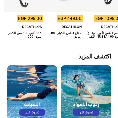
299.00 EGP
449.00 EGP
1099.00 
DECATHLON
DECATHLON
DECATHL
م غطس (أنبوب وقناع) 
قناع غطس للكبار - 100 
أنبوب التنفس للكبار SNK 
SUBEA  أسود
رمادي
500 - أسود
اكتشف المزيد