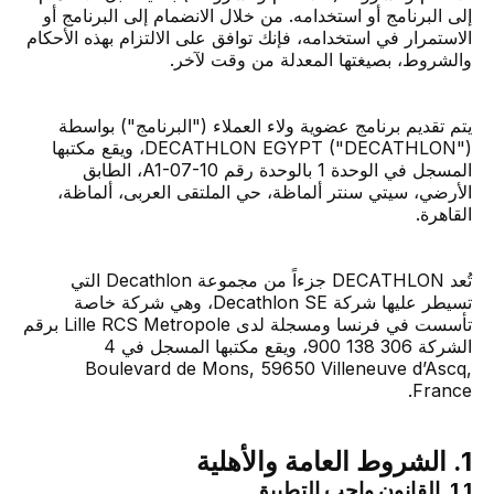
إلى البرنامج أو استخدامه. من خلال الانضمام إلى البرنامج أو
الاستمرار في استخدامه، فإنك توافق على الالتزام بهذه الأحكام
والشروط، بصيغتها المعدلة من وقت لآخر.
يتم تقديم برنامج عضوية ولاء العملاء ("البرنامج") بواسطة
DECATHLON EGYPT ("DECATHLON")، ويقع مكتبها
المسجل في الوحدة 1 بالوحدة رقم A1-07-10، الطابق
الأرضي، سيتي سنتر ألماظة، حي الملتقى العربى، ألماظة،
القاهرة.
تُعد DECATHLON جزءاً من مجموعة Decathlon التي
تسيطر عليها شركة Decathlon SE، وهي شركة خاصة
تأسست في فرنسا ومسجلة لدى Lille RCS Metropole برقم
الشركة 306 138 900، ويقع مكتبها المسجل في 4
Boulevard de Mons, 59650 Villeneuve d’Ascq,
France.
1. الشروط العامة والأهلية
1.1. القانون واجب التطبيق