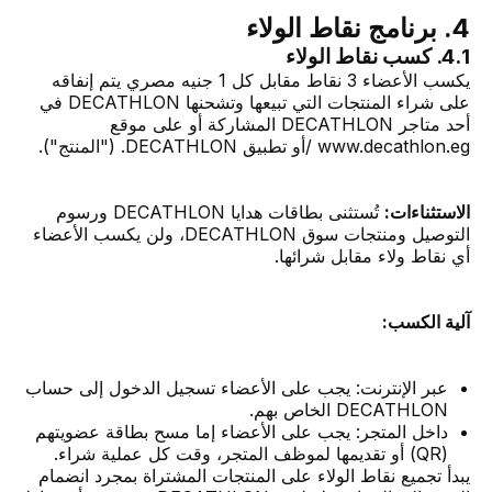
4. برنامج نقاط الولاء
4.1. كسب نقاط الولاء
يكسب الأعضاء 3 نقاط مقابل كل 1 جنيه مصري يتم إنفاقه
على شراء المنتجات التي تبيعها وتشحنها DECATHLON في
أحد متاجر DECATHLON المشاركة أو على موقع
www.decathlon.eg /أو تطبيق DECATHLON. ("المنتج").
الاستثناءات:
تُستثنى بطاقات هدايا DECATHLON ورسوم
التوصيل ومنتجات سوق DECATHLON، ولن يكسب الأعضاء
أي نقاط ولاء مقابل شرائها.
آلية الكسب:
عبر الإنترنت: يجب على الأعضاء تسجيل الدخول إلى حساب
DECATHLON الخاص بهم.
داخل المتجر: يجب على الأعضاء إما مسح بطاقة عضويتهم
(QR) أو تقديمها لموظف المتجر، وقت كل عملية شراء.
يبدأ تجميع نقاط الولاء على المنتجات المشتراة بمجرد انضمام