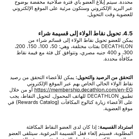
محددة. سيتم إبلاغ العضو بأي فترة صلاحية مخفضة بوضوح
عبر البريد الإلكتروني وستكون مرئية على الموقع الإلكتروني
للعضوية وقت التحويل.
4.5. تحويل نقاط الولاء إلى قسيمة شراء
يمكن للعضو تحويل نقاط الولاء إلى قسائم شراء من
DECATHLON بفئات مختلفة، وهي: 50، 100، 150، 200،
300، و 400 جنيه مصري، وتتوافق كل فئة مع قيمة نقاط
مكافأة محددة.
التحقق من الرصيد والتحويل:
يمكن للأعضاء التحقق من رصيد
نقاط الولاء الحالي الخاص بهم عبر الموقع الإلكتروني
https://membership.decathlon.com/en-EG
أو من خلال
تطبيق DECATHLON للهاتف المحمول. لتحويل النقاط، يجب
على الأعضاء زيارة كتالوج المكافآت (Rewards Catalog) في
موقع العضوية.
استرداد القسيمة:
إذا كان لدى العضو النقاط المكافئة
المطلوبة، فسيتم إلغاء قفل القسيمة المرغوبة. سيتلقى العضو