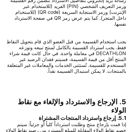
رسالة بريد إلكتروني بتفاصيل الاسترداد تتضمن رقم القسيمة
ورمز التعريف الشخصي (PIN) الفريد (للاستخدام عبر
الإنترنت) ورمز الاستجابة السريعة (QR code) (للاستخدام
داخل المتجر). كما يتم عرض رمز QR في صفحة الاسترداد
نفسها.
يجب استخدام القسيمة من قبل العضو الذي قام بتحويل النقاط
فقط. يجب استرداد القسيمة بالكامل لمنتج تبيعه وتوزعه
DECATHLON في معاملة واحدة. في حال كانت قيمة شراء
المنتج أقل من قيمة القسيمة، فسيتم فقدان الرصيد غير
المستخدم للقسيمة. تُستثنى الخدمات والمعاملات غير المتعلقة
بالمنتجات. لا يمكن استبدال القسيمة نقداً.
5. الإرجاع والاسترداد والإلغاء مع نقاط
الولاء
5.1. إرجاع واسترداد المنتجات المشتراة
إذا قمت بإرجاع منتج وطلبت استرداداً كلياً أو جزئياً: سيتم
خصم نقاط الولاء المقابلة للمبلغ المسترد من رصيد نقاط الولاء