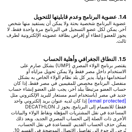
1.4. عضوية البرنامج وعدم قابليتها للتحويل
عضوية البرنامج شخصية بحتة ولا يمكن أن يستفيد منها شخص
آخر. يمكن لكل عضو التسجيل في البرنامج مرة واحدة فقط. لا
يجوز للعضو إعطاء أو إقراض بطاقة عضويته الإلكترونية لطرف
ثالث.
1.5. النطاق الجغرافي وأهلية الحساب
يقتصر برنامج الولاء المصري (UMP) بشكل صارم على
الاستخدام داخل مصر فقط ولا يمكن تحويل مزاياه أو
استخدامها دولياً. يدير كل بلد نظام الولاء الخاص به بشكل
منفصل. البرنامج مخصص للمقيمين في مصر فقط. إذا كان
حساب العضو مرتبطاً ببلد آخر، يجب على العضو إنشاء حساب
جديد في مصر (باستخدام اسم مستعار للبريد الإلكتروني مثل
[email protected]
إذا كان لديه عنوان بريد إلكتروني واحد
فقط) للانضمام إلى البرنامج. يجوز لـ DECATHLON
المساعدة في نقل المشتريات المؤهلة ونقاط الولاء والبيانات
الأخرى ذات الصلة إلى الحساب المصري الجديد، وبعد ذلك
يمكن حذف الحساب القديم. للمساعدة في نقل الحساب،
يُرجى الرجوع إلى تفاصيل الاتصال الموضحة في القسم 10.