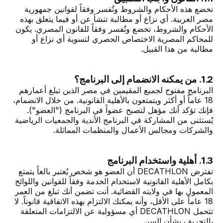
تخضع هذه الأحكام والشروط وتُفسر وفقاً لقوانين جمهورية
مصر العربية. أي نزاع أو مطالبة تنشأ عن أو فيما يتعلق بهذه
الأحكام والشروط، تخضع وتُفسر وفقاً للقانون المصري. يكون
للمحاكم المصرية الاختصاص الحصري لتسوية أي نزاع أو
مطالبة من هذا القبيل.
1.2. من يمكنه الانضمام إلى البرنامج؟
البرنامج مفتوح لجميع المقيمين في مصر الذين تبلغ أعمارهم
18 عاماً أو أكثر ويتمتعون بالأهلية القانونية. من خلال الانضمام،
فإنك تؤكد أنك مؤهل لتصبح عضواً في البرنامج ("العضو").
يُستثنى من المشاركة في البرنامج الأندية والجمعيات الرياضية
والشركات ومجالس الأعمال والمنظمات المماثلة.
1.3. أهلية واستخدام البرنامج
تفترض DECATHLON أن العضو هو شخص يُعتبر بالغاً يتمتع
بكامل الأهلية القانونية لاستخدام الخدمة وفقاً للقوانين واللوائح
المعمول بها في ولايته القضائية. أنت تضمن أنك تبلغ من العمر
18 عاماً على الأقل، وأنه يمكنك الالتزام بهذه الاتفاقية قانوناً. لا
تتحمل DECATHLON أي مسؤولية عن الالتزامات المتعلقة
بالتحريف بشأن السن.