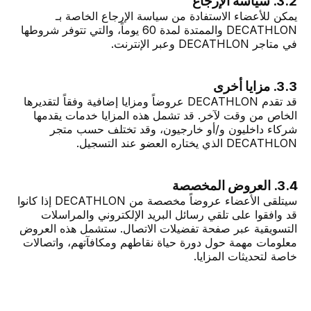
3.2. سياسة الإرجاع
يمكن للأعضاء الاستفادة من سياسة الإرجاع الخاصة بـ
DECATHLON والممتدة لمدة 60 يوماً، والتي تتوفر شروطها
في متاجر DECATHLON وعبر الإنترنت.
3.3. مزايا أخرى
قد تقدم DECATHLON عروضاً ومزايا إضافية وفقاً لتقديرها
الخاص من وقت لآخر. قد تشمل هذه المزايا خدمات يقدمها
شركاء داخليون و/أو خارجيون، وقد تختلف حسب متجر
DECATHLON الذي يختاره العضو عند التسجيل.
3.4. العروض المخصصة
سيتلقى الأعضاء عروضاً مخصصة من DECATHLON إذا كانوا
قد وافقوا على تلقي رسائل البريد الإلكتروني والمراسلات
التسويقية عبر صفحة تفضيلات الاتصال. ستشمل هذه العروض
معلومات مهمة حول دورة حياة نقاطهم ومكافآتهم، واتصالات
خاصة لتحديثات المزايا.