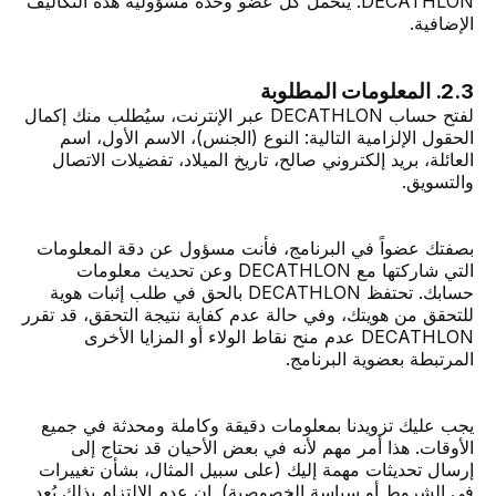
DECATHLON. يتحمل كل عضو وحده مسؤولية هذه التكاليف
الإضافية.
2.3. المعلومات المطلوبة
لفتح حساب DECATHLON عبر الإنترنت، سيُطلب منك إكمال
الحقول الإلزامية التالية: النوع (الجنس)، الاسم الأول، اسم
العائلة، بريد إلكتروني صالح، تاريخ الميلاد، تفضيلات الاتصال
والتسويق.
بصفتك عضواً في البرنامج، فأنت مسؤول عن دقة المعلومات
التي شاركتها مع DECATHLON وعن تحديث معلومات
حسابك. تحتفظ DECATHLON بالحق في طلب إثبات هوية
للتحقق من هويتك، وفي حالة عدم كفاية نتيجة التحقق، قد تقرر
DECATHLON عدم منح نقاط الولاء أو المزايا الأخرى
المرتبطة بعضوية البرنامج.
يجب عليك تزويدنا بمعلومات دقيقة وكاملة ومحدثة في جميع
الأوقات. هذا أمر مهم لأنه في بعض الأحيان قد نحتاج إلى
إرسال تحديثات مهمة إليك (على سبيل المثال، بشأن تغييرات
في الشروط أو سياسة الخصوصية). إن عدم الالتزام بذلك يُعد