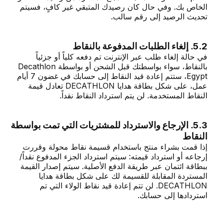
الخاص بك. وفي حال كان رصيدك المتبقي غير كافٍ، فسيتم
تحديث الرصيد إلى رقم سالب.
5.2. إلغاء الطلبات المدفوعة بالنقاط
في حالة إلغاء طلب عبر الإنترنت تم دفعه كلياً أو جزئياً
بالنقاط، سواء بواسطتك قبل الشحن أو بواسطة Decathlon
Egypt، ستتم إعادة قيد النقاط إلى حسابك في غضون 7 أيام
عمل، على شكل بطاقة هدايا DECATHLON تعادل قيمة
النقاط المستخدمة. لن يتم استرداد النقاط نقداً.
5.3. الإرجاع والاسترداد للمشتريات التي تمت بواسطة
النقاط
إذا قمت بشراء منتج باستخدام قسيمة نقاط محولة وقررت
إرجاعه أو استرداد قيمته: سيتم استرداد الجزء المدفوع نقداً/
ببطاقة ائتمان عبر طريقة الدفع الأصلية. سيتم إصدار القيمة
المستردة المقابلة للقسيمة لك على شكل بطاقة هدايا
DECATHLON. لن تتم إعادة قيد نقاط الولاء التي تم
استردادها إلى حسابك.