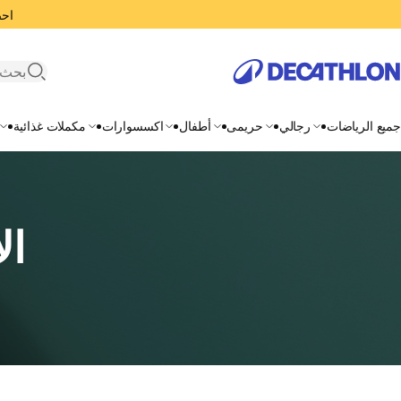
احصل
search
جميع الرياضات
رجالي
حريمى
أطفال
اكسسوارات
مكملات غذائية
ال