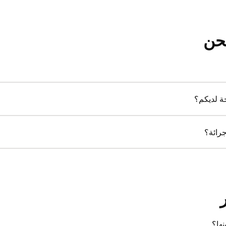
حن
ة لديكم؟
جرائة؟
نها؟