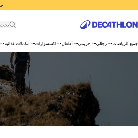
احصل
search
جميع الرياضات
رجالي
حريمى
أطفال
اكسسوارات
مكملات غذائية