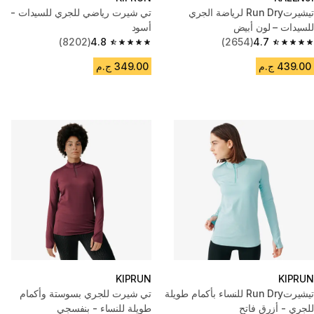
تيشيرتRun Dry لرياضة الجري
تي شيرت رياضي للجري للسيدات -
للسيدات – لون أبيض
أسود
(8202)
4.8
(2654)
4.7
4.8 out of 5 stars from 8202 reviews
4.7 out of 5 stars from 2654 reviews
439.00 ج.م
349.00 ج.م
KIPRUN
KIPRUN
تيشيرتRun Dry للنساء بأكمام طويلة
تي شيرت للجري بسوستة وأكمام
للجري - أزرق فاتح
طويلة للنساء - بنفسجي