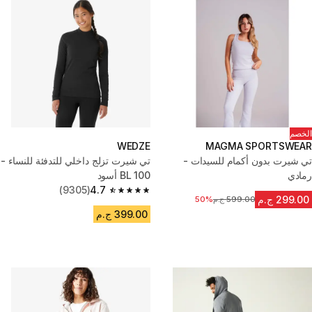
الخصم
WEDZE
MAGMA SPORTSWEAR
تي شيرت بدون أكمام للسيدات -
تي شيرت تزلج داخلي للتدفئة للنساء -
رمادي
BL 100 أسود
(9305)
4.7
4.7 out of 5 stars from 9305 reviews
299.00 ج.م
599.00 ج.م
السعر قبل التخفيض
50%
399.00 ج.م