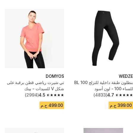
DOMYOS
WEDZE
بنطلون طبقة داخلية للتزلج BL 100
تي شيرت رياضي قطن برقبة على
للنساء 100 - لون أسود
شكل V للسيدات - بينك
(2994)
4.5
(4833)
4.7
4.5 out of 5 stars from 2994 reviews
4.7 out of 5 stars from 4833 reviews
399.00 ج.م
499.00 ج.م