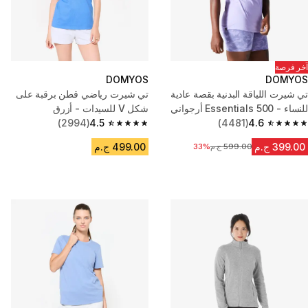
آخر فرصة
DOMYOS
DOMYOS
تي شيرت اللياقة البدنية بقصة عادية
تي شيرت رياضي قطن برقبة على
للنساء - Essentials 500 أرجواني
شكل V للسيدات - أزرق
(2994)
4.5
(4481)
4.6
4.5 out of 5 stars from 2994 reviews
4.6 out of 5 stars from 4481 reviews
399.00 ج.م
499.00 ج.م
599.00 ج.م
السعر قبل التخفيض
33%