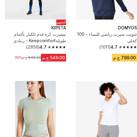
الخصم
KIPSTA
DOMYOS
سويت شيرت رياضي للنساء - 100
تيشيرت كرة قدم للكبار بأكمام
كحلي
طويلةKeepcomfort - رمادي
(2856)
4.7
(1011)
4.7
4.7 out of 5 stars from 2856 reviews
4.7 out of 5 stars from 1011 reviews
799.00 ج.م
549.00 ج.م
849.00 ج.م
السعر قبل التخفيض
35%