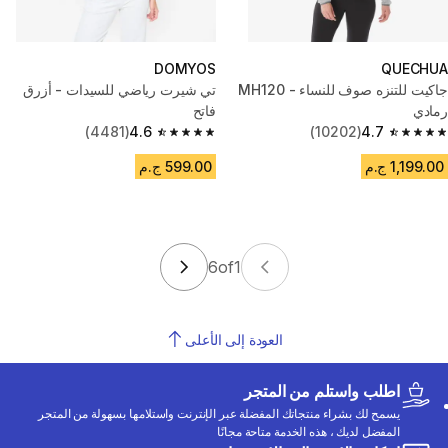
DOMYOS
QUECHUA
جاكيت للتنزه صوف للنساء - MH120
تي شيرت رياضي للسيدات - أزرق
رمادي
فاتح
(4481)
4.6
(10202)
4.7
4.6 out of 5 stars from 4481 reviews
4.7 out of 5 stars from 10202 reviews
1,199.00 ج.م
599.00 ج.م
6
of
1
العودة إلى الأعلى
اطلب واستلم من المتجر
يسمح لك بشراء منتجاتك المفضلة عبر الإنترنت واستلامها بسهولة من المتجر
المفضل لديك ، هذه الخدمة متاحة مجانًا