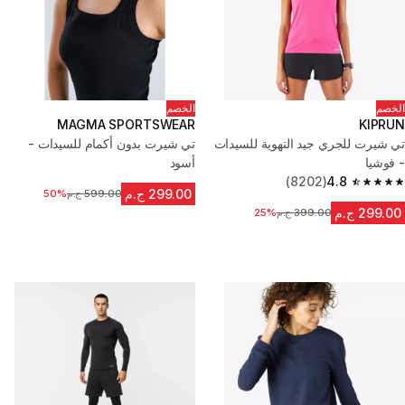
الخصم
الخصم
MAGMA SPORTSWEAR
KIPRUN
تي شيرت للجري جيد التهوية للسيدات
تي شيرت بدون أكمام للسيدات -
- فوشيا
أسود
(8202)
4.8
4.8 out of 5 stars from 8202 reviews
299.00 ج.م
599.00 ج.م
السعر قبل التخفيض
50%
299.00 ج.م
399.00 ج.م
السعر قبل التخفيض
25%