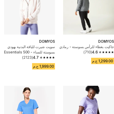
DOMYOS
DOMYOS
جاكيت بغطاء للرأس بسوستة - رمادي
سويت شيرت للياقة البدنية بهودي
4.6
(710)
بسوستة للنساء - 500 Essentials
4.6 out of 5 stars from 710 reviews
بينك
4.7
(2123)
4.7 out of 5 stars from 2123 reviews
1,299.00 ج.م
1,999.00 ج.م