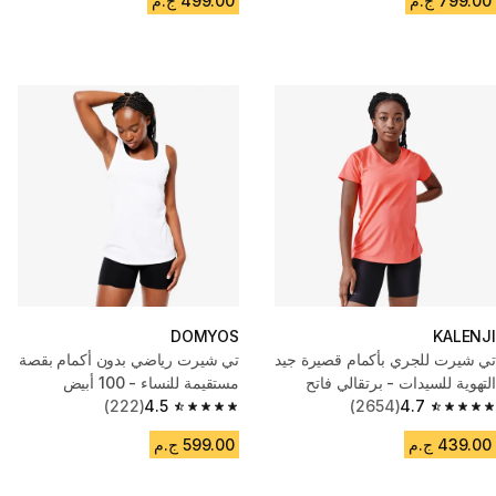
799.00 ج.م
499.00 ج.م
DOMYOS
KALENJI
تي شيرت للجري بأكمام قصيرة جيد
تي شيرت رياضي بدون أكمام بقصة
التهوية للسيدات - برتقالي فاتح
مستقيمة للنساء - 100 أبيض
(222)
4.5
(2654)
4.7
4.5 out of 5 stars from 222 reviews
4.7 out of 5 stars from 2654 reviews
439.00 ج.م
599.00 ج.م