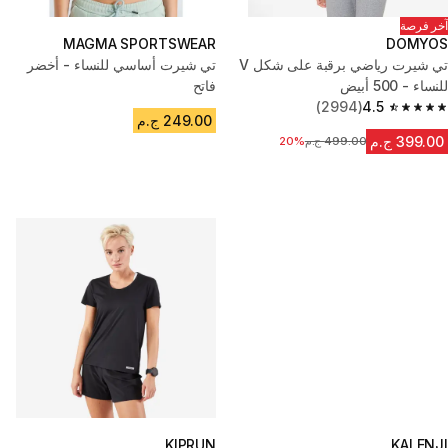
آخر فرصة
MAGMA SPORTSWEAR
DOMYOS
تي شيرت رياضي برقبة على شكل V
تي شيرت أساسي للنساء - أخضر
للنساء - 500 أبيض
فاتح
(2994)
4.5
4.5 out of 5 stars from 2994 reviews
249.00 ج.م
399.00 ج.م
499.00 ج.م
السعر قبل التخفيض
20%
KIPRUN
KALENJI