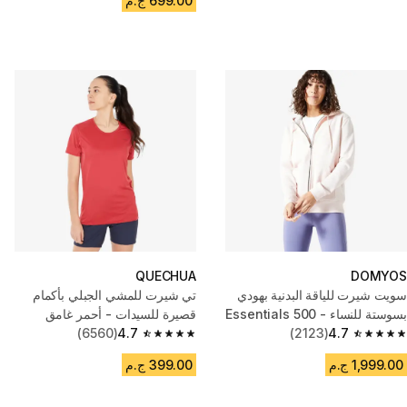
699.00 ج.م
QUECHUA
DOMYOS
سويت شيرت للياقة البدنية بهودي
تي شيرت للمشي الجبلي بأكمام
بسوستة للنساء - 500 Essentials
قصيرة للسيدات - أحمر غامق
بينك
4.7
(2123)
4.7
(6560)
4.7 out of 5 stars from 6560 reviews
4.7 out of 5 stars from 2123 reviews
1,999.00 ج.م
399.00 ج.م