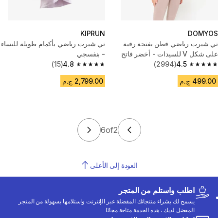
KIPRUN
DOMYOS
تي شيرت رياضي قطن بفتحة رقبة
تي شيرت رياضي بأكمام طويلة للنساء
على شكل V للسيدات - أخضر فاتح
- بنفسجي
(15)
4.8
(2994)
4.5
4.8 out of 5 stars from 15 reviews
4.5 out of 5 stars from 2994 reviews
499.00 ج.م
2,799.00 ج.م
6
of
2
العودة إلى الأعلى
اطلب واستلم من المتجر
يسمح لك بشراء منتجاتك المفضلة عبر الإنترنت واستلامها بسهولة من المتجر
المفضل لديك ، هذه الخدمة متاحة مجانًا