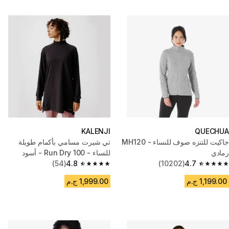
KALENJI
QUECHUA
جاكيت للتنزه صوف للنساء - MH120
تي شيرت مسامي بأكمام طويلة
رمادي
للنساء - Run Dry 100 - أسود
(54)
4.8
(10202)
4.7
4.8 out of 5 stars from 54 reviews
4.7 out of 5 stars from 10202 reviews
1,199.00 ج.م
1,999.00 ج.م