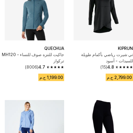
QUECHUA
KIPRUN
تي شيرت رياضي بأكمام طويلة
جاكيت للتنزه صوف للنساء - MH120
للسيدات - أسود
تركواز
(8006)
4.7
(15)
4.8
4.7 out of 5 stars from 8006 reviews
4.8 out of 5 stars from 15 reviews
2,799.00 ج.م
1,199.00 ج.م