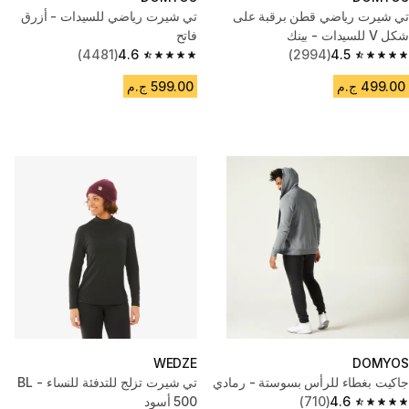
تي شيرت رياضي قطن برقبة على
تي شيرت رياضي للسيدات - أزرق
شكل V للسيدات - بينك
فاتح
(4481)
4.6
(2994)
4.5
4.6 out of 5 stars from 4481 reviews
4.5 out of 5 stars from 2994 reviews
499.00 ج.م
599.00 ج.م
WEDZE
DOMYOS
جاكيت بغطاء للرأس بسوستة - رمادي
تي شيرت تزلج للتدفئة للنساء - BL
4.6
(710)
500 أسود