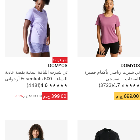
آخر فرصة
DOMYOS
DOMYOS
تي شيرت رياضي بأكمام قصيرة
تي شيرت اللياقة البدنية بقصة عادية
للسيدات - بنفسجي
للنساء - Essentials 500 أرجواني
(4481)
4.6
(3723)
4.7
4.6 out of 5 stars from 4481 reviews
4.7 out of 5 stars from 3723 reviews
699.00 ج.م
399.00 ج.م
599.00 ج.م
السعر قبل التخفيض
33%