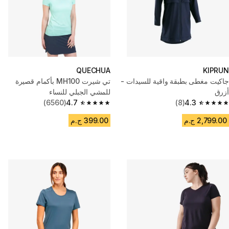
QUECHUA
KIPRUN
جاكيت مغطى بطبقة واقية للسيدات -
تي شيرت MH100 بأكمام قصيرة
أزرق
للمشي الجبلي للنساء
(6560)
4.7
(8)
4.3
4.7 out of 5 stars from 6560 reviews
4.3 out of 5 stars from 8 reviews
2,799.00 ج.م
399.00 ج.م