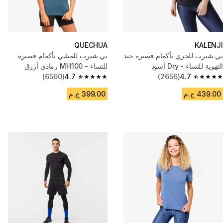
QUECHUA
KALENJI
تي شيرت للجري بأكمام قصيرة جيد
تي شيرت للمشي بأكمام قصيرة
التهوية للنساء - Dry أسود
للنساء - MH100 رمادي أزرق
(6560)
4.7
(2656)
4.7
4.7 out of 5 stars from 6560 reviews
4.7 out of 5 stars from 2656 reviews
439.00 ج.م
399.00 ج.م