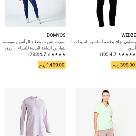
DOMYOS
WEDZE
بنطلون تزلج بطبقة أساسية للسيدات -
سويت شيرت بغطاء للرأس وسوستة
أسود
لتمارين اللياقة البدنية للنساء - أزرق
(788)
4.7
(105)
4.7
4.7 out of 5 stars from 788 reviews
4.7 out of 5 stars from 105 reviews
399.00 ج.م
1,499.00 ج.م