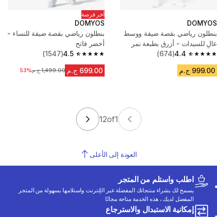
آخر فرصة
DOMYOS
DOMYOS
بنطلون رياضي بقصة ضيقة ووسط
بنطلون رياضي بقصة ضيقة للنساء -
عالٍ للسيدات - أزرق بطبعة نمر
أخضر فاتح
(1547)
4.5
(674)
4.4
4.5 out of 5 stars from 1547 reviews
4.4 out of 5 stars from 674 reviews
999.00 ج.م
699.00 ج.م
1,499.00 ج.م
السعر قبل التخفيض
53%
12
of
1
العودة إلى الأعلى
اطلب واستلم من المتجر
يسمح لك بشراء منتجاتك المفضلة عبر الإنترنت واستلامها بسهولة من المتجر
المفضل لديك ، هذه الخدمة متاحة مجانًا
إمكانية الاستبدال والاسترجاع