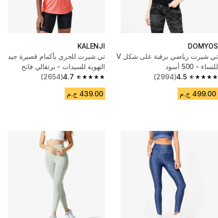
KALENJI
DOMYOS
تي شيرت رياضي برقبة على شكل V
تي شيرت للجري بأكمام قصيرة جيد
للنساء - 500 أسود
التهوية للسيدات - برتقالي فاتح
(2654)
4.7
(2994)
4.5
4.7 out of 5 stars from 2654 reviews
4.5 out of 5 stars from 2994 reviews
499.00 ج.م
439.00 ج.م