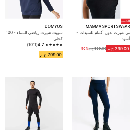
الخصم
DOMYOS
MAGMA SPORTSWEAR
تي شيرت بدون أكمام للسيدات -
سويت شيرت رياضي للنساء - 100
أسود
كحلي
(1011)
4.7
4.7 out of 5 stars from 1011 reviews
299.00 ج.م
599.00 ج.م
السعر قبل التخفيض
50%
799.00 ج.م