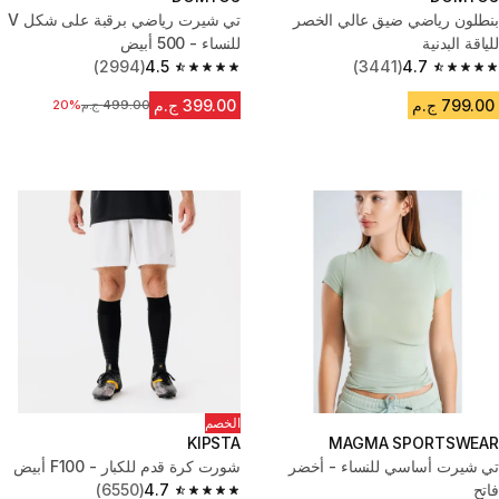
بنطلون رياضي ضيق عالي الخصر
تي شيرت رياضي برقبة على شكل V
للياقة البدنية
للنساء - 500 أبيض
(2994)
4.5
(3441)
4.7
4.5 out of 5 stars from 2994 reviews
4.7 out of 5 stars from 3441 reviews
799.00 ج.م
399.00 ج.م
499.00 ج.م
السعر قبل التخفيض
20%
الخصم
KIPSTA
MAGMA SPORTSWEAR
تي شيرت أساسي للنساء - أخضر
شورت كرة قدم للكبار - F100 أبيض
فاتح
4.7
(6550)