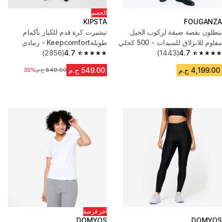
الخصم
KIPSTA
FOUGANZA
بنطلون بقصة ضيقة لركوب الخيل
تيشيرت كرة قدم للكبار بأكمام
مقاوم للانزلاق للسيدات - 500 كحلي
طويلةKeepcomfort - رمادي
(2856)
4.7
(1443)
4.7
4.7 out of 5 stars from 2856 reviews
4.7 out of 5 stars from 1443 reviews
4,199.00 ج.م
549.00 ج.م
849.00 ج.م
السعر قبل التخفيض
35%
آخر فرصة
DOMYOS
DOMYOS