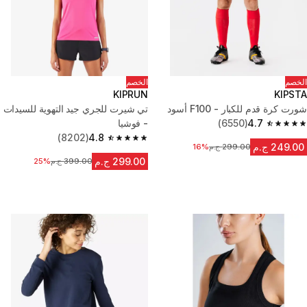
الخصم
الخصم
KIPRUN
KIPSTA
شورت كرة قدم للكبار - F100 أسود
تي شيرت للجري جيد التهوية للسيدات
4.7
(6550)
- فوشيا
4.7 out of 5 stars from 6550 reviews
(8202)
4.8
4.8 out of 5 stars from 8202 reviews
249.00 ج.م
299.00 ج.م
16%
السعر قبل التخفيض
299.00 ج.م
399.00 ج.م
السعر قبل التخفيض
25%