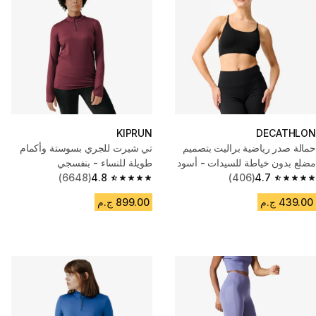
KIPRUN
DECATHLON
حمالة صدر رياضية براليت بتصميم
تي شيرت للجري بسوستة وأكمام
مضلع بدون خياطة للسيدات - أسود
طويلة للنساء - بنفسجي
(6648)
4.8
(406)
4.7
4.8 out of 5 stars from 6648 reviews
4.7 out of 5 stars from 406 reviews
439.00 ج.م
899.00 ج.م