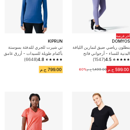
آخر فرصة
KIPRUN
DOMYOS
بنطلون رياضي ضيق لتمارين اللياقة
تي شيرت للجري للتدفئة بسوستة
البدنية للنساء - أرجواني فاتح
بأكمام طويلة للسيدات - أزرق غامق
(6648)
4.8
(1547)
4.5
4.8 out of 5 stars from 6648 reviews
4.5 out of 5 stars from 1547 reviews
599.00 ج.م
799.00 ج.م
1,499.00 ج.م
السعر قبل التخفيض
60%