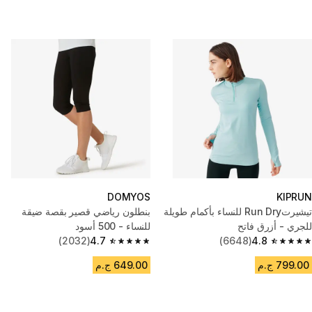
DOMYOS
KIPRUN
تيشيرتRun Dry للنساء بأكمام طويلة
بنطلون رياضي قصير بقصة ضيقة
للجري - أزرق فاتح
للنساء - 500 أسود
(2032)
4.7
(6648)
4.8
4.7 out of 5 stars from 2032 reviews
4.8 out of 5 stars from 6648 reviews
799.00 ج.م
649.00 ج.م