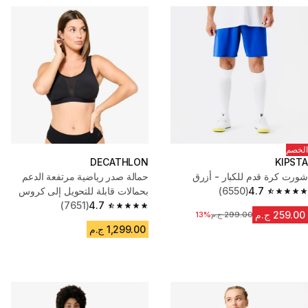
الخصم
DECATHLON
KIPSTA
شورت كرة قدم للكبار - أزرق
حمالة صدر رياضية مرتفعة الدعم
4.7
(6550)
بحمالات قابلة للتحويل إلى كروس
4.7 out of 5 stars from 6550 reviews
4.7
للسيدات - أسود
(7651)
4.7 out of 5 stars from 7651 reviews
259.00 ج.م
299.00 ج.م
13%
السعر قبل التخفيض
1,299.00 ج.م