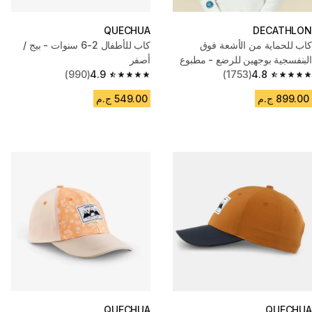
QUECHUA
DECATHLON
كاب للحماية من الأشعة فوق
كاب للأطفال 2-6 سنوات - بيج /
البنفسجية بوجهين للرضع - مطبوع
أصفر
أصفر وأزرق
4.8
(1753)
4.9
(990)
4.9 out of 5 stars from 990 reviews
4.8 out of 5 stars from 1753 reviews
899.00 ج.م
549.00 ج.م
QUECHUA
QUECHUA