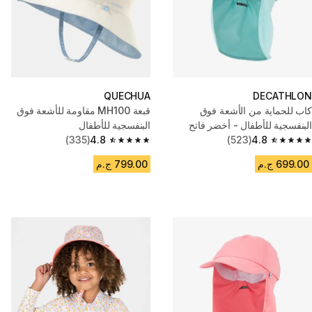
QUECHUA
DECATHLON
كاب للحماية من الأشعة فوق
قبعة MH100 مقاومة للأشعة فوق
البنفسجية للأطفال - أخضر فاتح
البنفسجية للأطفال
(335)
4.8
(523)
4.8
4.8 out of 5 stars from 335 reviews
4.8 out of 5 stars from 523 reviews
699.00 ج.م
799.00 ج.م