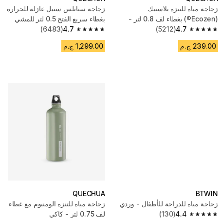
زجاجة مياه للتنزه بلاستيك
زجاجة ستانلس ستيل عازلة للحرارة
(Ecozen®) بغطاء لف 0.8 لتر -
بغطاء سريع الفتح 0.5 لتر للمشي
MH100
4.7
(5212)
4.7
لمسافات طويلة
(6483)
4.7 out of 5 stars from 6483 reviews
4.7 out of 5 stars from 5212 reviews
239.00 ج.م
1,299.00 ج.م
QUECHUA
BTWIN
زجاجة مياه للدراجة للأطفال - وردي
زجاجة مياه للتنزه الومنيوم مع غطاء
4.4
(130)
لف 0.75 لتر - كاكي