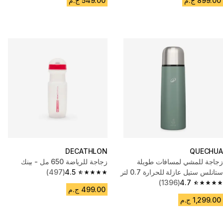
899.00 ج.م
549.00 ج.م
DECATHLON
QUECHUA
زجاجة للمشي لمسافات طويلة
زجاجة للرياضة 650 مل - بينك
ستانلس ستيل عازلة للحرارة 0.7 لتر
4.5
(497)
4.5 out of 5 stars from 497 reviews
4.7
(1396)
مع كوب - أخضر
4.7 out of 5 stars from 1396 reviews
499.00 ج.م
1,299.00 ج.م