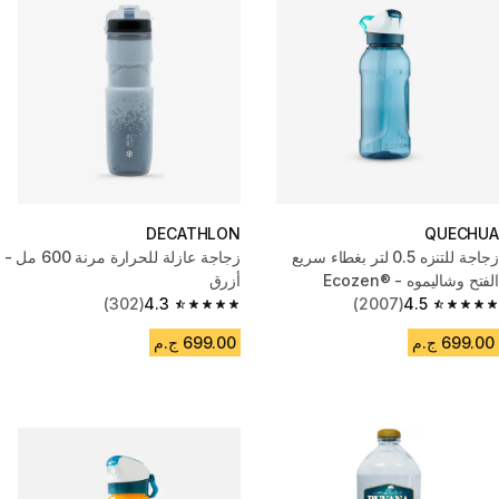
DECATHLON
QUECHUA
‎‎‎زجاجة للتنزه 0.5 لتر بغطاء سريع
زجاجة عازلة للحرارة مرنة 600 مل -
الفتح وشاليموه - Ecozen®‎
أزرق
(302)
4.3
(2007)
4.5
4.3 out of 5 stars from 302 reviews
4.5 out of 5 stars from 2007 reviews
699.00 ج.م
699.00 ج.م