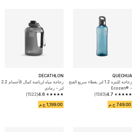
DECATHLON
QUECHUA
‎‎‎زجاجة للتنزه 1.2 لتر بغطاء سريع الفتح
زجاجة مياه لرياضة كمال الأجسام 2.2
- Ecozen®‎
لتر - رمادي
(1522)
4.6
(1583)
4.7
4.6 out of 5 stars from 1522 reviews
4.7 out of 5 stars from 1583 reviews
749.00 ج.م
1,199.00 ج.م