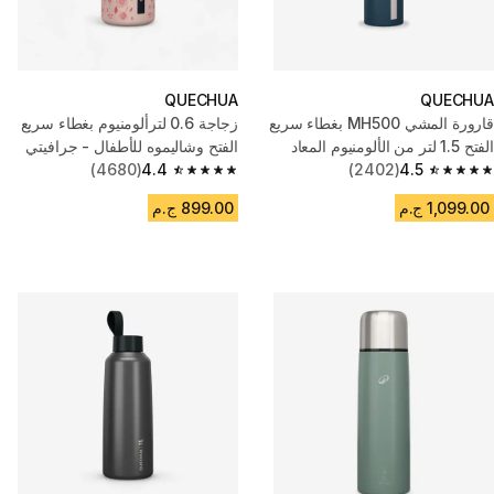
QUECHUA
QUECHUA
قارورة المشي MH500 بغطاء سريع
زجاجة 0.6 لترألومنيوم بغطاء سريع
الفتح 1.5 لتر من الألومنيوم المعاد
الفتح وشاليموه للأطفال - جرافيتي
تدويره - أزرق
4.5
(2402)
4.4
(4680)
4.4 out of 5 stars from 4680 reviews
4.5 out of 5 stars from 2402 reviews
1,099.00 ج.م
899.00 ج.م