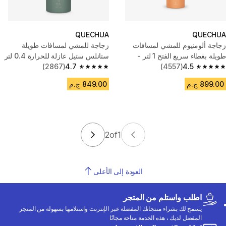
QUECHUA
QUECHUA
زجاجة ألومنيوم للمشي لمسافات
زجاجة للمشي لمسافات طويلة
طويلة بغطاء سريع الفتح 1 لتر -
ستانلس ستيل عازلة للحرارة 0.4 لتر
برتقالي
4.5
(4557)
4.7
(2867)
مع كوب - أخضر
4.7 out of 5 stars from 2867 reviews
4.5 out of 5 stars from 4557 reviews
899.00 ج.م
849.00 ج.م
2
of
1
العودة إلى الأعلى
اطلب واستلم من المتجر
يسمح لك بشراء منتجاتك المفضلة عبر الإنترنت واستلامها بسهولة من المتجر
المفضل لديك ، هذه الخدمة متاحة مجانًا