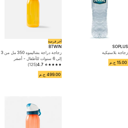
آخر فرصة
BTWIN
SOPLUS
زجاجة بلاستيكية
زجاجة دراجة بشاليموه 350 مل من 3
إلى 6 سنوات للأطفال - أصفر
15.00 ج.م
(125)
4.7
4.7 out of 5 stars from 125 reviews
499.00 ج.م