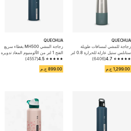
QUECHUA
QUECHUA
زجاجة للمشي لمسافات طويلة
زجاجة المشي MH500 بغطاء سريع
ستانلس ستيل عازلة للحرارة 0.8 لتر
الفتح 1 لتر من الألومنيوم المعاد تدويره
4.7
(6406)
بغطاء سريع الفتح
- أزرق
4.5
(4557)
4.5 out of 5 stars from 4557 reviews
4.7 out of 5 stars from 6406 reviews
1,299.00 ج.م
899.00 ج.م