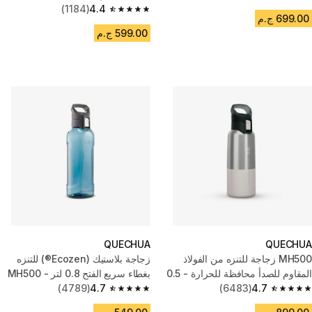
4.4 out of 5 stars from 130 reviews
(1184)
4.4
4.4 out of 5 stars from 1184 reviews
699.00 ج.م
599.00 ج.م
QUECHUA
QUECHUA
MH500 زجاجة للتنزه من الفولاذ
زجاجة بلاستيك (Ecozen®) للتنزه
المقاوم للصدأ محافظة للحرارة - 0.5
بغطاء سريع الفتح 0.8 لتر - MH500
لتر - لون أبيض
4.7
(6483)
أزرق.
4.7
(4789)
4.7 out of 5 stars from 4789 reviews
4.7 out of 5 stars from 6483 reviews