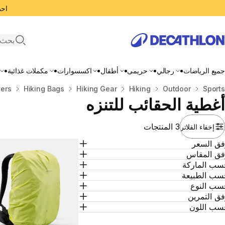
احصل
search
جميع الرياضات
رجالي
حريمى
أطفال
اكسسوارات
مكملات غذائية
المنزل
Sports
Outdoor
Hiking
Hiking Gear
Hiking Bags
ers
أغطية الحقائب للتنزه
3 المنتجات
إخفاء الفلاتر
فق السعر
فق المقاس
سب الماركة
سب الطبيعة
سب النوع
ق التمرين
سب اللون