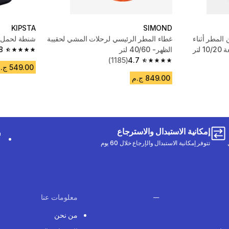
KIPSTA
SIMOND
المطر أثناء
غطاء المطر الرئيسي لرحلات المشي لحقيبة
شنطة لحمل ا
تر
الظهر- 40/60 لتر
8
4.8 out of 5 stars from 1168 reviews
(1185)
4.7
4.7 out of 5 stars from 1185 reviews
549.00 ج.م
849.00 ج.م
إمكانية الاستبدال والاسترجاع
تتوفر إمكانية الاستبدال والإرجاع خلال 60 يوم
معلومات عنا
من نحن