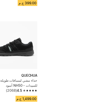
399.00 ج.م
QUECHUA
حذاء مشي لمسافات طويلة ب
للسيدات - NH50 أسود
(2068)
4.5
4.5 out of 5 stars from 2068 reviews
1,499.00 ج.م