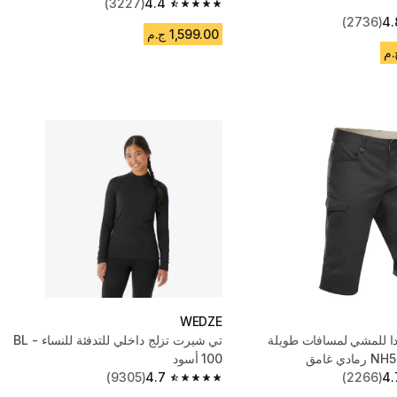
(3227)
4.4
4.4 out of 5 stars from 3227 reviews
(2736)
4.
1,599.00 ج.م
WEDZE
 للمشي لمسافات طويلة
تي شيرت تزلج داخلي للتدفئة للنساء - BL
100 أسود
(9305)
4.7
(2266)
4.
4.7 out of 5 stars from 9305 reviews