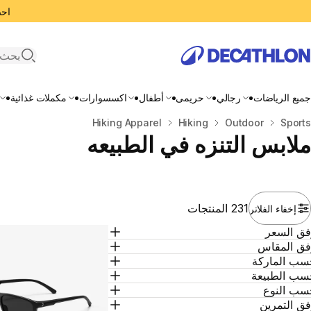
احصل
search
جميع الرياضات
رجالي
حريمى
أطفال
اكسسوارات
مكملات غذائية
المنزل
Sports
Outdoor
Hiking
Hiking Apparel
ملابس التنزه في الطبيعه
231 المنتجات
إخفاء الفلاتر
فق السعر
فق المقاس
سب الماركة
سب الطبيعة
سب النوع
ق التمرين