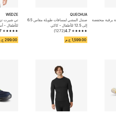
WEDZE
QUECHUA
 برقبة منخفضة
صندل المشي لمسافات طويلة مقاس 6.5
إلى 12.5 للأطفال - كاكي
للأطفال - أس
7
(1272)
4.7
4.7 out of 5 stars from 4393 reviews
4.7 out of 5 stars from 1272 reviews
1,599.00 ج.م
299.00 ج.م