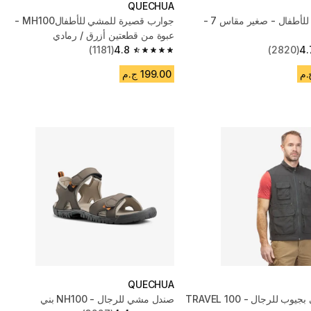
QUECHUA
حذاء المشي للأطفال - صغير مقاس 7 -
جوارب قصيرة للمشي للأطفالMH100 -
عبوة من قطعتين أزرق / رمادي
(1181)
4.8
(2820)
4.
4.8 out of 5 stars from 1181 reviews
199.00 ج.م
QUECHUA
جيليه للمشي بجيوب للرجال - TRAVEL 100
صندل مشي للرجال - NH100 بني