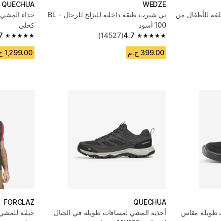
QUECHUA
WEDZE
لفة للأطفال من
تي شيرت طبقة داخلية للتزلج للرجال - BL
100 أسود
كحلي
7
(14527)
4.7
4.7 out of 5 stars from 2820 reviews
4.7 out of 5 stars from 14527 reviews
399.00 ج.م
1,299.00 ج.م
FORCLAZ
QUECHUA
 طويلة مقاس
أحذية المشي لمسافات طويلة في الجبال