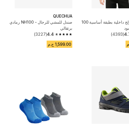
QUECHUA
تي شيرت تزلج داخلية بطبقة أساسية 100
صندل للمشي للرجال - NH100 رمادي
ود
برتقالي
(3227)
4.4
(4393)
4.
4.4 out of 5 stars from 3227 reviews
1,599.00 ج.م