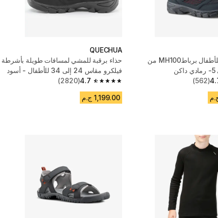
QUECHUA
حذاء مشي للأطفال برباطMH100 من
حذاء برقبة للمشي لمسافات طويلة بأشرطة
فيلكرو مقاس 24 إلى 34 للأطفال - أسود
(2820)
4.7
(562)
4.
4.7 out of 5 stars from 2820 reviews
1,199.00 ج.م