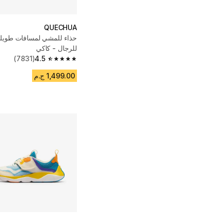
QUECHUA
حذاء للمشي لمسافات طويلة
للرجال - كاكي
(7831)
4.5
4.5 out of 5 stars from 7831 reviews
1,499.00 ج.م