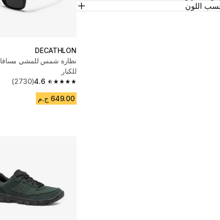
سب اللون
DECATHLON
للكبار
(2730)
4.6
4.6 out of 5 stars from 2730 reviews
649.00 ج.م