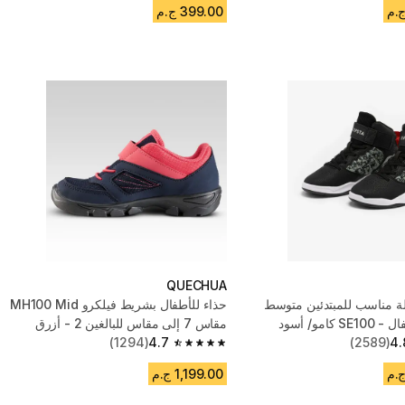
399.00 ج.م
QUECHUA
ة مناسب للمبتدئين متوسط
حذاء للأطفال بشريط فيلكرو MH100 Mid
 كامو/ أسود
مقاس 7 إلى مقاس للبالغين 2 - أزرق
4.
(2589)
وزهري.
4.7
(1294)
4.7 out of 5 stars from 1294 reviews
1,199.00 ج.م