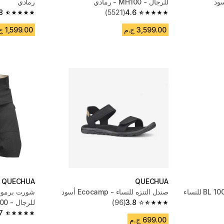
للرجال - MH100 - رمادي
رمادي
8
(5521)
4.6
4.8 out of 5 stars from 2736 reviews
4.6 out of 5 stars from 5521 reviews
3,599.00 ج.م
1,599.00 ج.م
QUECHUA
QUECHUA
بنطلون طبقة داخلية للتزلج BL 100 للنساء
صندل التنزه للنساء - Ecocamp أسود
شورت برمودا
3.8
(96)
للرجال - NH500 رمادي غامق
3.8 out of 5 stars from 96 reviews
7
4.7 out of 5 stars from 2266 reviews
699.00 ج.م