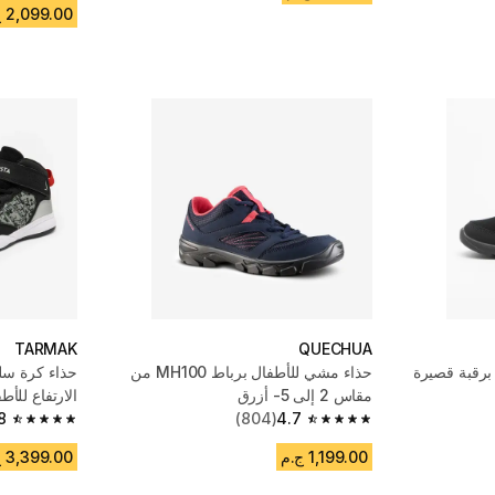
2,099.00 ج.م
TARMAK
QUECHUA
رقبة قصيرة
حذاء مشي للأطفال برباط MH100 من
حذاء كرة سل
مقاس 2 إلى 5- أزرق
الارتفاع للأطفال - SE100
8
(804)
4.7
4.8 out of 5 stars from 2589 reviews
4.7 out of 5 stars from 804 reviews
1,199.00 ج.م
3,399.00 ج.م