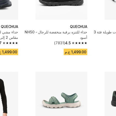
QUECHUA
QUECHUA
نظارة شمس للمشي مسافات طويلة فئة 3
حذاء للتنزه برقبة منخفضة للرجال - NH50
أسود
مقاس 2 إلى 5- رمادي داكن
7
(7831)
4.5
4.7 out of 5 stars from 562 reviews
4.5 out of 5 stars from 7831 reviews
1,499.00 ج.م
1,499.00 ج.م