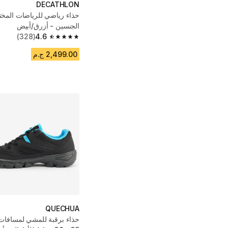
DECATHLON
حذاء رياضي للرياضات المخت
الجنسين - أزرق/أبيض
(328)
4.6
4.6 out of 5 stars from 328 reviews
2,499.00 ج.م
QUECHUA
حذاء برقبة للمشي لمسافات