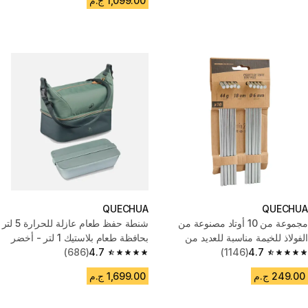
1,099.00 ج.م
QUECHUA
QUECHUA
مجموعة من 10 أوتاد مصنوعة من
شنطة حفظ طعام عازلة للحرارة 5 لتر
الفولاذ للخيمة مناسبة للعديد من
بحافظة طعام بلاستيك 1 لتر - أخضر
التضاريس
4.7
(1146)
4.7
(686)
4.7 out of 5 stars from 686 reviews
4.7 out of 5 stars from 1146 reviews
249.00 ج.م
1,699.00 ج.م