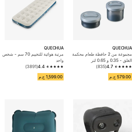
QUECHUA
QUECHUA
مجموعة من 2 حافظة طعام محكمة
مرتبة هوائية للتخييم 70 سم - شخص
الغلق - 0.35 و 0.65 لتر
واحد
(3891)
4.4
(835)
4.7
4.4 out of 5 stars from 3891 reviews
4.7 out of 5 stars from 835 reviews
579.00 ج.م
1,599.00 ج.م