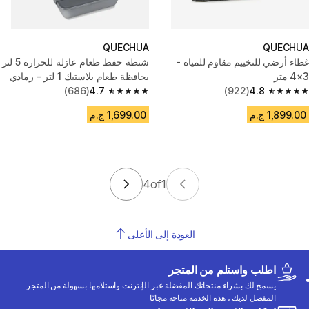
QUECHUA
QUECHUA
غطاء أرضي للتخييم مقاوم للمياه -
شنطة حفظ طعام عازلة للحرارة 5 لتر
3×4 متر
بحافظة طعام بلاستيك 1 لتر - رمادي
(686)
4.7
(922)
4.8
4.7 out of 5 stars from 686 reviews
4.8 out of 5 stars from 922 reviews
1,899.00 ج.م
1,699.00 ج.م
4
of
1
العودة إلى الأعلى
اطلب واستلم من المتجر
يسمح لك بشراء منتجاتك المفضلة عبر الإنترنت واستلامها بسهولة من المتجر
المفضل لديك ، هذه الخدمة متاحة مجانًا