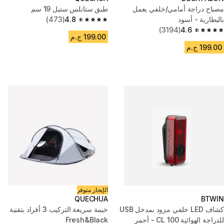
مصباح دراجة أمامي/خلفي يعمل
طبق ستانلس ستيل 19 سم
بالبطارية - أسود
4.8
(473)
4.8 out of 5 stars from 473 reviews
(3194)
4.6
4.6 out of 5 stars from 3194 reviews
199.00 ج.م
199.00 ج.م
الإيجار متوفر
QUECHUA
BTWIN
كشاف LED خلفي مزود بمدخل USB
خيمة سريعة التركيب 3 أفراد بتقنية
للدراجة الهوائية CL 100 - أحمر
Fresh&Black