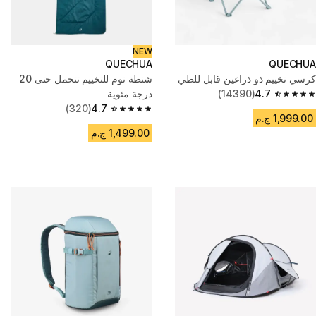
NEW
QUECHUA
QUECHUA
كرسي تخييم ذو ذراعين قابل للطي
شنطة نوم للتخييم تتحمل حتى 20
4.7
(14390)
درجة مئوية
4.7 out of 5 stars from 14390 reviews
(320)
4.7
4.7 out of 5 stars from 320 reviews
1,999.00 ج.م
1,499.00 ج.م