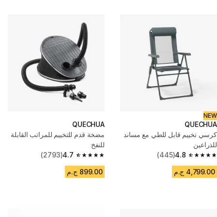
NEW
QUECHUA
QUECHUA
كرسي تخييم قابل للطي مع مساند
مضخة قدم للتخييم للمراتب القابلة
للذراعين
للنفخ
(2793)
4.7
(445)
4.8
4.7 out of 5 stars from 2793 reviews
4.8 out of 5 stars from 445 reviews
4,799.00 ج.م
899.00 ج.م