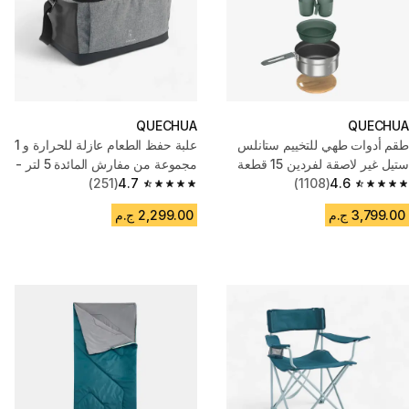
QUECHUA
QUECHUA
طقم أدوات طهي للتخييم ستانلس
علبة حفظ الطعام عازلة للحرارة و 1
ستيل غير لاصقة لفردين 15 قطعة
مجموعة من مفارش المائدة 5 لتر -
4.6
(1108)
رمادي
4.7
(251)
4.7 out of 5 stars from 251 reviews
4.6 out of 5 stars from 1108 reviews
3,799.00 ج.م
2,299.00 ج.م