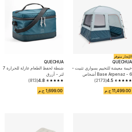
الإيجار متوفر
QUECHUA
QUECHUA
خيمة معيشة للتخييم بسواري تثبيت -
شنطة لحفظ الطعام عازلة للحرارة 7
Base Arpenaz - 6 أشخاص
لتر - أزرق
(813)
4.8
(2173)
4.5
4.8 out of 5 stars from 813 reviews
4.5 out of 5 stars from 2173 reviews
11,499.00 ج.م
1,699.00 ج.م