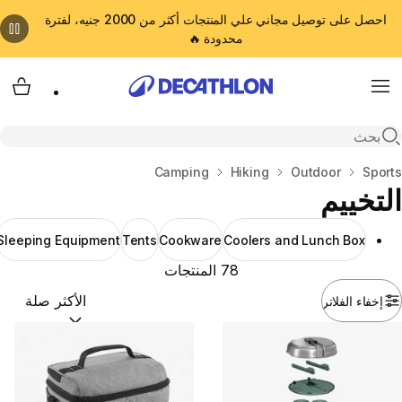
احصل على توصيل مجاني علي المنتجات أكثر من 2000 جنيه، لفترة
محدودة 🔥
cart
Menu
Open search
المنزل
Sports
Outdoor
Hiking
Camping
التخييم
Sleeping Equipment
Tents
Cookware
Coolers and Lunch Box
78 المنتجات
إخفاء الفلاتر
ترتيب حسب:
(optional)