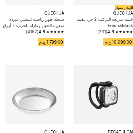
الإيجار متوفر
QUECHUA
QUECHUA
خيمة سريعة التركيب 2 فرد بتقنية
شنطة ظهر رياضية للمشي مبردة
Fresh&Black
صغيرة الحجم وعازلة للحرارة - أزرق
(4157)
4.8
(231)
4.6
4.8 out of 5 stars from 4157 reviews
4.6 out of 5 stars from 231 reviews
10,999.00 ج.م
1,799.00 ج.م
QUECHUA
DECATHLON