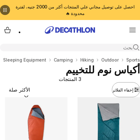
احصل على توصيل مجاني علي المنتجات أكثر من 2000 جنيه، لفترة
محدودة 🔥
cart
Menu
Open search
المنزل
Sports
Outdoor
Hiking
Camping
Sleeping Equipment
أكياس نوم للتخييم
3 المنتجات
إخفاء الفلاتر
ترتيب حسب:
(optional)