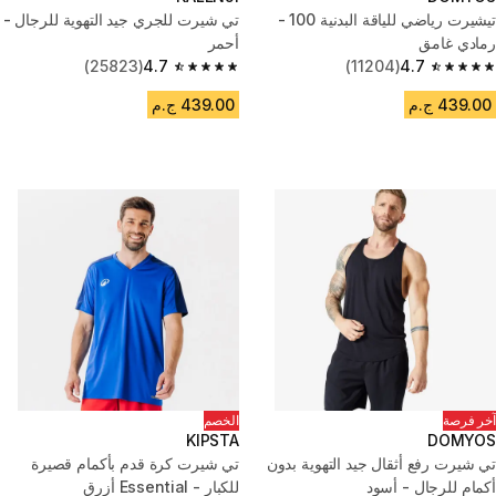
تيشيرت رياضي للياقة البدنية 100 -
تي شيرت للجري جيد التهوية للرجال -
رمادي غامق
أحمر
(25823)
4.7
(11204)
4.7
4.7 out of 5 stars from 25823 reviews
4.7 out of 5 stars from 11204 reviews
439.00 ج.م
439.00 ج.م
آخر فرصة
الخصم
KIPSTA
DOMYOS
تي شيرت رفع أثقال جيد التهوية بدون
تي شيرت كرة قدم بأكمام قصيرة
أكمام للرجال - أسود
للكبار - Essential أزرق