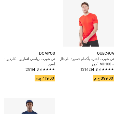
DOMYOS
QUECHUA
تي شيرت للتنزه بأكمام قصيرة للرجال
تي شيرت رياضي لتمارين الكارديو -
- MH100 أحمر
أسود
(291)
4.6
(13142)
4.8
4.6 out of 5 stars from 291 reviews
4.8 out of 5 stars from 13142 reviews
399.00 ج.م
419.00 ج.م