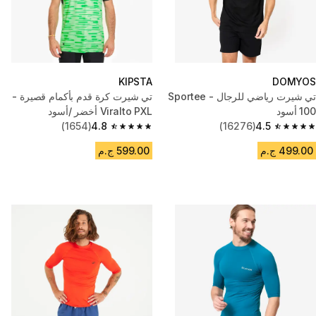
KIPSTA
DOMYOS
تي شيرت كرة قدم بأكمام قصيرة -
100 أسود
Viralto PXL أخضر /أسود
(1654)
4.8
(16276)
4.5
4.8 out of 5 stars from 1654 reviews
4.5 out of 5 stars from 16276 reviews
499.00 ج.م
599.00 ج.م