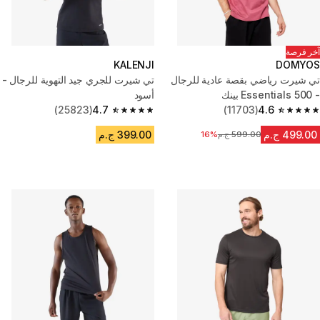
آخر فرصة
KALENJI
DOMYOS
تي شيرت رياضي بقصة عادية للرجال
تي شيرت للجري جيد التهوية للرجال -
- 500 Essentials بينك
أسود
(25823)
4.7
(11703)
4.6
4.7 out of 5 stars from 25823 reviews
4.6 out of 5 stars from 11703 reviews
499.00 ج.م
399.00 ج.م
599.00 ج.م
16%
السعر قبل التخفيض