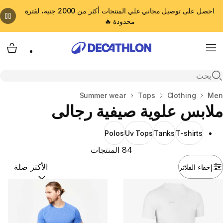
احصل على توصيل مجاني علي المنتجات أكثر من 2000 جنيه، لفترة
محدودة 🔥
cart
Menu
Open search
Men
المنزل
Clothing
Tops
Summer wear
ملابس علوية صيفية رجالى
Polos
Uv Tops
Tanks
T-shirts
84 المنتجات
إخفاء الفلاتر
ترتيب حسب:
(optional)