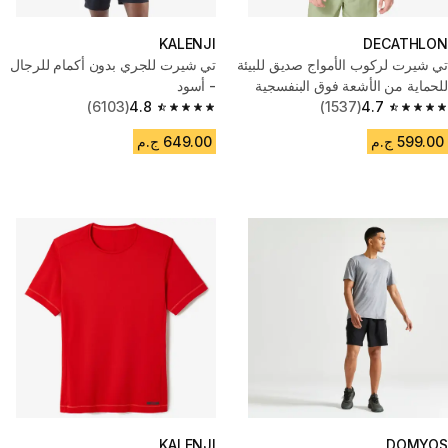
KALENJI
DECATHLON
تي شيرت لركوب الأمواج صديق للبيئة
تي شيرت للجري بدون أكمام للرجال
للحماية من الأشعة فوق البنفسجية
- أسود
4.7
(1537)
بأكمام قصيرة للرجال - أسود
4.8
(6103)
4.8 out of 5 stars from 6103 reviews
4.7 out of 5 stars from 1537 reviews
599.00 ج.م
649.00 ج.م
KALENJI
DOMYOS