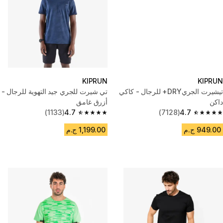
KIPRUN
KIPRUN
تيشيرت الجريDRY+ للرجال - كاكي
تي شيرت للجري جيد التهوية للرجال -
داكن
أزرق غامق
(1133)
4.7
(7128)
4.7
4.7 out of 5 stars from 1133 reviews
4.7 out of 5 stars from 7128 reviews
949.00 ج.م
1,199.00 ج.م