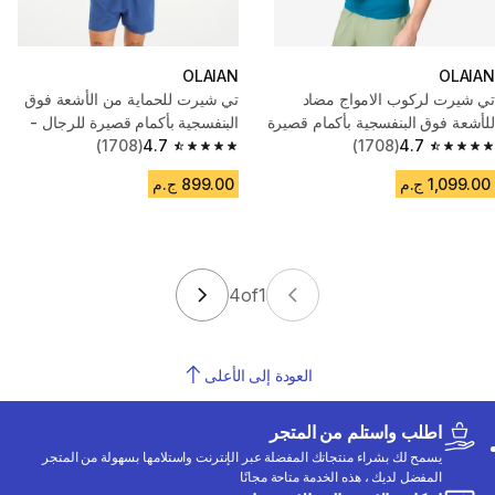
OLAIAN
OLAIAN
تي شيرت لركوب الامواج مضاد
تي شيرت للحماية من الأشعة فوق
للأشعة فوق البنفسجية بأكمام قصيرة
البنفسجية بأكمام قصيرة للرجال -
للرجال - أزرق
4.7
(1708)
أحمر
4.7
(1708)
4.7 out of 5 stars from 1708 reviews
4.7 out of 5 stars from 1708 reviews
1,099.00 ج.م
899.00 ج.م
4
of
1
العودة إلى الأعلى
اطلب واستلم من المتجر
يسمح لك بشراء منتجاتك المفضلة عبر الإنترنت واستلامها بسهولة من المتجر
المفضل لديك ، هذه الخدمة متاحة مجانًا