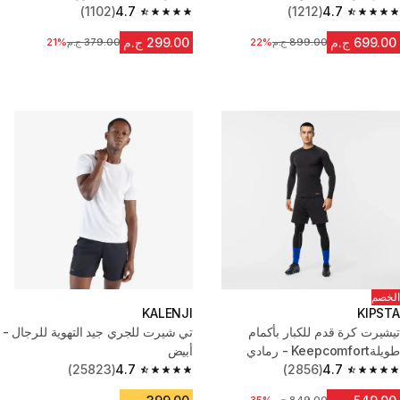
(1102)
4.7
(1212)
4.7
4.7 out of 5 stars from 1102 reviews
4.7 out of 5 stars from 1212 reviews
699.00 ج.م
299.00 ج.م
899.00 ج.م
السعر قبل التخفيض
22%
379.00 ج.م
21%
السعر قبل التخفيض
الخصم
KALENJI
KIPSTA
تيشيرت كرة قدم للكبار بأكمام
تي شيرت للجري جيد التهوية للرجال -
طويلةKeepcomfort - رمادي
أبيض
(25823)
4.7
(2856)
4.7
4.7 out of 5 stars from 25823 reviews
4.7 out of 5 stars from 2856 reviews