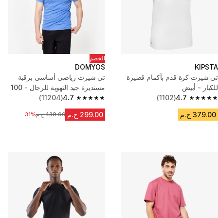
الخصم
DOMYOS
KIPSTA
تي شيرت كرة قدم بأكمام قصيرة
تي شيرت رياضي أساسي برقبة
للكبار - أبيض
مستديرة جيد التهوية للرجال - 100
4.7
(1102)
أزرق
4.7
(11204)
4.7 out of 5 stars from 11204 reviews
4.7 out of 5 stars from 1102 reviews
379.00 ج.م
299.00 ج.م
439.00 ج.م
31%
السعر قبل التخفيض