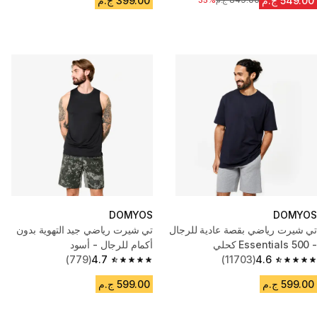
549.00 ج.م
399.00 ج.م
849.00 ج.م
السعر قبل التخفيض
35%
DOMYOS
DOMYOS
تي شيرت رياضي بقصة عادية للرجال
تي شيرت رياضي جيد التهوية بدون
- 500 Essentials كحلي
أكمام للرجال - أسود
(779)
4.7
(11703)
4.6
4.7 out of 5 stars from 779 reviews
4.6 out of 5 stars from 11703 reviews
599.00 ج.م
599.00 ج.م