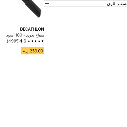
سب اللون
DECATHLON
منفاخ يدوي - 100 أسود
(4985)
4.6
4.6 out of 5 stars from 4985 reviews
259.00 ج.م