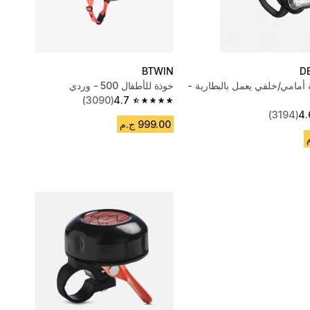
BTWIN
D
أمامي/خلفي يعمل بالبطارية -
خوذة للأطفال 500 - وردي
(3090)
4.7
4.7 out of 5 stars from 3090 reviews
(3194)
4.
999.00 ج.م