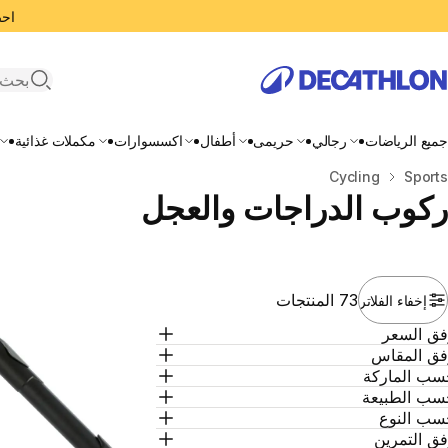
احصل
search
جميع الرياضات
رجالي
حريمى
أطفال
اكسسوارات
مكملات غذائية
المنزل
Sports
Cycling
ركوب الدراجات والعجل
73 المنتجات
إخفاء الفلاتر
فق السعر
فق المقاس
سب الماركة
سب الطبيعة
سب النوع
ق التمرين