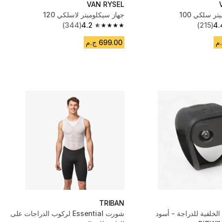
VAN RYSEL
ر سلكي 100
جهاز سيكلوميتر لاسلكي 120
(344)
4.2
(215)
4.
4.2 out of 5 stars from 344 reviews
699.00 ج.م
TRIBAN
الخلفية للدراجة - أسود
شورت Essential لركوب الدراجات على