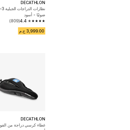
DECATHLON
ضوئيًا - أسود
(809)
4.4
4.4 out of 5 stars from 809 reviews
3,999.00 ج.م
DECATHLON