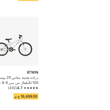
BTWIN
100 للأطفال من سن 6-9 سنوات
(492)
4.7
4.7 out of 5 stars from 492 reviews
16,499.00 ج.م