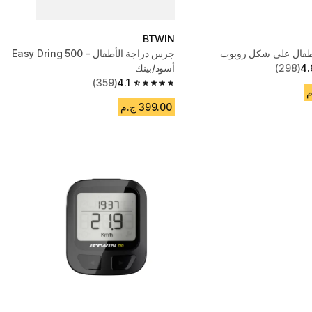
BTWIN
اطفال على شكل روبوت
جرس دراجة الأطفال - Easy Dring 500
4.
(298)
أسود/بينك
(359)
4.1
4.1 out of 5 stars from 359 reviews
399.00 ج.م