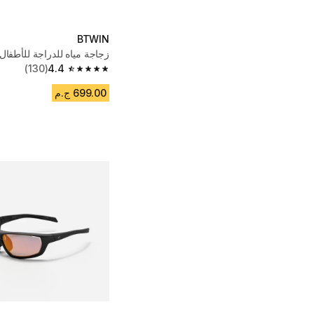
BTWIN
زجاجة مياه للدراجة للأطفال
(130)
4.4
4.4 out of 5 stars from 130 reviews
699.00 ج.م