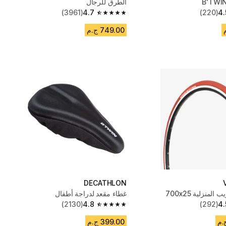
B'TWIN
الطرق للرجال
(3961)
4.7
(220)
4.
4.7 out of 5 stars from 3961 reviews
749.00 ج.م
DECATHLON
لمنزلية 700x25
غطاء مقعد لدراجة أطفال
(2130)
4.8
(292)
4.
4.8 out of 5 stars from 2130 reviews
399.00 ج.م