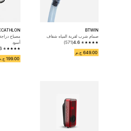
ECATHLON
BTWIN
صمام شرب لقربة المياه شفاف
مصباح دراجة 
4.6
(571)
أسود
4.6 out of 5 stars from 571 reviews
6
4.6 out of 5 stars from 3194 reviews
649.00 ج.م
199.00 ج.م