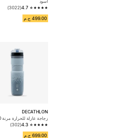
أسود
(3022)
4.7
4.7 out of 5 stars from 3022 reviews
499.00 ج.م
DECATHLON
زجاجة عازلة للحرارة مرنة 600 مل - أزرق
(302)
4.3
4.3 out of 5 stars from 302 reviews
699.00 ج.م