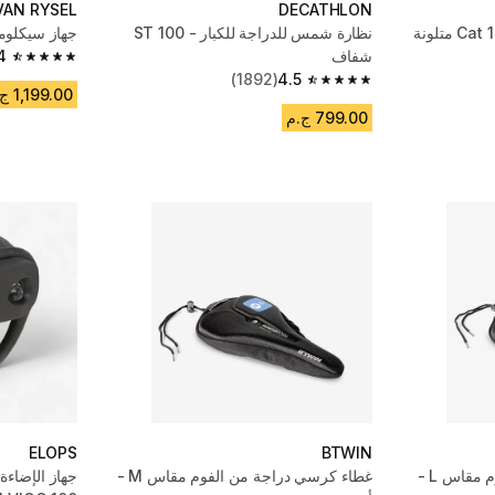
VAN RYSEL
DECATHLON
نظارات الدراجات الجبلية Cat 1-3 متلونة
نظارة شمس للدراجة للكبار - ST 100
جهاز سيكلوميت
شفاف
4
4.4 out of 5 stars from 215 reviews
(1892)
4.5
4.5 out of 5 stars from 1892 reviews
1,199.00 ج.م
799.00 ج.م
ELOPS
BTWIN
غطاء كرسي دراجة من الفوم مقاس L -
غطاء كرسي دراجة من الفوم مقاس M -
جهاز الإضاءة 