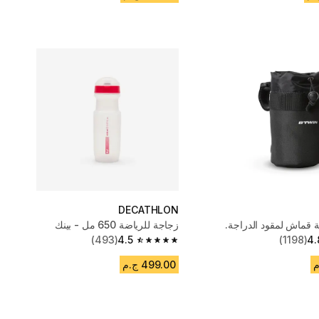
DECATHLON
 قماش لمقود الدراجة.
زجاجة للرياضة 650 مل - بينك
(493)
4.5
(1198)
4.
4.5 out of 5 stars from 493 reviews
499.00 ج.م