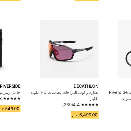
RIVERSIDE
DECATHLON
دراجة هجينة مقاس 20 بوصة Riverside
نظارة ركوب الدراجات بعدسات HD ملونة
حامل زمزمية
للكبار
8
4.8 out of 5 stars from 1198 reviews
(280)
4.4
4.4 out of 5 stars from 280 reviews
549.00 ج.م
6,499.00 ج.م