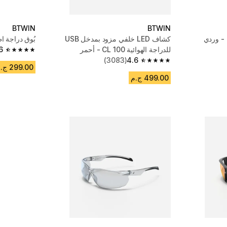
BTWIN
BTWIN
 - وردي
كشاف LED خلفي مزود بمدخل USB
بُوق دراجة 
للدراجة الهوائية CL 100 - أحمر
6
4.6 out of 5 stars from 298 reviews
(3083)
4.6
4.6 out of 5 stars from 3083 reviews
299.00 ج.م
499.00 ج.م