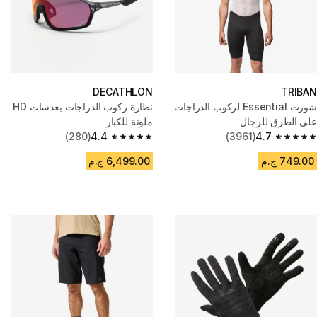
DECATHLON
TRIBAN
شورت Essential لركوب الدراجات
نظارة ركوب الدراجات بعدسات HD
على الطرق للرجال
ملونة للكبار
(280)
4.4
(3961)
4.7
4.4 out of 5 stars from 280 reviews
4.7 out of 5 stars from 3961 reviews
749.00 ج.م
6,499.00 ج.م