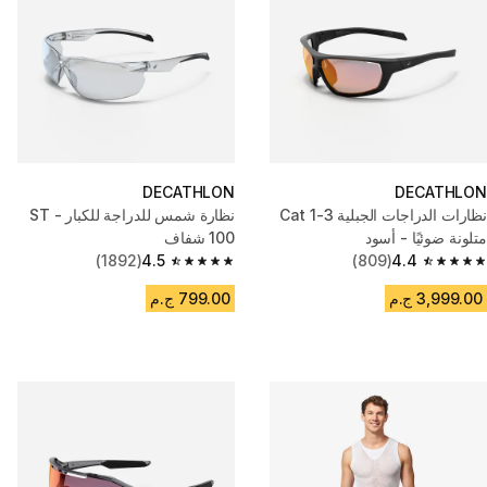
DECATHLON
DECATHLON
نظارات الدراجات الجبلية Cat 1-3
نظارة شمس للدراجة للكبار - ST
متلونة ضوئيًا - أسود
100 شفاف
(1892)
4.5
(809)
4.4
4.5 out of 5 stars from 1892 reviews
4.4 out of 5 stars from 809 reviews
3,999.00 ج.م
799.00 ج.م