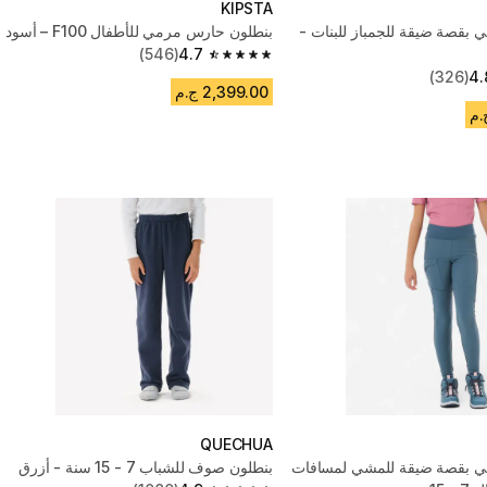
KIPSTA
 بقصة ضيقة للجمباز للبنات -
بنطلون حارس مرمي للأطفال F100 – أسود
(546)
4.7
4.7 out of 5 stars from 546 reviews
(326)
4.
2,399.00 ج.م
QUECHUA
ي بقصة ضيقة للمشي لمسافات
بنطلون صوف للشباب 7 - 15 سنة - أزرق