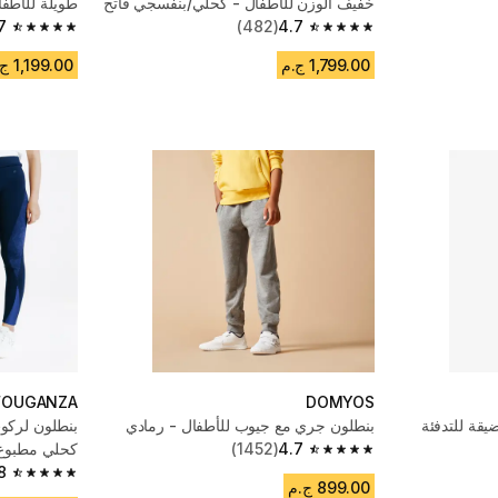
خفيف الوزن للأطفال - كحلي/بنفسجي فاتح
طويلة للأطفال 7 - 15
7
(482)
4.7
4.7 out of 5 stars from 98 reviews
4.7 out of 5 stars from 482 reviews
1,799.00 ج.م
1,199.00 ج.م
FOUGANZA
DOMYOS
قة للتدفئة
بنطلون جري مع جيوب للأطفال - رمادي
بنطلون لركو
4.7
(1452)
كحلي مطبوع
4.7 out of 5 stars from 1452 reviews
8
4.8 out of 5 stars from 309 reviews
899.00 ج.م