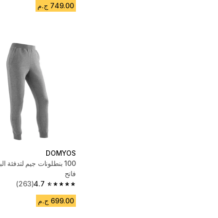
749.00 ج.م
DOMYOS
100 بنطلونات جيم لتدفئة ا
فاتح
(263)
4.7
4.7 out of 5 stars from 263 reviews
699.00 ج.م