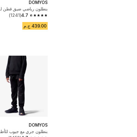
DOMYOS
بنطلون رياضي ضيق قطن للب
(1241)
4.7
4.7 out of 5 stars from 1241 reviews
439.00 ج.م
DOMYOS
بنطلون جري مع جيوب للأطف