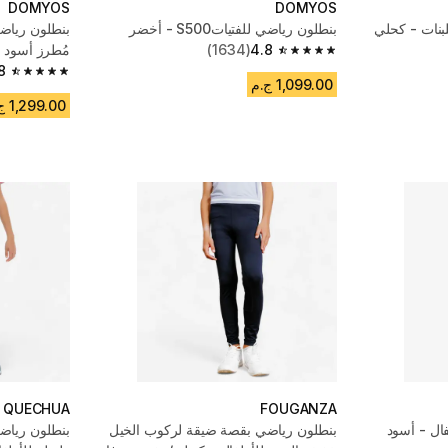
DOMYOS
DOMYOS
نات - كحلي
بنطلون رياضي للفتياتS500 - أخضر
بنطلون رياضي
4.8
(1634)
مُطرز أسود
4.8 out of 5 stars from 1634 reviews
8
4.8 out of 5 stars from 326 reviews
1,099.00 ج.م
1,299.00 ج.م
QUECHUA
FOUGANZA
ال - أسود
بنطلون رياضي بقصة ضيقة لركوب الخيل
بنطلون رياض