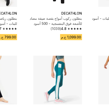
ECATHLON
DECATHLON
نات - أسود
بنطلون ركوب أمواج بقصة ضيقة مضاد
بنطلون رياضي
للأشعة فوق البنفسجية - 500 أسود
للبنات - أسو
7
(1039)
4.8
4.7 out of 5 stars from 461 reviews
4.8 out of 5 stars from 1039 reviews
1,099.00 ج.م
799.00 ج.م