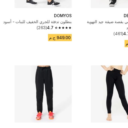
DOMYOS
D
 بقصة ضيقة جيد التهوية
بنطلون تدفئة للجري الخفيف للبنات - أسود
د
4.7
(263)
4.7 out of 5 stars from 263 reviews
(461)
4.
949.00 ج.م