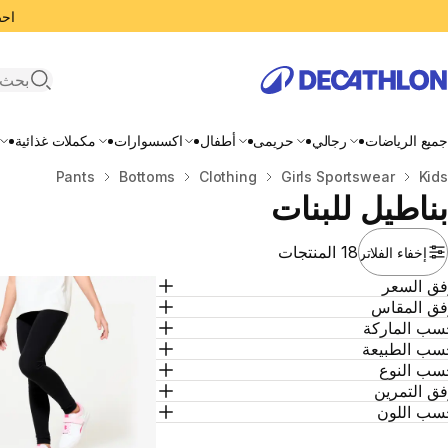
احصل
search
جميع الرياضات
رجالي
حريمى
أطفال
اكسسوارات
مكملات غذائية
Kids
المنزل
Girls Sportswear
Clothing
Bottoms
Pants
بناطيل للبنات
18 المنتجات
إخفاء الفلاتر
فق السعر
فق المقاس
سب الماركة
سب الطبيعة
سب النوع
ق التمرين
سب اللون