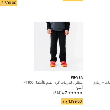
2,699.00 ج.م
KIPSTA
لبنات - رمادي
بنطلون لتدريبات كرة القدم للأطفال T100-
أسود
(514)
4.7
4.7 out of 5 stars from 514 reviews
1,199.00 ج.م