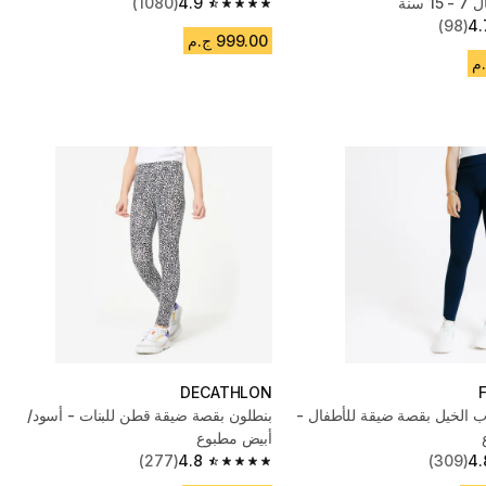
 سنة
4.9
(1080)
4.9 out of 5 stars from 1080 reviews
(98)
4.
999.00 ج.م
DECATHLON
ب الخيل بقصة ضيقة للأطفال -
بنطلون بقصة ضيقة قطن للبنات - أسود/
أبيض مطبوع
(277)
4.8
(309)
4.
4.8 out of 5 stars from 277 reviews