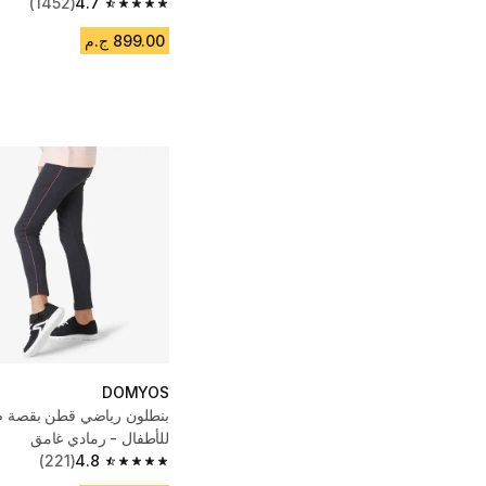
(1452)
4.7
4.7 out of 5 stars from 1452 reviews
899.00 ج.م
DOMYOS
بنطلون رياضي قطن بقصة ضي
للأطفال - رمادي غامق
(221)
4.8
4.8 out of 5 stars from 221 reviews