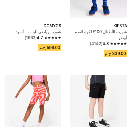
DOMYOS
KIPSTA
شورت الأطفال F100 لكرة القدم -
شورت رياضي للبنات - أسود
أبيض
4.7
(1663)
4.7 out of 5 stars from 1663 reviews
(4142)
4.8
4.8 out of 5 stars from 4142 reviews
599.00 ج.م
339.00 ج.م