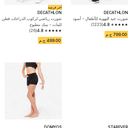
آخر فرصة
DECATHLON
DECATHLON
شورت جيد التهوية للأطفال - أسود
شورت رياضي لركوب الدراجات قطن
4.8
(1223)
للبنات - بينك مطبوع
4.8 out of 5 stars from 1223 reviews
(26)
4.8
4.8 out of 5 stars from 26 reviews
799.00 ج.م
499.00 ج.م
DOMYOS
STAREVER