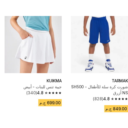
KUIKMA
TARMAK
شورت كرة سلة للأطفال - SH500
جيبة تنس للبنات - أبيض
NS أزرق
4.8
(340)
4.8 out of 5 stars from 340 reviews
(828)
4.8
4.8 out of 5 stars from 828 reviews
699.00 ج.م
849.00 ج.م