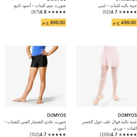
جيبة باليه للبنات - لبني
شورت جيم للبنات - أسود لامع
(87)
4.8
(52)
4.7
4.8 out of 5 stars from 87 reviews
4.7 out of 5 stars from 52 reviews
499.00 ج.م
899.00 ج.م
DOMYOS
DOMYOS
جيبه باليه فوال تلف حول الخصر
شورت عادي للجمباز الفني للفتيات -
للبنات - وردي
أسود
(152)
4.7
(265)
4.7