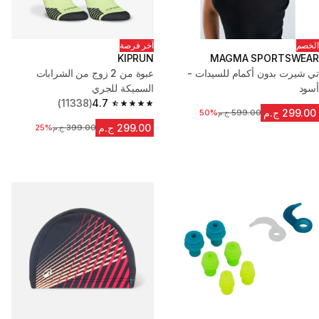
الخصم
آخر فرصة
KIPRUN
MAGMA SPORTSWEAR
تي شيرت بدون أكمام للسيدات -
عبوة من 2 زوج من الشرابات
أسود
السميكة للجري
(11338)
4.7
4.7 out of 5 stars from 11338 reviews
299.00 ج.م
599.00 ج.م
السعر قبل التخفيض
50%
299.00 ج.م
399.00 ج.م
السعر قبل التخفيض
25%