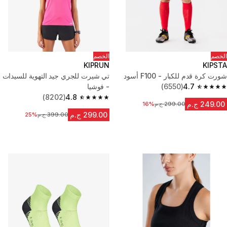
الخصم
الخصم
KIPRUN
KIPSTA
شورت كرة قدم للكبار - F100 أسود
تي شيرت للجري جيد التهوية للسيدات
4.7
(6550)
- فوشيا
4.7 out of 5 stars from 6550 reviews
(8202)
4.8
4.8 out of 5 stars from 8202 reviews
249.00 ج.م
299.00 ج.م
16%
السعر قبل التخفيض
299.00 ج.م
399.00 ج.م
السعر قبل التخفيض
25%