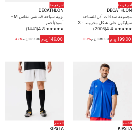
آخر فرصة
آخر فرصة
DECATHLON
DECATHLON
مجموعة سدادات أذن للسباحة
بونيه سباحة قماشي مقاس M -
سيليكون على شكل مخروط - 3
أسود/أحمر
مقاسات
4.4
(2905)
4.8
(1441)
4.8 out of 5 stars from 1441 reviews
4.4 out of 5 stars from 2905 reviews
199.00 ج.م
149.00 ج.م
399.00 ج.م
السعر قبل التخفيض
50%
259.00 ج.م
السعر قبل التخفيض
42%
الخصم
الخصم
KIPSTA
KIPSTA