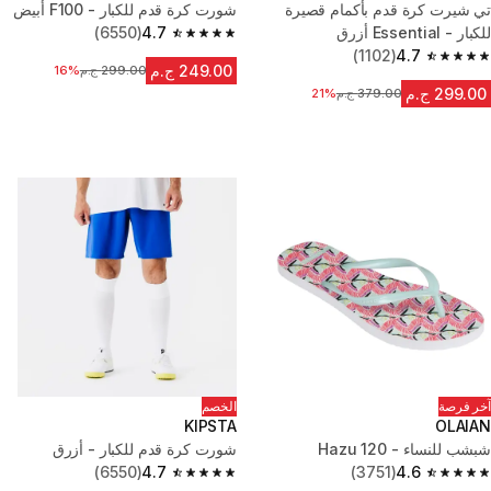
تي شيرت كرة قدم بأكمام قصيرة
شورت كرة قدم للكبار - F100 أبيض
للكبار - Essential أزرق
4.7
(6550)
4.7 out of 5 stars from 6550 reviews
(1102)
4.7
4.7 out of 5 stars from 1102 reviews
249.00 ج.م
299.00 ج.م
16%
السعر قبل التخفيض
299.00 ج.م
379.00 ج.م
21%
السعر قبل التخفيض
آخر فرصة
الخصم
KIPSTA
OLAIAN
شبشب للنساء - 120 Hazu
شورت كرة قدم للكبار - أزرق
(6550)
4.7
(3751)
4.6
4.7 out of 5 stars from 6550 reviews
4.6 out of 5 stars from 3751 reviews