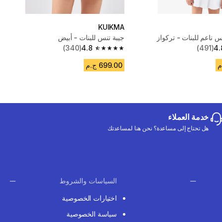
KUIKMA
ناعم للبنات - تركواز
جيبة تنس للبنات - أبيض
(340)
4.8
(491)
4.
4.8 out of 5 stars from 340 reviews
699.00 ج.م
خدمة العملاء
هل تحتاج إلى مساعدة؟ نحن هنا لمساعدتك
السياسات والشروط
اختيارات الخصوصية
سياسة الخصوصية