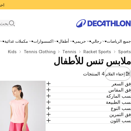
احصل
search
جميع الرياضات
رجالي
حريمى
أطفال
اكسسوارات
مكملات غذائية
المنزل
Sports
Racket Sports
Tennis
Tennis Clothing
Kids
ملابس تنس للأطفال
4 المنتجات
إخفاء الفلاتر
فق السعر
فق المقاس
سب الماركة
سب الطبيعة
سب النوع
ق التمرين
سب اللون