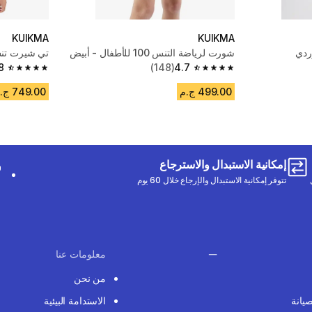
KUIKMA
KUIKMA
ردي
شورت لرياضة التنس 100 للأطفال - أبيض
تي شيرت تنس 
8
(148)
4.7
4.8 out of 5 stars from 491 reviews
4.7 out of 5 stars from 148 reviews
499.00 ج.م
749.00 ج.م
إمكانية الاستبدال والاسترجاع
تتوفر إمكانية الاستبدال والإرجاع خلال 60 يوم
معلومات عنا
من نحن
صيانة
الاستدامة البيئية