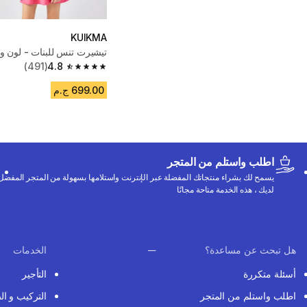
KUIKMA
تيشيرت تنس للبنات - لون و
(491)
4.8
4.8 out of 5 stars from 491 reviews
699.00 ج.م
اطلب واستلم من المتجر
يسمح لك بشراء منتجاتك المفضلة عبر الإنترنت واستلامها بسهولة من المتجر المفضل
لديك ، هذه الخدمة متاحة مجانًا
هل تبحث عن مساعدة؟
الخدمات
أسئلة متكررة
التأجير
اطلب واستلم من المتجر
التركيب و ال