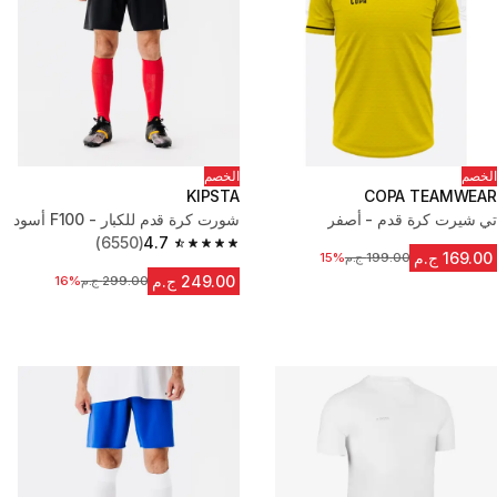
الخصم
الخصم
KIPSTA
COPA TEAMWEAR
تي شيرت كرة قدم - أصفر
شورت كرة قدم للكبار - F100 أسود
(6550)
4.7
4.7 out of 5 stars from 6550 reviews
169.00 ج.م
199.00 ج.م
15%
السعر قبل التخفيض
249.00 ج.م
299.00 ج.م
16%
السعر قبل التخفيض