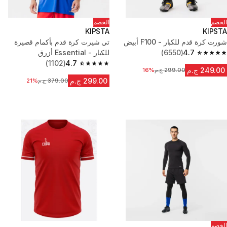
الخصم
الخصم
KIPSTA
KIPSTA
شورت كرة قدم للكبار - F100 أبيض
تي شيرت كرة قدم بأكمام قصيرة
4.7
(6550)
للكبار - Essential أزرق
4.7 out of 5 stars from 6550 reviews
(1102)
4.7
4.7 out of 5 stars from 1102 reviews
249.00 ج.م
299.00 ج.م
16%
السعر قبل التخفيض
299.00 ج.م
379.00 ج.م
21%
السعر قبل التخفيض
الخصم