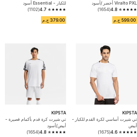
Viralto PXL أخضر /أسود
للكبار - Essential أسود
(1102)
4.7
(1654)
4.8
4.7 out of 5 stars from 1102 reviews
4.8 out of 5 stars from 1654 reviews
599.00 ج.م
379.00 ج.م
KIPSTA
KIPSTA
تي شيرت أساسي لكرة القدم للكبار -
تي شيرت كرة قدم بأكمام قصيرة -
أبيض
أبيض/أسود
(1654)
4.8
(1675)
4.6
4.8 out of 5 stars from 1654 reviews
4.6 out of 5 stars from 1675 reviews