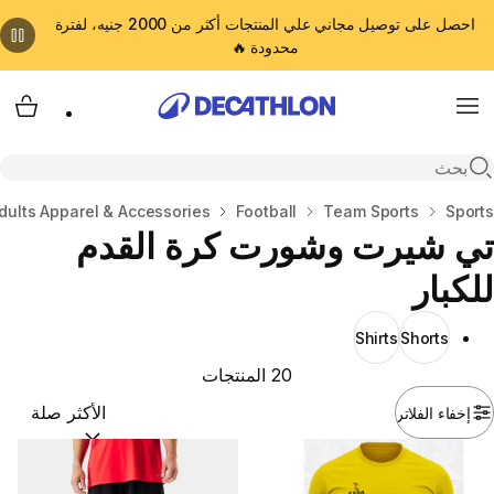
احصل على توصيل مجاني علي المنتجات أكثر من 2000 جنيه، لفترة
محدودة 🔥
cart
Menu
Open search
المنزل
Sports
Team Sports
Football
dults Apparel & Accessories
تي شيرت وشورت كرة القدم
للكبار
Shirts
Shorts
20 المنتجات
إخفاء الفلاتر
ترتيب حسب:
(optional)