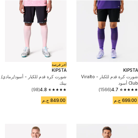
آخر فرصة
KIPSTA
KIPSTA
شورت كرة قدم للكبار - Viralto
شورت كرة قدم للكبار - أسود/رمادي/
Club أسود
بينك
(98)
4.8
(1566)
4.7
4.8 out of 5 stars from 98 reviews
4.7 out of 5 stars from 1566 reviews
699.00 ج.م
849.00 ج.م