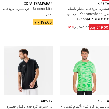
COPA TEAMWEAR
KIPSTA
تيشيرت كرة قدم للكبار بأكمام
Second Life - تي شيرت كرة قدم -
طويلةKeepcomfort - رمادي
أحمر
(2856)
4.7
4.7 out of 5 stars from 2856 reviews
199.00 ج.م
549.00 ج.م
849.00 ج.م
السعر قبل التخفيض
35%
KIPSTA
KIPSTA
تي شيرت كرة قدم بأكمام قصيرة -
تي شيرت كرة قدم بأكمام قصيرة