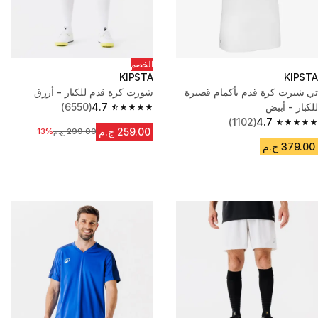
الخصم
KIPSTA
KIPSTA
تي شيرت كرة قدم بأكمام قصيرة
شورت كرة قدم للكبار - أزرق
للكبار - أبيض
4.7
(6550)
4.7 out of 5 stars from 6550 reviews
(1102)
4.7
4.7 out of 5 stars from 1102 reviews
259.00 ج.م
299.00 ج.م
13%
السعر قبل التخفيض
379.00 ج.م