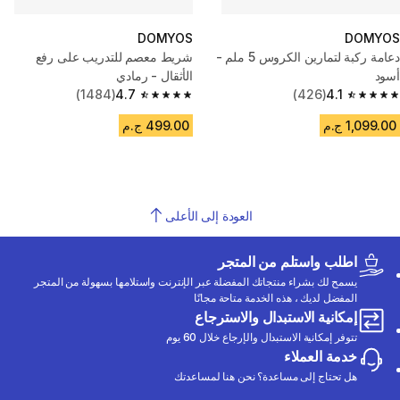
DOMYOS
DOMYOS
دعامة ركبة لتمارين الكروس 5 ملم -
شريط معصم للتدريب على رفع
أسود
الأثقال - رمادي
(1484)
4.7
(426)
4.1
4.7 out of 5 stars from 1484 reviews
4.1 out of 5 stars from 426 reviews
1,099.00 ج.م
499.00 ج.م
العودة إلى الأعلى
اطلب واستلم من المتجر
يسمح لك بشراء منتجاتك المفضلة عبر الإنترنت واستلامها بسهولة من المتجر
المفضل لديك ، هذه الخدمة متاحة مجانًا
إمكانية الاستبدال والاسترجاع
تتوفر إمكانية الاستبدال والإرجاع خلال 60 يوم
خدمة العملاء
هل تحتاج إلى مساعدة؟ نحن هنا لمساعدتك