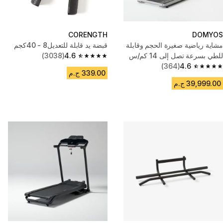
CORENGTH
DOMYOS
مشاية رياضية صغيرة الحجم وقابلة
قبضة يد قابلة للتعديل8 - 40كجم
للطي بسرعة تصل إلى 14 كم/س
4.6
(3038)
4.6 out of 5 stars from 3038 reviews
(364)
4.6
4.6 out of 5 stars from 364 reviews
339.00 ج.م
39,999.00 ج.م