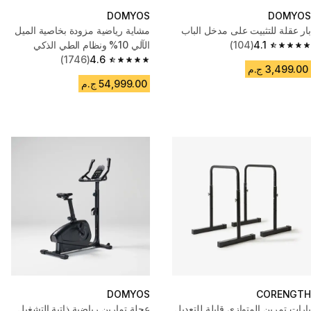
DOMYOS
DOMYOS
بار عقلة للتثبيت على مدخل الباب
مشاية رياضية مزودة بخاصية الميل
4.1
(104)
الآلي 10% ونظام الطي الذكي
4.1 out of 5 stars from 104 reviews
(1746)
4.6
4.6 out of 5 stars from 1746 reviews
3,499.00 ج.م
54,999.00 ج.م
DOMYOS
CORENGTH
بارات تمرين المتوازي قابلة للتعديل
عجلة تمارين رياضية ذاتية التشغيل