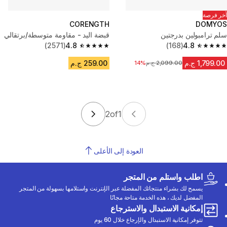
آخر فرصة
CORENGTH
DOMYOS
سلم ترامبولين بدرجتين
قبضة اليد - مقاومة متوسطة/برتقالي
(2571)
4.8
(168)
4.8
4.8 out of 5 stars from 2571 reviews
4.8 out of 5 stars from 168 reviews
1,799.00 ج.م
259.00 ج.م
2,099.00 ج.م
السعر قبل التخفيض
14%
2
of
1
العودة إلى الأعلى
اطلب واستلم من المتجر
يسمح لك بشراء منتجاتك المفضلة عبر الإنترنت واستلامها بسهولة من المتجر
المفضل لديك ، هذه الخدمة متاحة مجانًا
إمكانية الاستبدال والاسترجاع
تتوفر إمكانية الاستبدال والإرجاع خلال 60 يوم