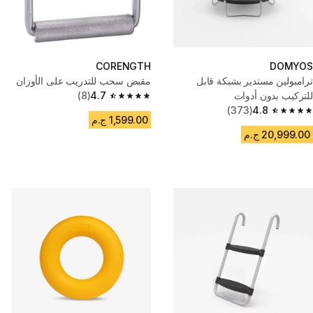
CORENGTH
DOMYOS
ترامبولين مستدير بشبكة قابل
مقبض سحب للتدريب على الأوزان
للتركيب بدون أدوات
4.7
(8)
4.7 out of 5 stars from 8 reviews
(373)
4.8
4.8 out of 5 stars from 373 reviews
1,599.00 ج.م
20,999.00 ج.م