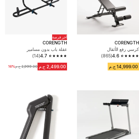
آخر فرصة
CORENGTH
CORENGTH
كرسي رفع الأثقال
عقلة باب بدون مسامير
(14)
4.7
(865)
4.6
4.7 out of 5 stars from 14 reviews
4.6 out of 5 stars from 865 reviews
14,999.00 ج.م
2,499.00 ج.م
2,999.00 ج.م
السعر قبل التخفيض
16%