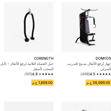
CORENGTH
DOMYOS
جهاز لرفع الأثقال مدمج للتدريب
حبل العضلة الثلاثية لرفع الأثقال - كابل
المنزلي
السحب لأسفل
(101)
4.8
(498)
4.5
4.8 out of 5 stars from 101 reviews
4.5 out of 5 stars from 498 reviews
39,999.00 ج.م
1,899.00 ج.م