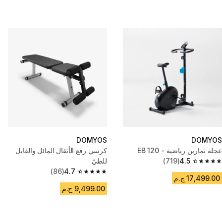
DOMYOS
DOMYOS
عجلة تمارين رياضية - EB 120
كرسي رفع الأثقال المائل والقابل
4.5
(719)
للطيّ
4.5 out of 5 stars from 719 reviews
(86)
4.7
4.7 out of 5 stars from 86 reviews
17,499.00 ج.م
9,499.00 ج.م