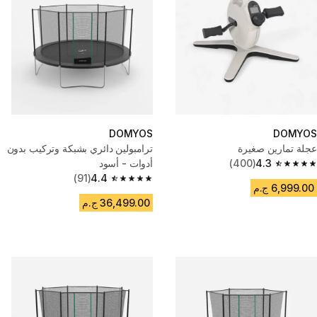
DOMYOS
DOMYOS
عجلة تمارين صغيرة
ترامبولين دائري بشبكة وتركيب بدون
4.3
(400)
أدوات - أسود
4.3 out of 5 stars from 400 reviews
(91)
4.4
4.4 out of 5 stars from 91 reviews
6,999.00 ج.م
36,499.00 ج.م