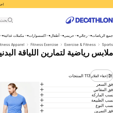
احصل
search
جميع الرياضات
رجالي
حريمى
أطفال
اكسسوارات
مكملات غذائية
المنزل
Sports
Exercise & Fitness
Fitness Exercise
itness Apparel
ملابس رياضية لتمارين اللياقة البدني
113 المنتجات
إخفاء الفلاتر
فق السعر
فق المقاس
سب الماركة
سب الطبيعة
سب النوع
ق التمرين