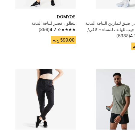
DOMYOS
 ضيق لتمارين اللياقة البدنية
بنطلون قصير للياقة البدنية
 جيب للهاتف للنساء - كاكي/
4.7
(898)
4.7 out of 5 stars from 898 reviews
(6388)
4.
599.00 ج.م