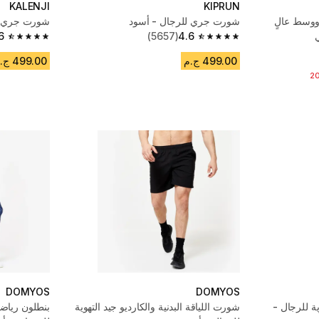
KALENJI
KIPRUN
ووسط عالٍ
شورت جري للرجال - أسود
شورت جري جيد ا
ي
4.6
(5657)
6
4.6 out of 5 stars from 2176 reviews
4.6 out of 5 stars from 5657 reviews
499.00 ج.م
499.00 ج.م
يض
2
DOMYOS
DOMYOS
جيد التهوية للرجال -
شورت اللياقة البدنية والكارديو جيد التهوية
بنطلون رياض