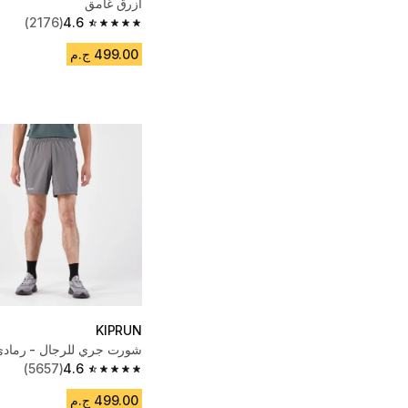
أزرق غامق
(2176)
4.6
4.6 out of 5 stars from 2176 reviews
499.00 ج.م
KIPRUN
شورت جري للرجال - رمادي
(5657)
4.6
4.6 out of 5 stars from 5657 reviews
499.00 ج.م