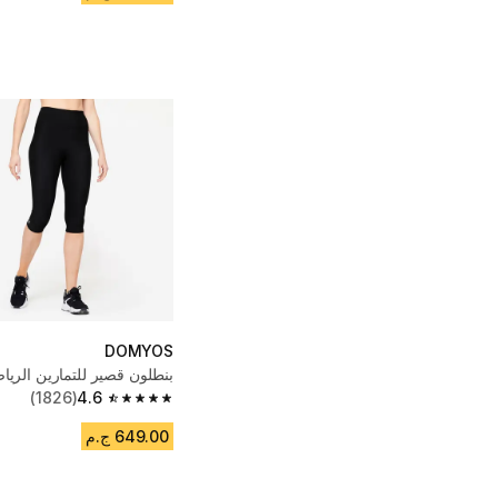
DOMYOS
بنطلون قصير للتمارين الريا
(1826)
4.6
4.6 out of 5 stars from 1826 reviews
649.00 ج.م