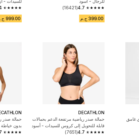
للرجال - أسود
للسيدات - أز
4
(16421)
4.7
4.4 out of 5 stars from 671 reviews
4.7 out of 5 stars from 16421 reviews
399.00 ج.م
999.00 ج.م
ECATHLON
DECATHLON
 غامق
حمالة صدر رياضية مرتفعة الدعم بحمالات
حمالة صدر ر
قابلة للتحويل إلى كروس للسيدات - أسود
بدون خياطة 
7
(7651)
4.7
4.7 out of 5 stars from 387 reviews
4.7 out of 5 stars from 7651 reviews