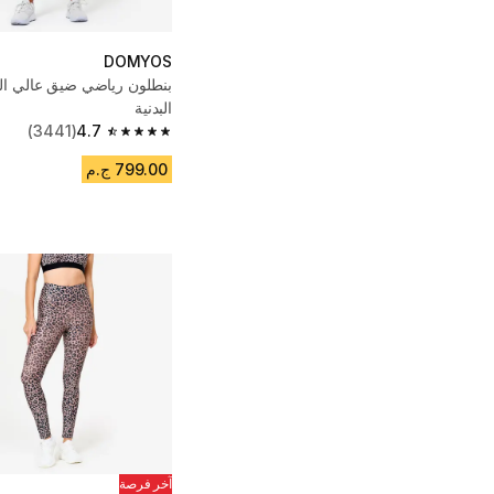
DOMYOS
بنطلون رياضي ضيق عالي الخ
البدنية
(3441)
4.7
4.7 out of 5 stars from 3441 reviews
799.00 ج.م
آخر فرصة