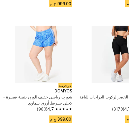
999.00 ج.م
آخر فرصة
DOMYOS
لخصر لركوب الدراجات للياقة
شورت رياضي خفيف الوزن بقصة قصيرة -
كحلي بشريط أزرق سماوي
(980)
4.7
(3178)
4.
4.7 out of 5 stars from 980 reviews
399.00 ج.م