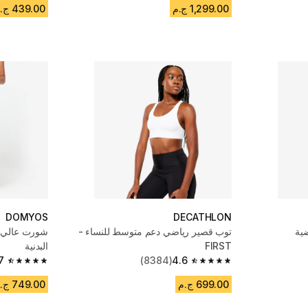
1,299.00 ج.م
439.00 ج.م
DOMYOS
DECATHLON
ضية
توب قصير رياضي دعم متوسط للنساء -
شورت عالي ا
FIRST
البدنية
7
(8384)
4.6
4.7 out of 5 stars from 3178 reviews
4.6 out of 5 stars from 8384 reviews
699.00 ج.م
749.00 ج.م