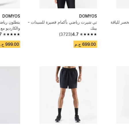
DOMYOS
DOMYOS
صر للياقة
تي شيرت رياضي بأكمام قصيرة للسيدات -
بنطلون رياضي
بينك
والكارديو مع
4.7
(3723)
أخضر
7
4.7 out of 5 stars from 6388 reviews
4.7 out of 5 stars from 3723 reviews
699.00 ج.م
999.00 ج.م