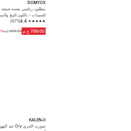
DOMYOS
بنطلون رياضي بقصة ضيقة 
للسيدات - باللون البيج والبن
(671)
4.4
4.4 out of 5 stars from 671 reviews
799.00 ج.م
999.00 ج.م
السعر قبل التخف
0%
KALENJI
شورت الجري Dry 