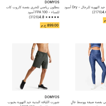
DOMYOS
لتهوية للرجال - Dry أسود
بنطلون رياضي للجري بقصة كاروت كات
4.
(2176)
للنساء - FPA 100 أسود
(3126)
4.8
4.8 out of 5 stars from 3126 reviews
899.00 ج.م
DOMYOS
ي بقصة ضيقة ووسط عالٍ
شورت اللياقة البدنية جيد التهوية بجيوب