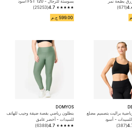
رق بطبعة نمر
بسوستة للرجال - FST 120 أسود
(25253)
4.7
(671)
4.
4.7 out of 5 stars from 25253 reviews
599.00 ج.م
DOMYOS
D
ياضية براليت بتصميم مضلع
بنطلون رياضي بقصة ضيقة وجيب للهاتف
للسيدات - أسود
للسيدات - أخضر غامق
(6388)
4.7
(387)
4.
4.7 out of 5 stars from 6388 reviews