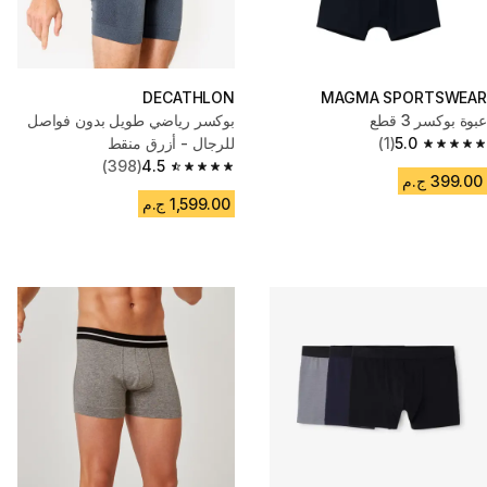
DECATHLON
MAGMA SPORTSWEAR
عبوة بوكسر 3 قطع
بوكسر رياضي طويل بدون فواصل
5.0
(1)
للرجال - أزرق منقط
5.0 out of 5 stars from 1 reviews
(398)
4.5
4.5 out of 5 stars from 398 reviews
399.00 ج.م
1,599.00 ج.م