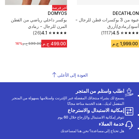
آخر فرصة
DOMYOS
DECATHLON
عبوة من 3 بوكسرات قطن للرجال -
بوكسر داخلي رياضي من القطن
أسود/رمادي/أزرق
المرن للرجال - رمادي
(26)
4.1
(1117)
4.5
4.1 out of 5 stars from 26 reviews
4.5 out of 5 stars from 1117 reviews
1,999.00 ج.م
499.00 ج.م
599.00 ج.م
16%
السعر قبل التخفيض
العودة إلى الأعلى
اطلب واستلم من المتجر
يسمح لك بشراء منتجاتك المفضلة عبر الإنترنت واستلامها بسهولة من المتجر
المفضل لديك ، هذه الخدمة متاحة مجانًا
إمكانية الاستبدال والاسترجاع
تتوفر إمكانية الاستبدال والإرجاع خلال 60 يوم
خدمة العملاء
هل تحتاج إلى مساعدة؟ نحن هنا لمساعدتك