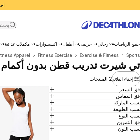
احصل
search
جميع الرياضات
رجالي
حريمى
أطفال
اكسسوارات
مكملات غذائية
المنزل
Sports
Exercise & Fitness
Fitness Exercise
itness Apparel
تي شيرت تدريب قطن بدون أكمام 
2 المنتجات
إخفاء الفلاتر
فق السعر
فق المقاس
سب الماركة
سب الطبيعة
سب النوع
ق التمرين
سب اللون