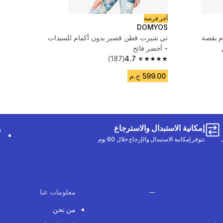
آخر فرصة
DOMYOS
م بقصة
تي شيرت قطن قصير بدون أكمام للسيدات
- أخضر فاتح
(187)
4.7
4.7 out of 5 stars from 187 reviews
599.00 ج.م
إمكانية الاستبدال والاسترجاع
تتوفر إمكانية الاستبدال والإرجاع خلال 60 يوم
معلومات عنا
من نحن