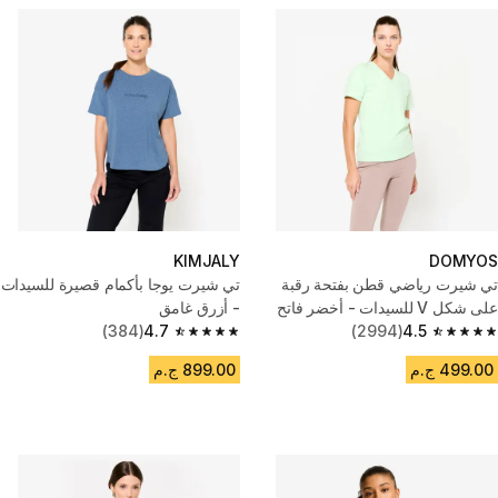
KIMJALY
DOMYOS
تي شيرت رياضي قطن بفتحة رقبة
تي شيرت يوجا بأكمام قصيرة للسيدات
على شكل V للسيدات - أخضر فاتح
- أزرق غامق
(384)
4.7
(2994)
4.5
4.7 out of 5 stars from 384 reviews
4.5 out of 5 stars from 2994 reviews
499.00 ج.م
899.00 ج.م