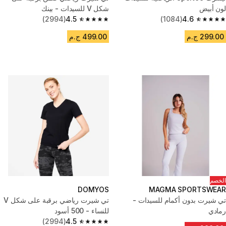
لون أبيض
شكل V للسيدات - بينك
(2994)
4.5
(1084)
4.6
4.5 out of 5 stars from 2994 reviews
4.6 out of 5 stars from 1084 reviews
299.00 ج.م
499.00 ج.م
الخصم
DOMYOS
MAGMA SPORTSWEAR
تي شيرت بدون أكمام للسيدات -
تي شيرت رياضي برقبة على شكل V
رمادي
للنساء - 500 أسود
(2994)
4.5