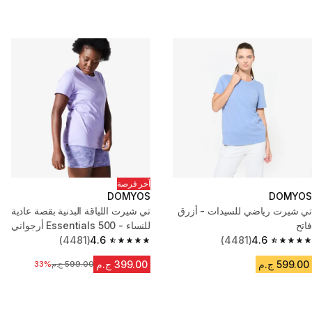
آخر فرصة
DOMYOS
DOMYOS
تي شيرت رياضي للسيدات - أزرق
تي شيرت اللياقة البدنية بقصة عادية
فاتح
للنساء - Essentials 500 أرجواني
(4481)
4.6
(4481)
4.6
4.6 out of 5 stars from 4481 reviews
4.6 out of 5 stars from 4481 reviews
599.00 ج.م
399.00 ج.م
599.00 ج.م
السعر قبل التخفيض
33%