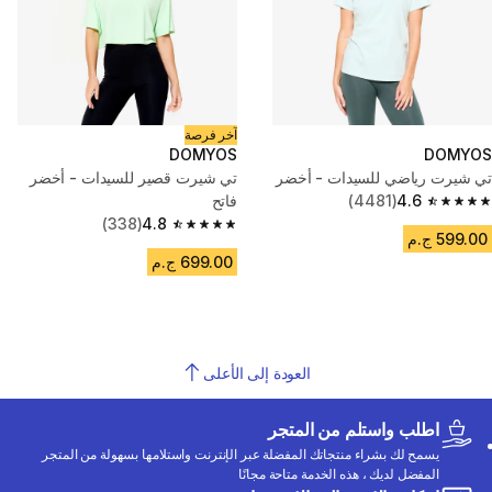
آخر فرصة
DOMYOS
DOMYOS
تي شيرت رياضي للسيدات - أخضر
تي شيرت قصير للسيدات - أخضر
4.6
(4481)
فاتح
4.6 out of 5 stars from 4481 reviews
(338)
4.8
4.8 out of 5 stars from 338 reviews
599.00 ج.م
699.00 ج.م
العودة إلى الأعلى
اطلب واستلم من المتجر
يسمح لك بشراء منتجاتك المفضلة عبر الإنترنت واستلامها بسهولة من المتجر
المفضل لديك ، هذه الخدمة متاحة مجانًا