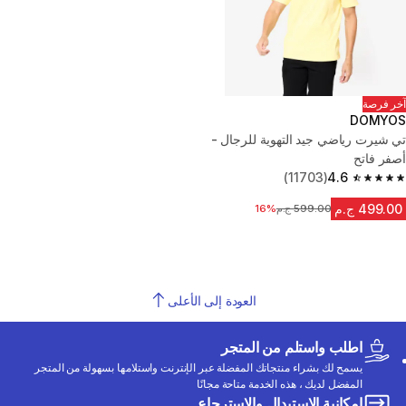
آخر فرصة
DOMYOS
تي شيرت رياضي جيد التهوية للرجال -
أصفر فاتح
(11703)
4.6
4.6 out of 5 stars from 11703 reviews
499.00 ج.م
599.00 ج.م
16%
السعر قبل التخفيض
العودة إلى الأعلى
اطلب واستلم من المتجر
يسمح لك بشراء منتجاتك المفضلة عبر الإنترنت واستلامها بسهولة من المتجر
المفضل لديك ، هذه الخدمة متاحة مجانًا
إمكانية الاستبدال والاسترجاع