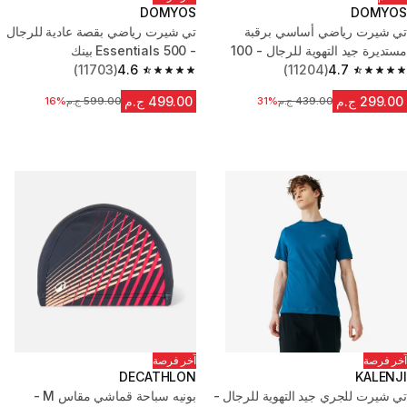
DOMYOS
DOMYOS
تي شيرت رياضي أساسي برقبة
تي شيرت رياضي بقصة عادية للرجال
مستديرة جيد التهوية للرجال - 100
- 500 Essentials بينك
أزرق
4.7
(11204)
4.6
(11703)
4.6 out of 5 stars from 11703 reviews
4.7 out of 5 stars from 11204 reviews
299.00 ج.م
499.00 ج.م
439.00 ج.م
31%
السعر قبل التخفيض
599.00 ج.م
16%
السعر قبل التخفيض
آخر فرصة
آخر فرصة
DECATHLON
KALENJI
تي شيرت للجري جيد التهوية للرجال -
بونيه سباحة قماشي مقاس M -