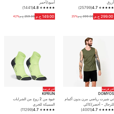
أزرق
أسود/أحمر
(1441)
4.8
(25799)
4.7
4.8 out of 5 stars from 1441 reviews
4.7 out of 5 stars from 25799 reviews
299.00 ج.م
149.00 ج.م
399.00 ج.م
السعر قبل التخفيض
25%
259.00 ج.م
السعر قبل التخفيض
42%
آخر فرصة
آخر فرصة
KIPRUN
DOMYOS
تي شيرت رياضي مرن بدون أكمام
عبوة من 2 زوج من الشرابات
للرجال - أخضر/كاكي
السميكة للجري
(11299)
4.7
(4001)
4.7
4.7 out of 5 stars from 11299 reviews
4.7 out of 5 stars from 4001 reviews