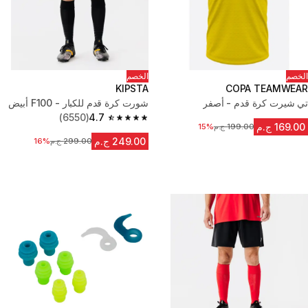
الخصم
الخصم
KIPSTA
COPA TEAMWEAR
تي شيرت كرة قدم - أصفر
شورت كرة قدم للكبار - F100 أبيض
(6550)
4.7
4.7 out of 5 stars from 6550 reviews
169.00 ج.م
199.00 ج.م
15%
السعر قبل التخفيض
249.00 ج.م
299.00 ج.م
16%
السعر قبل التخفيض