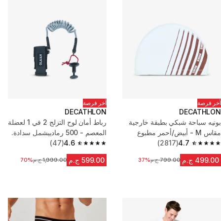
آخر فرصة
آخر فرصة
DECATHLON
DECATHLON
بونيه سباحة شبكي بطبقة خارجية
رباط أمان لوح التزلج 2 في 1 لعضلة
مقاس M - أبيض/أحمر مطبوع
المعصم - 500 رمادييشمل سدادة.
(47)
4.6
(2817)
4.7
4.6 out of 5 stars from 47 reviews
4.7 out of 5 stars from 2817 reviews
499.00 ج.م
599.00 ج.م
799.00 ج.م
السعر قبل التخفيض
37%
1,999.00 ج.م
السعر قبل التخفيض
70%