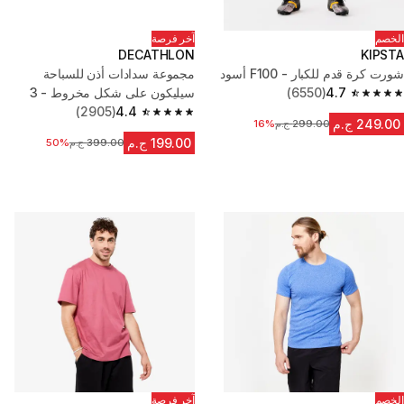
الخصم
آخر فرصة
DECATHLON
KIPSTA
شورت كرة قدم للكبار - F100 أسود
مجموعة سدادات أذن للسباحة
4.7
(6550)
سيليكون على شكل مخروط - 3
4.7 out of 5 stars from 6550 reviews
مقاسات
4.4
(2905)
4.4 out of 5 stars from 2905 reviews
249.00 ج.م
299.00 ج.م
16%
السعر قبل التخفيض
199.00 ج.م
399.00 ج.م
السعر قبل التخفيض
50%
الخصم
آخر فرصة