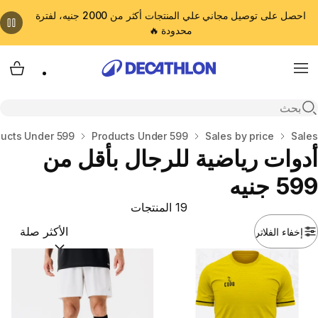
احصل على توصيل مجاني علي المنتجات أكثر من 2000 جنيه، لفترة
محدودة 🔥
cart
Menu
Open search
المنزل
Sales
Sales by price
Products Under 599
ucts Under 599
أدوات رياضية للرجال بأقل من
599 جنيه
19 المنتجات
إخفاء الفلاتر
ترتيب حسب:
(optional)