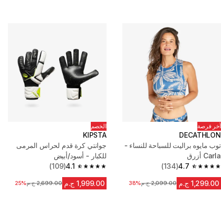
آخر فرصة
الخصم
KIPSTA
DECATHLON
توب مايوه براليت للسباحة للنساء -
جوانتي كرة قدم لحراس المرمى
Carla أزرق
للكبار - أسود/أبيض
(109)
4.1
(134)
4.7
4.1 out of 5 stars from 109 reviews
4.7 out of 5 stars from 134 reviews
1,299.00 ج.م
1,999.00 ج.م
2,099.00 ج.م
السعر قبل التخفيض
38%
2,699.00 ج.م
السعر قبل التخفيض
25%