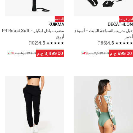
آخر فرصة
الخصم
KUIKMA
DECATHLON
حبل تدريب السباحة الثابت - أسود/
مضرب بادل للكبار - PR React Soft
أحمر
أزرق
(102)
4.6
(186)
4.6
4.6 out of 5 stars from 102 reviews
4.6 out of 5 stars from 186 reviews
999.00 ج.م
3,499.00 ج.م
2,199.00 ج.م
السعر قبل التخفيض
54%
4,599.00 ج.م
السعر قبل التخفيض
23%