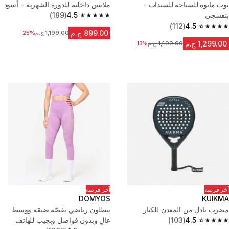
توب مايوه للسباحة للسيدات -
ملابس داخلية للدورة الشهرية - أسود
بنفسجي
4.5
(189)
4.5 out of 5 stars from 189 reviews
(112)
4.5
4.5 out of 5 stars from 112 reviews
899.00 ج.م
1,199.00 ج.م
السعر قبل التخفيض
25%
1,299.00 ج.م
1,499.00 ج.م
السعر قبل التخفيض
13%
آخر فرصة
آخر فرصة
DOMYOS
KUIKMA
مضرب بادل من المعدن للكبار
بنطلون رياضي بقصّة ضيقة ووسط
4.5
(103)
عالٍ وبدون فواصل وبجيب للهاتف
4.5 out of 5 stars from 103 reviews