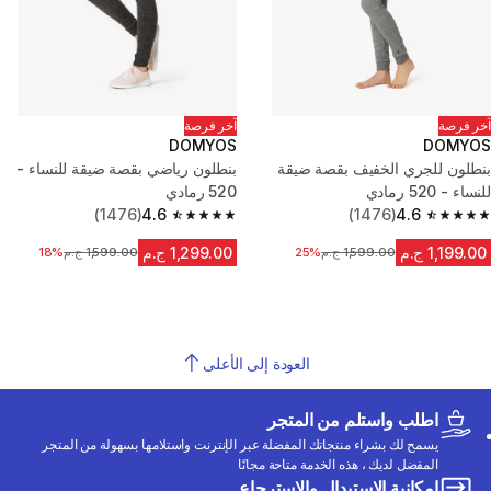
آخر فرصة
آخر فرصة
DOMYOS
DOMYOS
بنطلون للجري الخفيف بقصة ضيقة
بنطلون رياضي بقصة ضيقة للنساء -
للنساء - 520 رمادي
520 رمادي
(1476)
4.6
(1476)
4.6
4.6 out of 5 stars from 1476 reviews
4.6 out of 5 stars from 1476 reviews
1,199.00 ج.م
1,299.00 ج.م
1,599.00 ج.م
السعر قبل التخفيض
25%
1,599.00 ج.م
السعر قبل التخفيض
18%
العودة إلى الأعلى
اطلب واستلم من المتجر
يسمح لك بشراء منتجاتك المفضلة عبر الإنترنت واستلامها بسهولة من المتجر
المفضل لديك ، هذه الخدمة متاحة مجانًا
إمكانية الاستبدال والاسترجاع