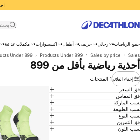
احصل
search
جميع الرياضات
رجالي
حريمى
أطفال
اكسسوارات
مكملات غذائية
المنزل
Sales
Sales by price
Products Under 899
ucts Under 899
أحذية رياضية بأقل من 899
1 المنتجات
إخفاء الفلاتر
فق السعر
فق المقاس
سب الماركة
سب الطبيعة
سب النوع
ق التمرين
سب اللون