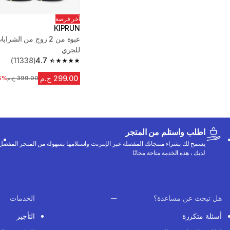
آخر فرصة
KIPRUN
عبوة من 2 زوج من الشر
للجري
(11338)
4.7
4.7 out of 5 stars from 11338 reviews
299.00 ج.م
399.00 ج.م
السعر قبل التخف
5%
اطلب واستلم من المتجر
يسمح لك بشراء منتجاتك المفضلة عبر الإنترنت واستلامها بسهولة من المتجر المفضل
لديك ، هذه الخدمة متاحة مجانًا
هل تبحث عن مساعدة؟
الخدمات
أسئلة متكررة
التأجير