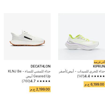
آخر فرصة
DECATHLON
KIPRUN
حذاء للجري للسيدات - أبيض/أصفر
حذاء للمشي للنساء - KLNJ Be
4.4
(141)
Geared Up أبيض
4.4 out of 5 stars from 141 reviews
(760)
4.7
4.7 out of 5 stars from 760 reviews
6,199.00 ج.م
2,199.00 ج.م