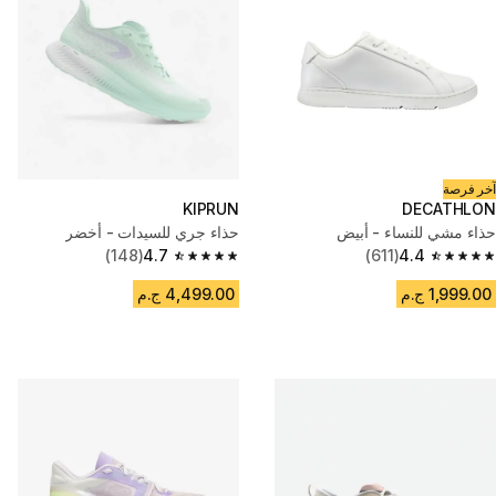
آخر فرصة
KIPRUN
DECATHLON
حذاء مشي للنساء - أبيض
حذاء جري للسيدات - أخضر
(148)
4.7
(611)
4.4
4.7 out of 5 stars from 148 reviews
4.4 out of 5 stars from 611 reviews
1,999.00 ج.م
4,499.00 ج.م