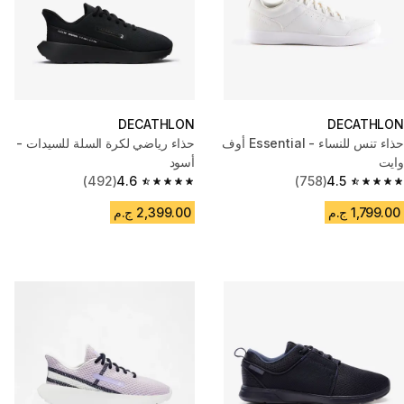
DECATHLON
DECATHLON
حذاء تنس للنساء - Essential أوف
حذاء رياضي لكرة السلة للسيدات -
وايت
أسود
(492)
4.6
(758)
4.5
4.6 out of 5 stars from 492 reviews
4.5 out of 5 stars from 758 reviews
1,799.00 ج.م
2,399.00 ج.م