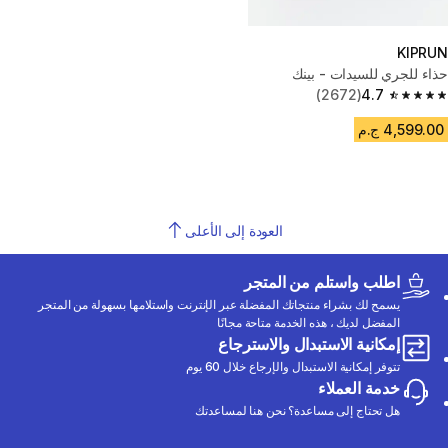
KIPRUN
حذاء للجري للسيدات - بينك
(2672)
4.7
4.7 out of 5 stars from 2672 reviews
4,599.00 ج.م
العودة إلى الأعلى
اطلب واستلم من المتجر
يسمح لك بشراء منتجاتك المفضلة عبر الإنترنت واستلامها بسهولة من المتجر
المفضل لديك ، هذه الخدمة متاحة مجانًا
إمكانية الاستبدال والاسترجاع
تتوفر إمكانية الاستبدال والإرجاع خلال 60 يوم
خدمة العملاء
هل تحتاج إلى مساعدة؟ نحن هنا لمساعدتك