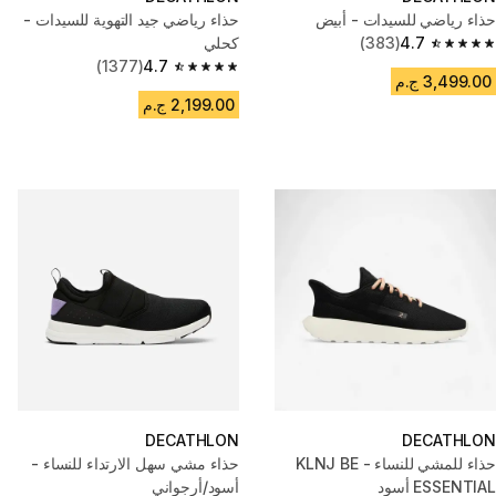
حذاء رياضي للسيدات - أبيض
حذاء رياضي جيد التهوية للسيدات -
4.7
(383)
كحلي
4.7 out of 5 stars from 383 reviews
(1377)
4.7
4.7 out of 5 stars from 1377 reviews
3,499.00 ج.م
2,199.00 ج.م
DECATHLON
DECATHLON
حذاء للمشي للنساء - KLNJ BE
حذاء مشي سهل الارتداء للنساء -
ESSENTIAL أسود
أسود/أرجواني