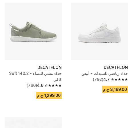
DECATHLON
DECATHLON
حذاء رياضي للسيدات - أبيض
حذاء مشي للنساء - Soft 140.2
4.7
(792)
كاكي
4.7 out of 5 stars from 792 reviews
(760)
4.6
4.6 out of 5 stars from 760 reviews
3,199.00 ج.م
1,299.00 ج.م