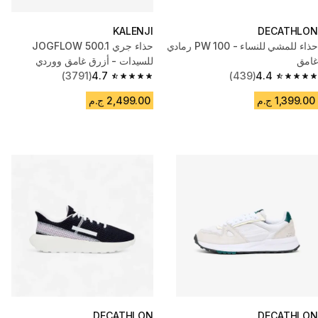
KALENJI
DECATHLON
حذاء للمشي للنساء - PW 100 رمادي
حذاء جري JOGFLOW 500.1
غامق
للسيدات - أزرق غامق ووردي
(3791)
4.7
(439)
4.4
4.7 out of 5 stars from 3791 reviews
4.4 out of 5 stars from 439 reviews
1,399.00 ج.م
2,499.00 ج.م
DECATHLON
DECATHLON